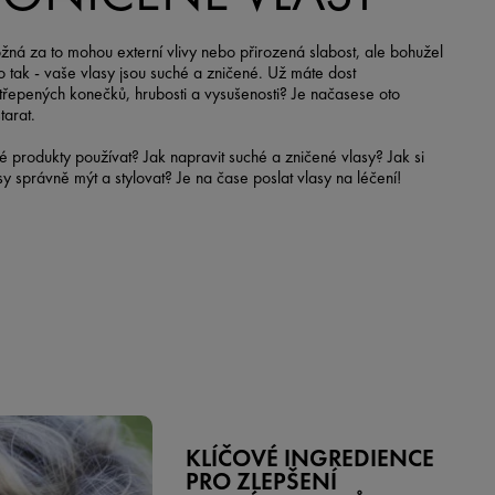
ná za to mohou externí vlivy nebo přirozená slabost, ale bohužel
to tak - vaše vlasy jsou suché a zničené. Už máte dost
třepených konečků, hrubosti a vysušenosti? Je načasese oto
tarat.
é produkty používat? Jak napravit suché a zničené vlasy? Jak si
sy správně mýt a stylovat? Je na čase poslat vlasy na léčení!
KLÍČOVÉ INGREDIENCE
PRO ZLEPŠENÍ