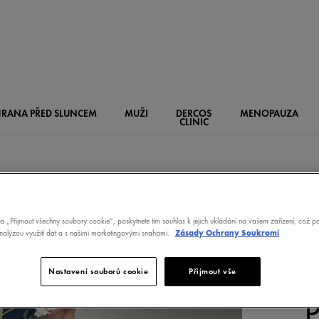
RANA PŘED SLUNCEM
MUŽI
DERCOS
MENOPAUZA
CLINIC
na „Přijmout všechny soubory cookie“, poskytnete tím souhlas k jejich ukládání na vašem zařízení, což 
analýzou využití dat a s našimi marketingovými snahami.
Zásady Ochrany Soukromí
Nastavení souborů cookie
Přijmout vše