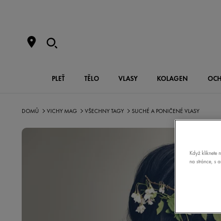
PLEŤ
TĚLO
VLASY
KOLAGEN
OCH
DOMŮ
VICHY MAG
VŠECHNY TAGY
SUCHÉ A PONIČENÉ VLASY
Když kliknete 
na stránce, s 