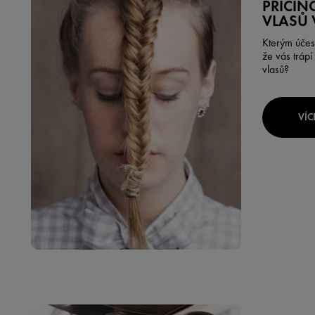
PŘÍČIN
VLASŮ 
Kterým účes
že vás trápí
vlasů?
VÍC