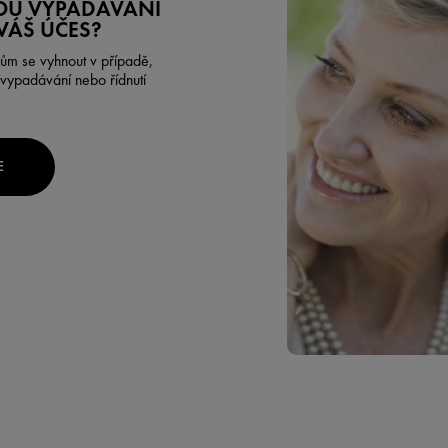
OU VYPADÁVÁNÍ
VÁŠ ÚČES?
ům se vyhnout v případě,
 vypadávání nebo řídnutí
E