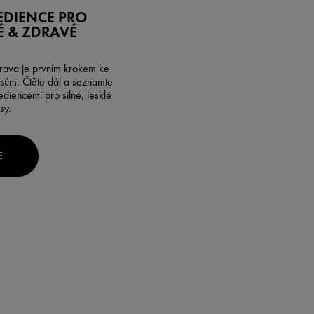
EDIENCE PRO
 & ZDRAVÉ
rava je prvním krokem ke
sům. Čtěte dál a seznamte
ediencemi pro silné, lesklé
sy.
E