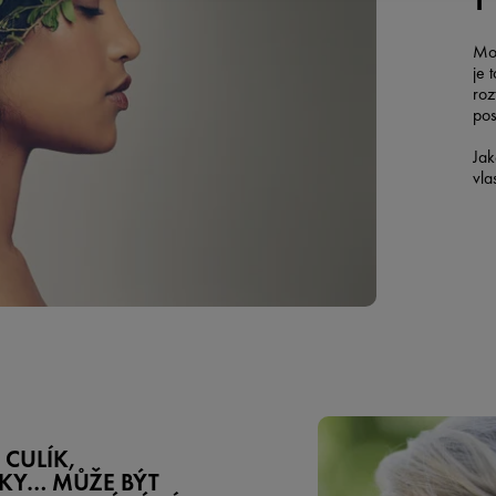
Mož
je 
roz
pos
Jak
vla
 CULÍK,
KY… MŮŽE BÝT