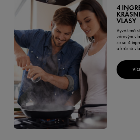
4 INGR
KRÁSNÉ
VLASY
Vyvážená st
zdravým vla
se se 4 ingr
a krásné vla
VÍC