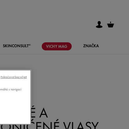
SKIN
CONSULT
ZNAČKA
AI
VICHY
MAG
Pokračovat bez přijetí
pomáhá s navigací
SUCHÉ A
PONIČENÉ VLASY