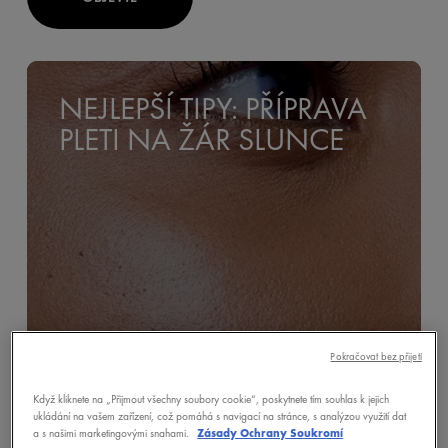
NEJLEPŠÍ TIPY: PŘÍPRAVA
PLETI NA ŽÁR SLUNCE
Pokračovat bez přijetí
Když kliknete na „Přijmout všechny soubory cookie“, poskytnete tím souhlas k jejich
ukládání na vašem zařízení, což pomáhá s navigací na stránce, s analýzou využití dat
a s našimi marketingovými snahami.
Zásady Ochrany Soukromí