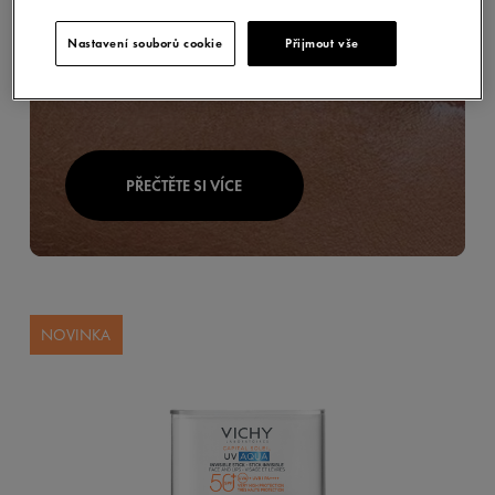
Nastavení souborů cookie
Přijmout vše
PŘEČTĚTE SI VÍCE
NOVINKA