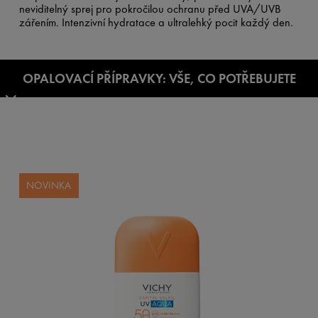
neviditelný sprej pro pokročilou ochranu před UVA/UVB
zářením. Intenzivní hydratace a ultralehký pocit každý den.
OPALOVACÍ PŘÍPRAVKY: VŠE, CO POTŘEBUJETE
VĚDĚT
NOVINKA