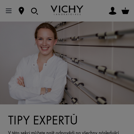
TIPY EXPERTŮ
V této sekci můžete najít odpovědi na všechny následující