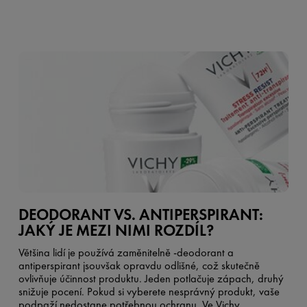
DEODORANT VS. ANTIPERSPIRANT:
JAKÝ JE MEZI NIMI ROZDÍL?
Většina lidí je používá zaměnitelně -
deodorant a
antiperspirant jsou
však opravdu odlišné, což skutečně
ovlivňuje účinnost produktu. Jeden potlačuje zápach, druhý
snižuje pocení. Pokud si vyberete nesprávný produkt, vaše
podpaží nedostane potřebnou ochranu. Ve Vichy