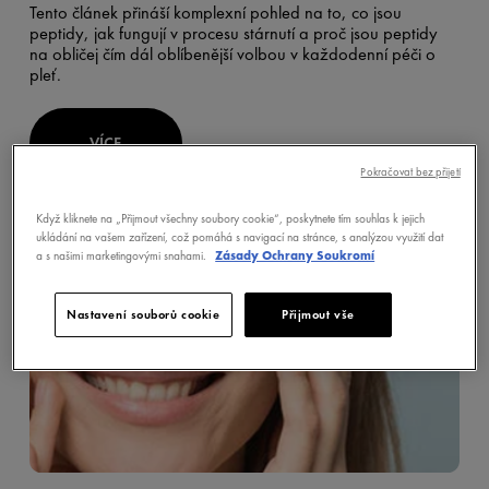
Tento článek přináší komplexní pohled na to, co jsou
peptidy, jak fungují v procesu stárnutí a proč jsou peptidy
na obličej čím dál oblíbenější volbou v každodenní péči o
pleť.
VÍCE
Pokračovat bez přijetí
Když kliknete na „Přijmout všechny soubory cookie“, poskytnete tím souhlas k jejich
ukládání na vašem zařízení, což pomáhá s navigací na stránce, s analýzou využití dat
a s našimi marketingovými snahami.
Zásady Ochrany Soukromí
Nastavení souborů cookie
Přijmout vše