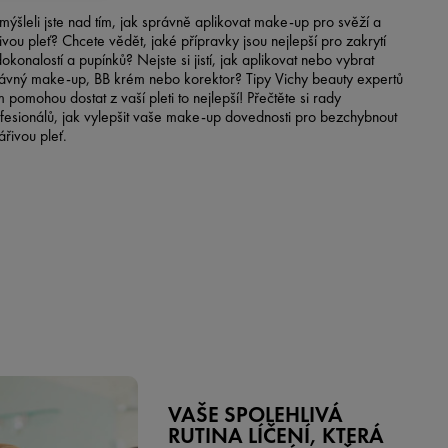
mýšleli jste nad tím, jak správně aplikovat make-up pro svěží a
ivou pleť? Chcete vědět, jaké přípravky jsou nejlepší pro zakrytí
okonalostí a pupínků? Nejste si jistí, jak aplikovat nebo vybrat
ávný make-up, BB krém nebo korektor? Tipy Vichy beauty expertů
 pomohou dostat z vaší pleti to nejlepší! Přečtěte si rady
fesionálů, jak vylepšit vaše make-up dovednosti pro bezchybnout
ářivou pleť.
VAŠE SPOLEHLIVÁ
RUTINA LÍČENÍ, KTERÁ