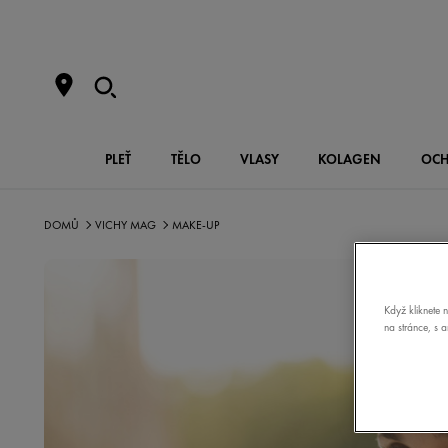
PLEŤ
TĚLO
VLASY
KOLAGEN
OCH
DOMŮ
VICHY MAG
MAKE-UP
Když kliknete 
na stránce, s 