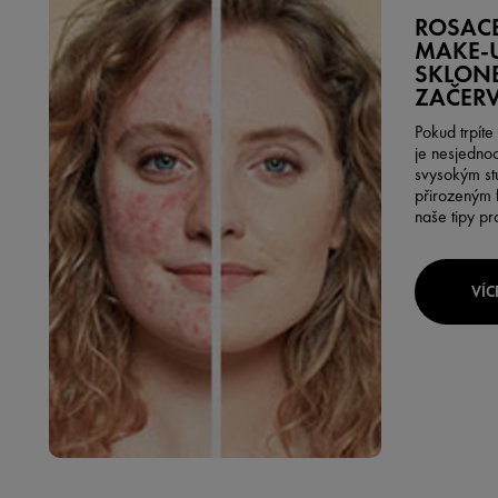
ROSACE
MAKE-U
SKLON
ZAČER
Pokud trpít
je nesjedno
svysokým st
přirozeným f
naše tipy p
VÍC