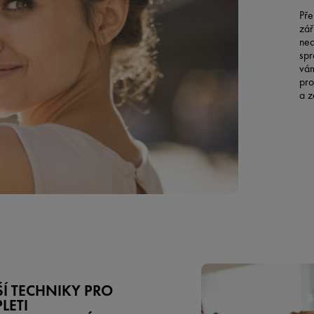
Pře
zář
ned
spr
vám
pro
a z
ŠÍ TECHNIKY PRO
PLETI