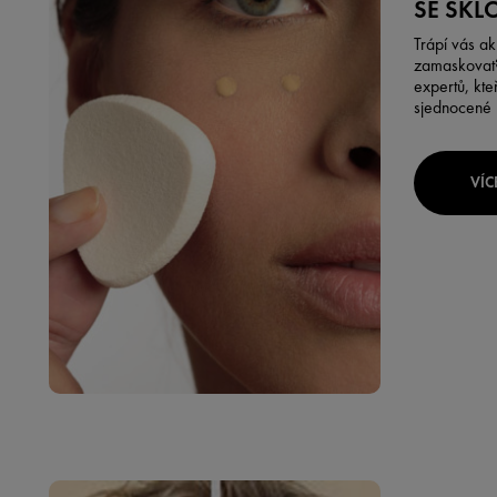
SE SKL
Trápí vás ak
zamaskovat?
expertů, kteř
sjednocené 
VÍC