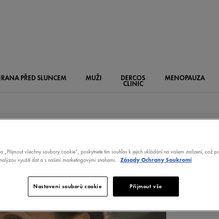
RANA PŘED SLUNCEM
MUŽI
DERCOS
MENOPAUZA
CLINIC
na „Přijmout všechny soubory cookie“, poskytnete tím souhlas k jejich ukládání na vašem zařízení, což 
analýzou využití dat a s našimi marketingovými snahami.
Zásady Ochrany Soukromí
Nastavení souborů cookie
Přijmout vše