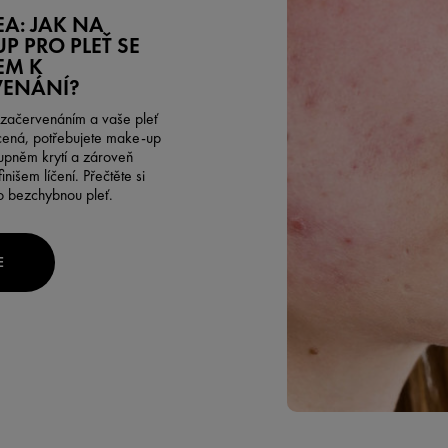
A: JAK NA
P PRO PLEŤ SE
EM K
VENÁNÍ?
e začervenáním a vaše pleť
cená, potřebujete make-up
upněm krytí a zároveň
inišem líčení. Přečtěte si
ro bezchybnou pleť.
E