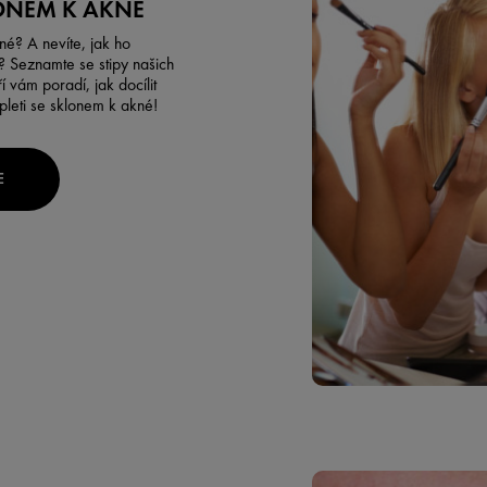
ONEM K AKNÉ
né? A nevíte, jak ho
 Seznamte se stipy našich
í vám poradí, jak docílit
pleti se sklonem k akné!
E