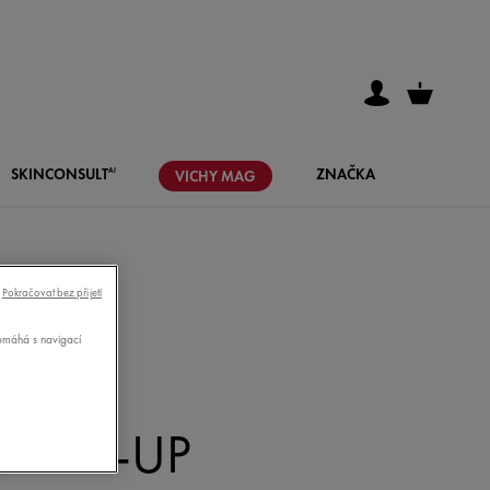
SKIN
CONSULT
ZNAČKA
AI
VICHY
MAG
Pokračovat bez přijetí
pomáhá s navigací
MAKE-UP