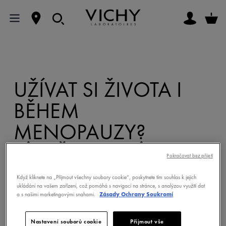
UŽÍVAT SI ŽIVOTA I
BĚHEM
MENOPAUZY?
LÉKAŘKA RADÍ, JAK
Pokračovat bez přijetí
NA TO
Když kliknete na „Přijmout všechny soubory cookie“, poskytnete tím souhlas k jejich
ukládání na vašem zařízení, což pomáhá s navigací na stránce, s analýzou využití dat
a s našimi marketingovými snahami.
Zásady Ochrany Soukromí
Nastavení souborů cookie
Přijmout vše