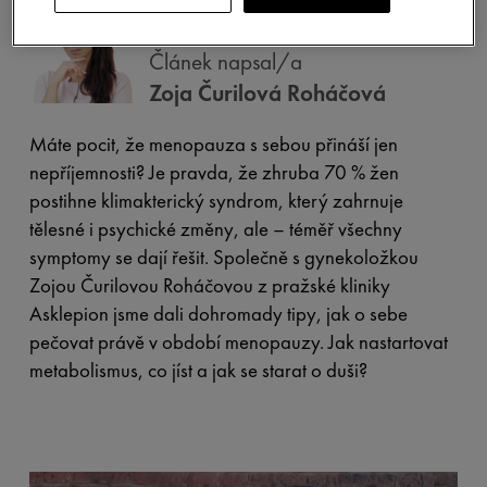
Článek napsal/a
Zoja Čurilová Roháčová
Máte pocit, že menopauza s sebou přináší jen
nepříjemnosti? Je pravda, že zhruba 70 % žen
postihne klimakterický syndrom, který zahrnuje
tělesné i psychické změny, ale – téměř všechny
symptomy se dají řešit. Společně s gynekoložkou
Zojou Čurilovou Roháčovou z pražské kliniky
Asklepion jsme dali dohromady tipy, jak o sebe
pečovat právě v období menopauzy. Jak nastartovat
metabolismus, co jíst a jak se starat o duši?