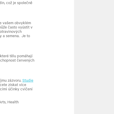
in, což je společně
ve vašem obvyklém
ůže často vyústit v
potravinových
hy a semena. Je to
 které tělu pomáhají
 schopnost červených
íjmu zázvoru.
Studie
ete získat více
cími účinky cvičení
rts, Health