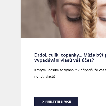
Drdol, culík, copánky… Může být 
vypadávání vlasů váš účes?
Kterým účesům se vyhnout v případě, že vás 
řídnutí vlasů?
PŘEČTĚTE SI VÍCE