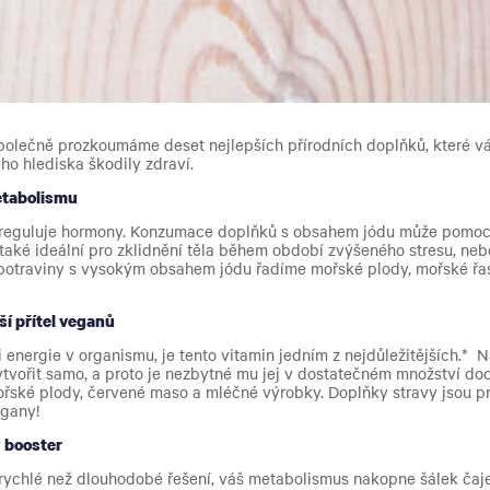
společně prozkoumáme deset nejlepších přírodních doplňků, které vá
ho hlediska škodily zdraví.
metabolismu
 reguluje hormony. Konzumace doplňků s obsahem jódu může pomoci
 také ideální pro zklidnění těla během období zvýšeného stresu, neb
potraviny s vysokým obsahem jódu řadíme mořské plody, mořské řas
ší přítel veganů
 energie v organismu, je tento vitamin jedním z nejdůležitějších.* N
ytvořit samo, a proto je nezbytné mu jej v dostatečném množství do
mořské plody, červené maso a mléčné výrobky. Doplňky stravy jsou p
egany!
ý booster
rychlé než dlouhodobé řešení, váš metabolismus nakopne šálek čaje