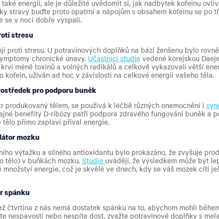
 také energii, ale je důležité uvědomit si, jak nadbytek kofeinu ovl
ňky stravy buďte proto opatrní a nápojům s obsahem kofeinu se po t
e se v noci dobře vyspali.
oti stresu
ji proti stresu. U potravinových doplňků na bázi ženšenu bylo rovn
symptomy chronické únavy.
Účastnící studie
vedené korejskou Daeje
 krvi méně toxinů a volných radikálů a celkově vykazovali větší ener
 kofein, užíván ad hoc v závislosti na celkové energii vašeho těla.
rostředek pro podporu buněk
ukr produkovaný tělem, se používá k léčbě různých onemocnění i
syn
dajné benefity D-ribózy patří podpora zdravého fungování buněk a p
tělo přímo zaplaví příval energie.
ulátor mozku
dního výtažku a silného antioxidantu bylo prokázáno, že zvyšuje pro
o tělo) v buňkách mozku.
Studie
uvádějí, že výsledkem může být le
 množství energie, což je skvělé ve dnech, kdy se váš mozek cítí je
or spánku
 než čtvrtina z nás nemá dostatek spánku na to, abychom mohli běhe
íte nespavostí nebo nespíte dost, zvažte potravinové doplňky s mel