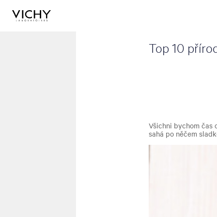
Top 10 příro
Všichni bychom čas o
sahá po něčem slad