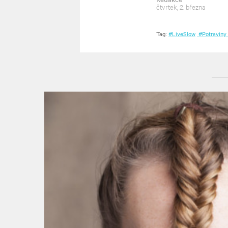
čtvrtek, 2. března
Tag:
#LiveSlow
#Potraviny 