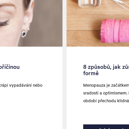
příčinou
8 způsobů, jak z
formě
trápí vypadávání nebo
Menopauza je začátkem n
sradostí a optimismem. 
období přechodu klidná,