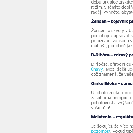
dobu tak sice získáte
režim. S těmito dopl
raději vyhněte, abyst
Ženšen – bojovník pr
Ženšen je skvělý v bo
pomáhají zlepšovat 
při užívání ženšenu v
měl být, podobně jako
D-Ribóza – zdravý p
D-ribóza, přírodní c
únavy
. Mezi další ú
což znamená, že vaše 
Ginko Biloba – stim
U tohoto zcela příro
zásobárna energie pr
pohotovost a zvýšené
vaše tělo!
Melatonin – regulát
Je šokující, že více
pozornost
. Pokud trp