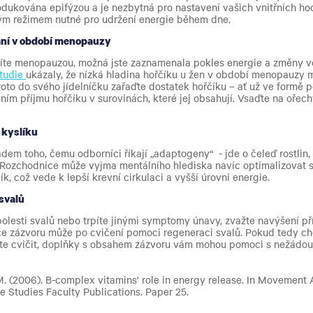
odukována epifýzou a je nezbytná pro nastavení vašich vnitřních hod
m režimem nutné pro udržení energie během dne.
ání v období menopauzy
íte menopauzou, možná jste zaznamenala pokles energie a změny 
tudie
ukázaly, že nízká hladina hořčíku u žen v období menopauzy m
roto do svého jídelníčku zařaďte dostatek hořčíku – ať už ve formě 
ím příjmu hořčíku v surovinách, které jej obsahují. Vsaďte na ořec
 kyslíku
dem toho, čemu odborníci říkají „adaptogeny“ - jde o čeleď rostlin,
 Rozchodnice může vyjma mentálního hlediska navíc optimalizovat
ík, což vede k lepší krevní cirkulaci a vyšší úrovni energie.
svalů
olesti svalů nebo trpíte jinými symptomy únavy, zvažte navýšení př
e zázvoru může po cvičení pomoci regeneraci svalů. Pokud tedy chc
ete cvičit, doplňky s obsahem zázvoru vám mohou pomoci s nežádou
. (2006). B-complex vitamins' role in energy release. In Movement A
e Studies Faculty Publications. Paper 25.