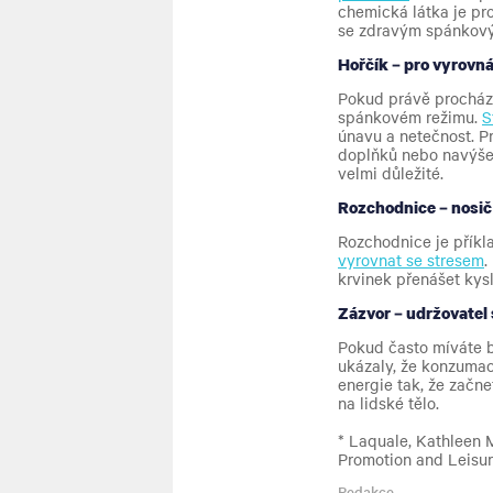
chemická látka je pr
se zdravým spánkový
Hořčík – pro vyrovn
Pokud právě procház
spánkovém režimu.
S
únavu a netečnost. P
doplňků nebo navýšen
velmi důležité.
Rozchodnice – nosič
Rozchodnice je příkla
vyrovnat se stresem
.
krvinek přenášet kysl
Zázvor – udržovatel 
Pokud často míváte b
ukázaly, že konzumac
energie tak, že začn
na lidské tělo.
* Laquale, Kathleen M
Promotion and Leisur
Redakce