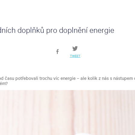
dních doplňků pro doplnění energie
TWEET
d času potřebovali trochu víc energie – ale kolik z nás s nástupem
kém?