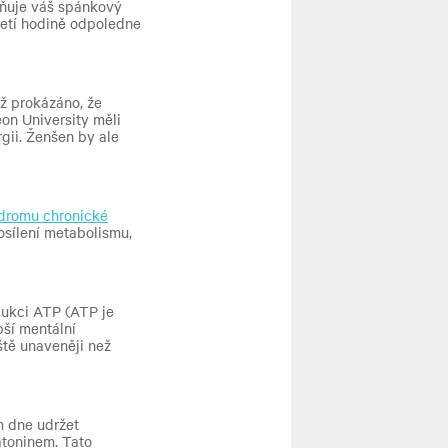
ivňuje váš spánkový
řetí hodině odpoledne
ěž prokázáno, že
on University měli
gii. Ženšen by ale
dromu chronické
osílení metabolismu,
dukci ATP (ATP je
pší mentální
ště unaveněji než
m dne udržet
atoninem. Tato