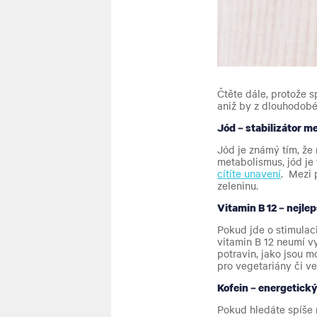
Čtěte dále, protože 
aniž by z dlouhodobé
Jód – stabilizátor 
Jód je známý tím, že
metabolismus, jód je
cítíte unavení
. Mezi 
zeleninu.
Vitamin B 12 – nejlep
Pokud jde o stimulaci
vitamin B 12 neumí v
potravin, jako jsou 
pro vegetariány či v
Kofein – energetick
Pokud hledáte spíše 