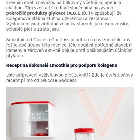
krevním oběhu navážou na bílkoviny včetně kolagenu a
elastinu. Tím vznikají škodlivé sloučeniny nazývané
pokročilé produkty glykace (A.G.E.s)
. Ty způsobují, že
kolagenová vlákna ztuhnou, zkřehnou a zeslábnou.
Výsledkem jsou viditelné známky stárnutí, jako jsou vrásky,
ochablá pleť a ztráta jasu.
Smoothie od Glucose Goddess je odborně navrženo tak, aby
řešilo obě strany této rovnice: tělu dodává potřebné stavební
kameny a zároveň aktivně bojuje proti poškozujícím účinkům
glykace.
Recept na dokonalé smoothie pro podporu kolagenu
Jste připraveni vyživit svou pleť zevnitř? Zde je čtyřstupňový
recept přímo od Glucose Goddess.