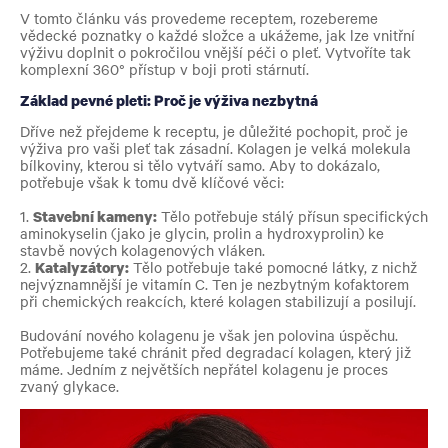
V tomto článku vás provedeme receptem, rozebereme
vědecké poznatky o každé složce a ukážeme, jak lze vnitřní
výživu doplnit o pokročilou vnější péči o pleť. Vytvoříte tak
komplexní 360° přístup v boji proti stárnutí.
Základ pevné pleti: Proč je výživa nezbytná
Dříve než přejdeme k receptu, je důležité pochopit, proč je
výživa pro vaši pleť tak zásadní. Kolagen je velká molekula
bílkoviny, kterou si tělo vytváří samo. Aby to dokázalo,
potřebuje však k tomu dvě klíčové věci:
1.
Stavební kameny:
Tělo potřebuje stálý přísun specifických
aminokyselin (jako je glycin, prolin a hydroxyprolin) ke
stavbě nových kolagenových vláken.
2.
Katalyzátory:
Tělo potřebuje také pomocné látky, z nichž
nejvýznamnější je vitamín C. Ten je nezbytným kofaktorem
při chemických reakcích, které kolagen stabilizují a posilují.
Budování nového kolagenu je však jen polovina úspěchu.
Potřebujeme také chránit před degradací kolagen, který již
máme. Jedním z největších nepřátel kolagenu je proces
zvaný glykace.