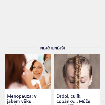
NEJČTENĚJŠÍ
Menopauza: v
Drdol, culík,
jakém věku
copánky… Může