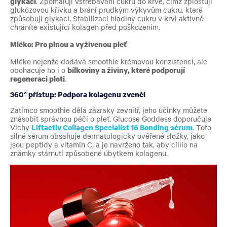
glykací
. Zpomalují vstřebávání cukrů do krve, čímž zplošťují
glukózovou křivku a brání prudkým výkyvům cukru, které
způsobují glykaci. Stabilizací hladiny cukru v krvi aktivně
chráníte existující kolagen před poškozením.
Mléko: Pro plnou a vyživenou pleť
Mléko nejenže dodává smoothie krémovou konzistenci, ale
obohacuje ho i o
bílkoviny a živiny, které podporují
regeneraci pleti
.
360° přístup: Podpora kolagenu zvenčí
Zatímco smoothie dělá zázraky zevnitř, jeho účinky můžete
znásobit správnou péčí o pleť. Glucose Goddess doporučuje
Vichy
Liftactiv Collagen Specialist 16 Bonding sérum
. Toto
silné sérum obsahuje dermatologicky ověřené složky, jako
jsou peptidy a vitamín C, a je navrženo tak, aby cílilo na
známky stárnutí způsobené úbytkem kolagenu.