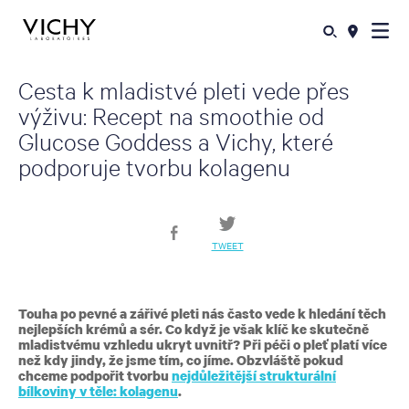
Cesta k mladistvé pleti vede přes
výživu: Recept na smoothie od
Glucose Goddess a Vichy, které
podporuje tvorbu kolagenu
TWEET
Touha po pevné a zářivé pleti nás často vede k hledání těch
nejlepších krémů a sér. Co když je však klíč ke skutečně
mladistvému vzhledu ukryt uvnitř? Při péči o pleť platí více
než kdy jindy, že jsme tím, co jíme. Obzvláště pokud
chceme podpořit tvorbu
nejdůležitější strukturální
bílkoviny v těle: kolagenu
.