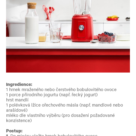
Ingredience:
1 hrnek mraženého nebo čerstvého bobulovitého ovoce
1 porce přírodního jogurtu (např. řecký jogurt)
hrst mandlí
1 polévková lžíce ořechového másla (např. mandlové nebo
arašídové)
mléko dle vlastního výběru (pro dosažení požadované
konzistence)
Postup:
1.
Do mixéru vložte hrnek bobulovitého ovoce.