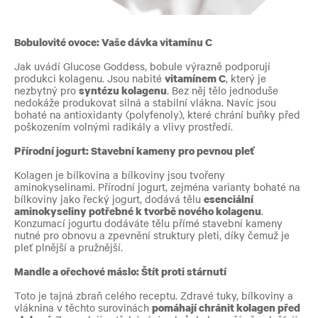
Bobulovité ovoce: Vaše dávka vitamínu C
Jak uvádí Glucose Goddess, bobule výrazně podporují
produkci kolagenu. Jsou nabité
vitamínem C
, který je
nezbytný pro
syntézu kolagenu
. Bez něj tělo jednoduše
nedokáže produkovat silná a stabilní vlákna. Navíc jsou
bohaté na antioxidanty (polyfenoly), které chrání buňky před
poškozením volnými radikály a vlivy prostředí.
Přírodní jogurt: Stavební kameny pro pevnou pleť
Kolagen je bílkovina a bílkoviny jsou tvořeny
aminokyselinami. Přírodní jogurt, zejména varianty bohaté na
bílkoviny jako řecký jogurt, dodává tělu
esenciální
aminokyseliny potřebné k tvorbě nového kolagenu
.
Konzumací jogurtu dodáváte tělu přímé stavební kameny
nutné pro obnovu a zpevnění struktury pleti, díky čemuž je
pleť plnější a pružnější.
Mandle a ořechové máslo: Štít proti stárnutí
Toto je tajná zbraň celého receptu. Zdravé tuky, bílkoviny a
vláknina v těchto surovinách
pomáhají chránit kolagen před