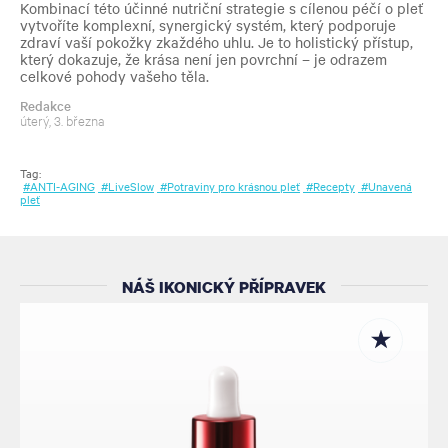
Kombinací této účinné nutriční strategie s cílenou péčí o pleť
vytvoříte komplexní, synergický systém, který podporuje
zdraví vaší pokožky zkaždého uhlu. Je to holistický přístup,
který dokazuje, že krása není jen povrchní – je odrazem
celkové pohody vašeho těla.
Redakce
úterý, 3. března
Tag:
#ANTI-AGING
#LiveSlow
#Potraviny pro krásnou pleť
#Recepty
#Unavená
pleť
NÁŠ IKONICKÝ PŘÍPRAVEK