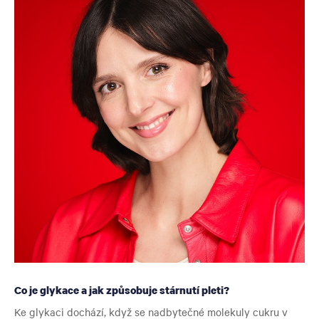
Co je glykace a jak způsobuje stárnutí pleti?
Ke glykaci dochází, když se nadbytečné molekuly cukru v