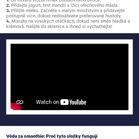
2.
Přidejte jogurt, hrst mandlí a lžíci ořechového másla.
3.
Přilijte mléko. Začněte s malým množstvím a přidávejte
postupně více, dokud nedosáhnete preferované hustoty.
4.
Mixujte na vysokých otáčkách, dokud není směs hladká a
krémová. Nalijte do sklenice a ihned si vychutnejte!
Věda za smoothie: Proč tyto složky fungují