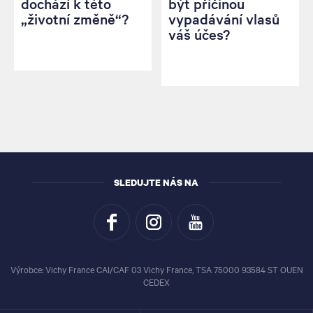
dochází k této
být příčinou
„životní změně“?
vypadávání vlasů
váš účes?
SLEDUJTE NÁS NA
Výrobce: Vichy France CAI/CAF 03 Vichy France, TSA 75000 93584 ST OUEN
CEDEX