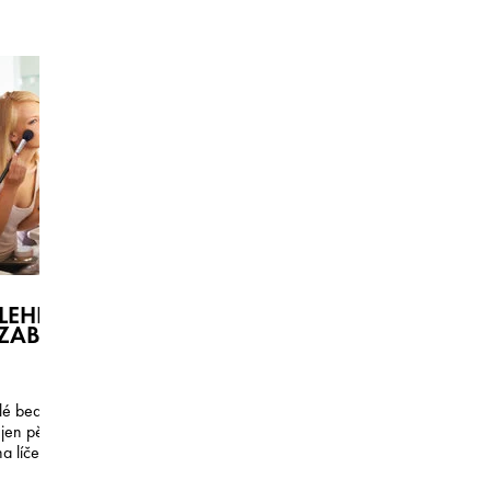
EHLIVÁ RUTINA LÍČENÍ,
ROSACEA: JAK NA
ZABERE VÍC NEŽ 5 MINUT
PLEŤ SE SKLONEM 
ZAČERVENÁNÍ?
lé beauty řešení, když na
Pokud trpíte začervenáním a va
jen pět minut? Naše
nesjednocená, potřebujete m
a líčení ve čtyřech krocích
svysokým stupněm krytí a zár
přirozeným finišem líčení. Přeč