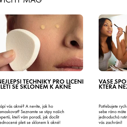
EJLEPŠÍ TECHNIKY PRO LÍČENÍ
VAŠE SPOL
PLETI SE SKLONEM K AKNÉ
KTERÁ NE
rápí vás akné? A nevíte, jak ho
Potřebujete rych
amaskovat? Seznamte se stipy našich
sebe ráno máte 
xpertů, kteří vám poradí, jak docílit
jednoduchá rutin
jednocené pleti se sklonem k akné!
vás zachrání!