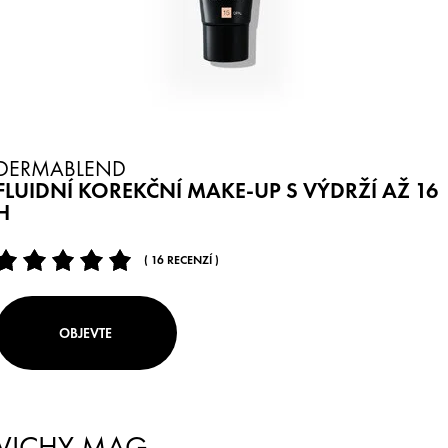
DERMABLEND
FLUIDNÍ KOREKČNÍ MAKE-UP S VÝDRŽÍ AŽ 16
H
( 16 RECENZÍ )
OBJEVTE
VICHY MAG