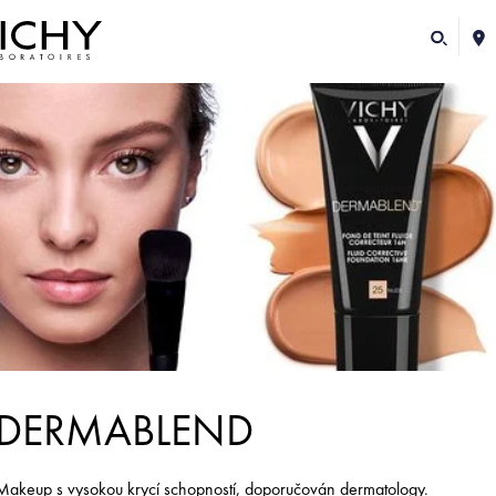
DERMABLEND
Makeup s vysokou krycí schopností, doporučován dermatology.