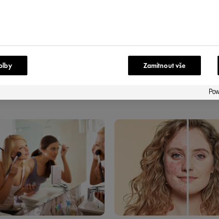
VTE
olby
Zamítnout vše