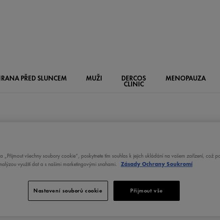
RANA PŘED SLUNCEM
MUŽI
DERCOS
MENOPAUZA
CLINIC
na „Přijmout všechny soubory cookie“, poskytnete tím souhlas k jejich ukládání na vašem zařízení, což 
analýzou využití dat a s našimi marketingovými snahami.
Zásady Ochrany Soukromí
Nastavení souborů cookie
Přijmout vše