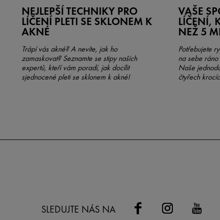
NEJLEPŠÍ TECHNIKY PRO
VAŠE SP
LÍČENÍ PLETI SE SKLONEM K
LÍČENÍ,
AKNÉ
NEŽ 5 M
Trápí vás akné? A nevíte, jak ho
Potřebujete r
zamaskovat? Seznamte se stipy našich
na sebe ráno 
expertů, kteří vám poradí, jak docílit
Naše jednoduc
sjednocené pleti se sklonem k akné!
čtyřech krocí
SLEDUJTE NÁS NA