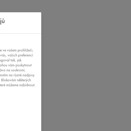
jů
ce ve vašem prohlížeči,
vás, vašich preferencí
goval tak, jak
 mohou vám poskytnout
rávo na soukromí,
knutím na různé nadpisy
. Blokování některých
které můžeme nabídnout.