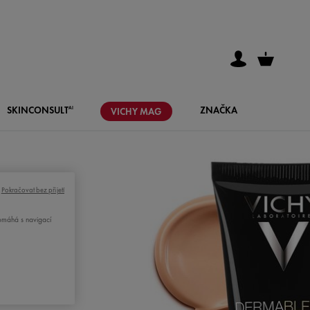
SKIN
CONSULT
ZNAČKA
AI
VICHY
MAG
Pokračovat bez přijetí
pomáhá s navigací