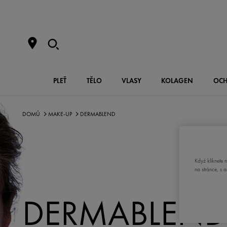
PLEŤ
TĚLO
VLASY
KOLAGEN
OCH
DOMŮ
MAKE-UP
DERMABLEND
Když kliknete 
na stránce, s 
DERMABLEND