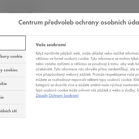
Centrum předvoleb ochrany osobních úda
Vaše soukromí
Když navštívíte jakýkoli web, může ukládat nebo načítat informa
bory cookie
většinou ve formě souborů cookie. Tyto informace se mohou týkat 
nebo vašeho zařízení a většinou se používají k tomu, aby web fun
očekáváte. Tyto informace vás obvykle přímo neidentifikují, ale
y cookies
více přizpůsobený webový zážitek. Protože respektujeme vaše p
můžete se rozhodnout nepovolit některé typy souborů cookie. Kli
okie
kategorií se dozvíte více a můžete změnit naše výchozí nastavení
typů souborů cookie může ovlivnit váš zážitek z webu a služby, 
LEND
Zásady Ochrany Soukromí
ie
 KOREKČNÍ MAKE-UP
lních sítí
Í AŽ 16 H
( 16 RECENZÍ )