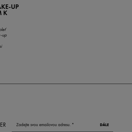
AKE-UP
M K
leť
e-up
si
ER