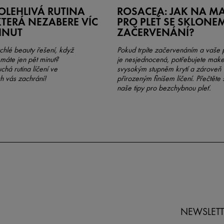
OLEHLIVÁ RUTINA
ROSACEA: JAK NA M
 KTERÁ NEZABERE VÍC
PRO PLEŤ SE SKLONE
INUT
ZAČERVENÁNÍ?
ychlé beauty řešení, když
Pokud trpíte začervenáním a vaše p
máte jen pět minut?
je nesjednocená, potřebujete mak
há rutina líčení ve
svysokým stupněm krytí a zároveň
ch vás zachrání!
přirozeným finišem líčení. Přečtěte 
naše tipy pro bezchybnou pleť.
NEWSLETT