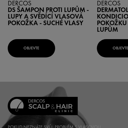
DERCOS
DERCOS
DS ŠAMPON PROTI LUPŮM -
DERMATO
LUPY A SVĚDÍCÍ VLASOVÁ
KONDICIO
POKOŽKA - SUCHÉ VLASY
POKOŽKU 
LUPŮM
OBJEVTE
OBJEVT
POKUD NEZNÁTE SVŮJ PROBLÉM S VLASOVOU