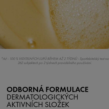
*Až - 100 % VIDITELNÝCH LUPŮ BĚHEM AŽ 2 TÝDNŮ - Spotřebitelský test na
262 subjektech po 2 týdnech pravidelného používání.
ODBORNÁ FORMULACE
DERMATOLOGICKÝCH
AKTIVNÍCH SLOŽEK