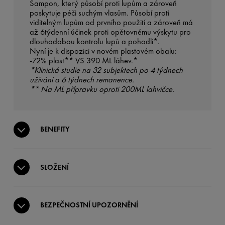
Šampon, který působí proti lupům a zároveň
poskytuje péči suchým vlasům. Působí proti
viditelným lupům od prvního použití a zároveň má
až 6týdenní účinek proti opětovnému výskytu pro
dlouhodobou kontrolu lupů a pohodlí*.
Nyní je k dispozici v novém plastovém obalu:
-72% plast** VS 390 ML láhev.*
*Klinická studie na 32 subjektech po 4 týdnech
užívání a 6 týdnech remanence.
** Na ML přípravku oproti 200ML lahvičce.
BENEFITY
SLOŽENÍ
BEZPEČNOSTNÍ UPOZORNĚNÍ