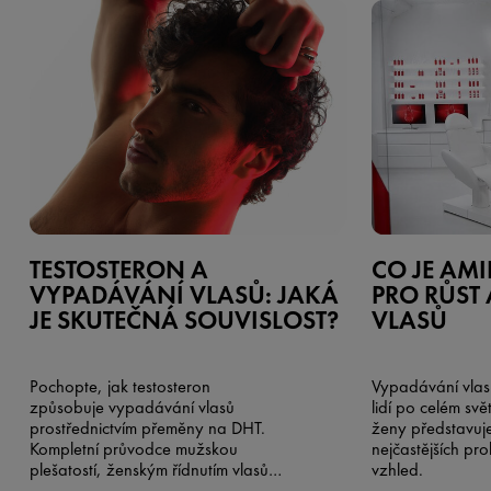
TESTOSTERON A
CO JE AMI
VYPADÁVÁNÍ VLASŮ: JAKÁ
PRO RŮST 
JE SKUTEČNÁ SOUVISLOST?
VLASŮ
Pochopte, jak testosteron
Vypadávání vlasů
způsobuje vypadávání vlasů
lidí po celém svě
prostřednictvím přeměny na DHT.
ženy představuje
Kompletní průvodce mužskou
nejčastějších pr
plešatostí, ženským řídnutím vlasů a
vzhled.
možnými řešeními.