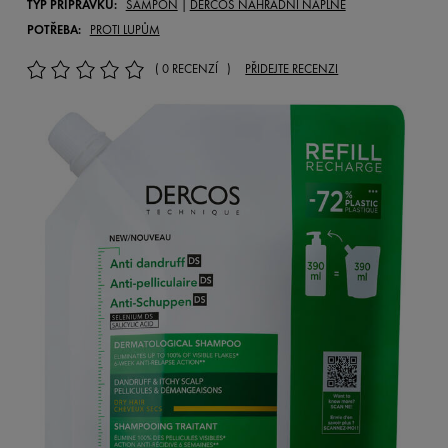
TYP PŘÍPRAVKU:
ŠAMPON
|
DERCOS NÁHRADNÍ NÁPLNĚ
POTŘEBA:
PROTI LUPŮM
( 0 RECENZÍ )
PŘIDEJTE RECENZI