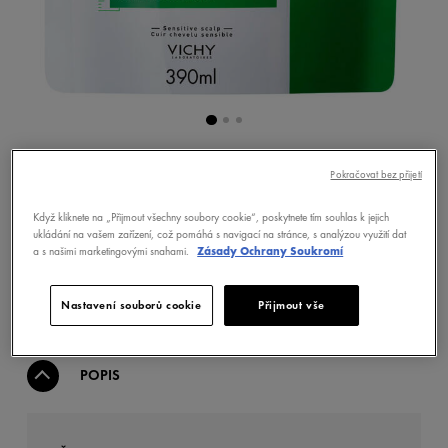
Pokračovat bez přijetí
KOUPIT NYNÍ
Když kliknete na „Přijmout všechny soubory cookie“, poskytnete tím souhlas k jejich
ukládání na vašem zařízení, což pomáhá s navigací na stránce, s analýzou využití dat
a s našimi marketingovými snahami.
Zásady Ochrany Soukromí
NAJÍT LÉKÁRNU
Nastavení souborů cookie
Přijmout vše
POPIS