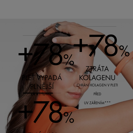
+78
+78
%
%
ZTRÁTA
PLEŤ VYPADÁ
KOLAGENU
PLNĚJŠÍ
CHRÁNÍ KOLAGEN V PLETI
+78
ZA 8 TÝDNŮ*
PŘED
UV ZÁŘENÍM***
%