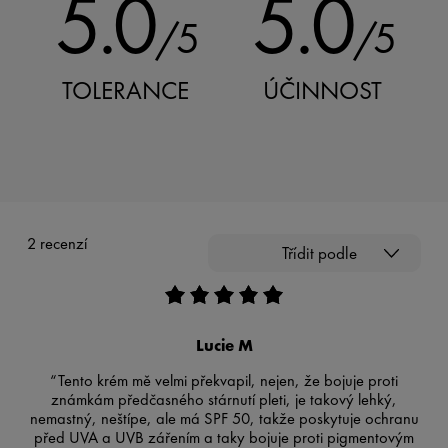
5.0
5.0
/5
/5
TOLERANCE
ÚČINNOST
2 recenzí
Třídit podle
Lucie M
“Tento krém mě velmi překvapil, nejen, že bojuje proti
známkám předčasného stárnutí pleti, je takový lehký,
nemastný, neštípe, ale má SPF 50, takže poskytuje ochranu
před UVA a UVB zářením a taky bojuje proti pigmentovým