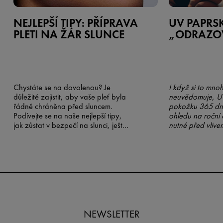
NEJLEPŠÍ TIPY: PŘÍPRAVA
UV PAPRSK
PLETI NA ŽÁR SLUNCE
„ODRAZOV
Chystáte se na dovolenou? Je
I když si to mno
důležité zajistit, aby vaše pleť byla
neuvědomuje, UV
řádně chráněna před sluncem.
pokožku 365 dní
Podívejte se na naše nejlepší tipy,
ohledu na roční 
jak zůstat v bezpečí na slunci, ještě
nutné před vlive
než nasednete do letadla.
paprsků chránit 
blížícím se léte
protekce ještě ro
NEWSLETTER