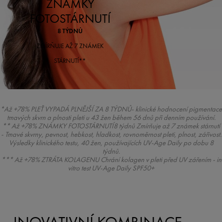
ZNÁMKY
FOTOSTÁRNUTÍ
8 TÝDNŮ
ZMÍRŇUJE AŽ 7 ZNÁMEK
STÁRNUTÍ
**
*Až +78% PLEŤ VYPADÁ PLNĚJŠÍ ZA 8 TÝDNŮ- klinické hodnocení pigmentace
tmavých skvrn a plnosti pleti u 43 žen během 56 dnů při denním používání.
** Až +78% ZNÁMKY FOTOSTÁRNUTÍ8 týdnů
Zmírňuje až 7 známek stárnutí
- Tmavé skvrny, pevnost, hebkost, hladkost, rovnoměrnost pleti, plnost, zářivost.
Výsledky klinického testu, 40 žen, používajících UV-Age Daily po dobu 8
týdnů.
*** Až +78% ZTRÁTA KOLAGENU Chrání kolagen v pleti před UV zářením - in
vitro test UV-Age Daily SPF50+