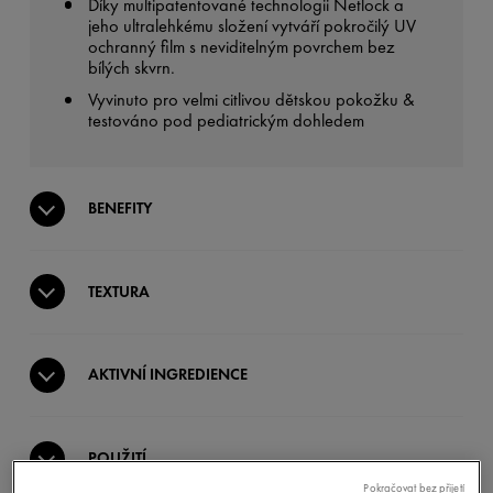
Díky multipatentované technologii Netlock a
jeho ultralehkému složení vytváří pokročilý UV
ochranný film s neviditelným povrchem bez
bílých skvrn.
Vyvinuto pro velmi citlivou dětskou pokožku &
testováno pod pediatrickým dohledem
BENEFITY
TEXTURA
AKTIVNÍ INGREDIENCE
POUŽITÍ
Pokračovat bez přijetí