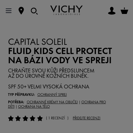
CAPITAL SOLEIL
FLUID KIDS CELL PROTECT
NA BÁZI VODY VE SPREJI
CHRAŇTE SVOU KŮŽI PŘEDSLUNCEM
AŽ DO ÚROVNĚ KOŽNÍCH BUNĚK.
SPF 50+ VELMI VYSOKÁ OCHRANA
TYP PŘÍPRAVKU:
OCHRANNÝ SPREJ
POTŘEBA:
OCHRANNÉ KRÉMY NA OBLIČEJ
|
OCHRANA PRO
DĚTI
|
OCHRANA NA TĚLO
( 1 RECENZÍ )
PŘIDEJTE RECENZI