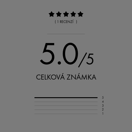
( 1 RECENZÍ )
5.0
/5
CELKOVÁ ZNÁMKA
5
4
3
2
1