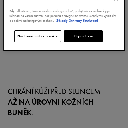
Když kliknete na „Přijmout všechny soubory cookie“, poskytnete tím souhlas k jejich
SLOŽENÍ
ukládání na vašem zařízení, což pomáhá s navigací na stránce, s analýzou využití dat
a s našimi marketingovými snahami.
Zásady Ochrany Soukromí
BEZPEČNOSTNÍ UPOZORNĚNÍ
Nastavení souborů cookie
Přijmout vše
CHRÁNÍ KŮŽI PŘED SLUNCEM
AŽ NA ÚROVNI KOŽNÍCH
BUNĚK
.