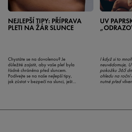
NEJLEPŠÍ TIPY: PŘÍPRAVA
UV PAPRSK
PLETI NA ŽÁR SLUNCE
„ODRAZOV
Chystáte se na dovolenou? Je
I když si to mno
důležité zajistit, aby vaše pleť byla
neuvědomuje, UV
řádně chráněna před sluncem.
pokožku 365 dní
Podívejte se na naše nejlepší tipy,
ohledu na roční 
jak zůstat v bezpečí na slunci, ještě
nutné před vlive
než nasednete do letadla.
paprsků chránit 
blížícím se léte
protekce ještě ro