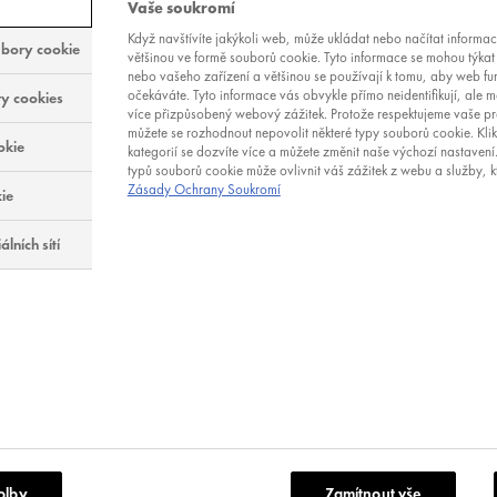
Vaše soukromí
Když navštívíte jakýkoli web, může ukládat nebo načítat informa
bory cookie
většinou ve formě souborů cookie. Tyto informace se mohou týkat 
nebo vašeho zařízení a většinou se používají k tomu, aby web fun
očekáváte. Tyto informace vás obvykle přímo neidentifikují, ale
y cookies
více přizpůsobený webový zážitek. Protože respektujeme vaše p
můžete se rozhodnout nepovolit některé typy souborů cookie. Kli
okie
kategorií se dozvíte více a můžete změnit naše výchozí nastavení
UZA: JAK BYCH
typů souborů cookie může ovlivnit váš zážitek z webu a služby, 
A STRAVOVAT V
Zásady Ochrany Soukromí
ie
lních sítí
k vždy ovlivní vaši pleť i
ví, a to bez ohledu na
enopauzu. Pokud budete
nedostatek, případně
dbytek, odrazí se to na
živin, které jsou pro váš
zásadní.
E
olby
Zamítnout vše