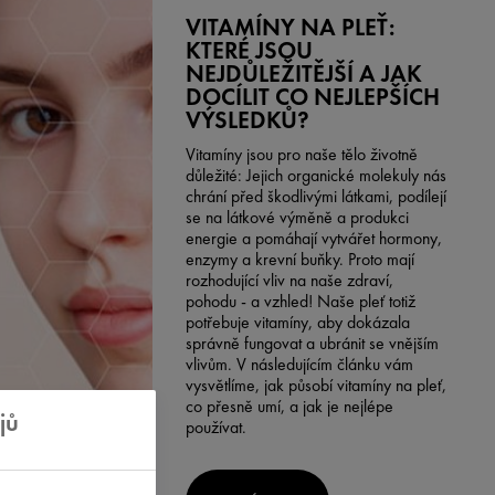
VITAMÍNY NA PLEŤ:
KTERÉ JSOU
NEJDŮLEŽITĚJŠÍ A JAK
DOCÍLIT CO NEJLEPŠÍCH
VÝSLEDKŮ?
Vitamíny jsou pro naše tělo životně
důležité: Jejich organické molekuly nás
chrání před škodlivými látkami, podílejí
se na látkové výměně a produkci
energie a pomáhají vytvářet hormony,
enzymy a krevní buňky. Proto mají
rozhodující vliv na naše zdraví,
pohodu - a vzhled! Naše pleť totiž
potřebuje vitamíny, aby dokázala
správně fungovat a ubránit se vnějším
vlivům. V následujícím článku vám
vysvětlíme, jak působí vitamíny na pleť,
co přesně umí, a jak je nejlépe
jů
používat.