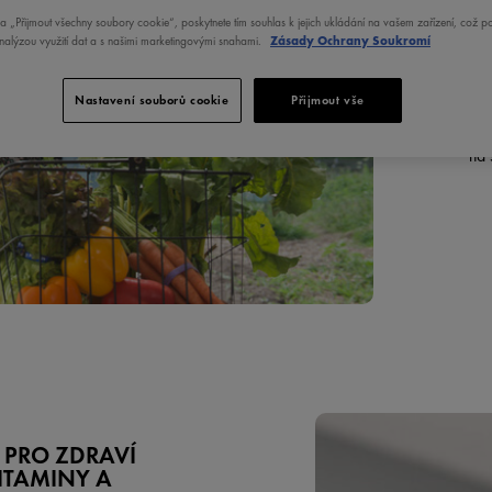
na „Přijmout všechny soubory cookie“, poskytnete tím souhlas k jejich ukládání na vašem zařízení, což 
analýzou využití dat a s našimi marketingovými snahami.
Zásady Ochrany Soukromí
Exi
chc
Nastavení souborů cookie
Přijmout vše
Jak
aby
na 
 PRO ZDRAVÍ
VITAMINY A