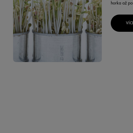
horka až po 
VÍC