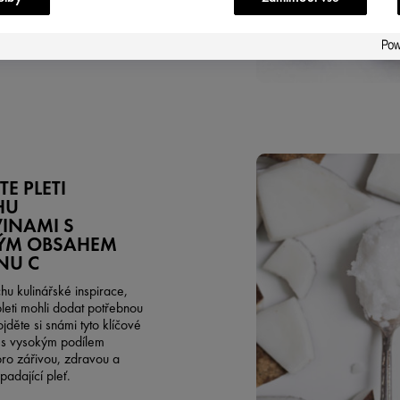
E PLETI
HU
INAMI S
ÝM OBSAHEM
NU C
hu kulinářské inspirace,
leti mohli dodat potřebnou
jděte si snámi tyto klíčové
 s vysokým podílem
pro zářivou, zdravou a
padající pleť.