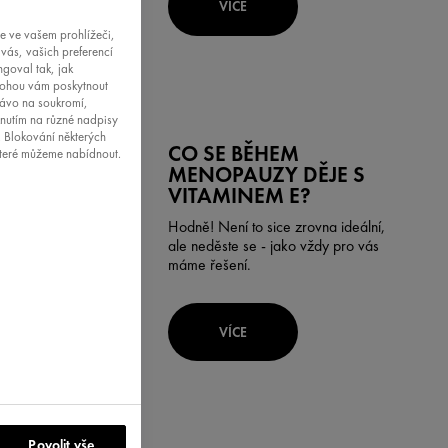
VÍCE
ce ve vašem prohlížeči,
vás, vašich preferencí
goval tak, jak
 mohou vám poskytnout
rávo na soukromí,
knutím na různé nadpisy
. Blokování některých
CO SE BĚHEM
které můžeme nabídnout.
MENOPAUZY DĚJE S
VITAMINEM E?
Hodně! Není to sice zrovna ideální,
ale neděste se - jako vždy pro vás
máme řešení.
VÍCE
Povolit vše