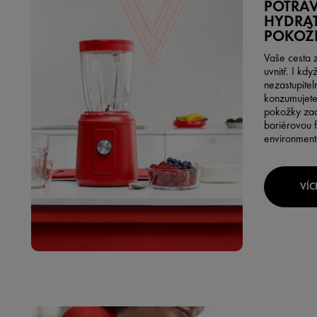
POTRAV
HYDRA
POKOŽ
Vaše cesta z
uvnitř. I kdy
nezastupiteln
konzumujete,
pokožky zad
bariérovou f
environment
VÍC