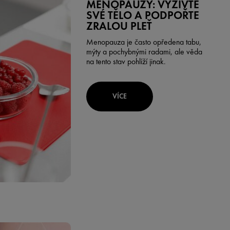
MENOPAUZY: VYŽIVTE
SVÉ TĚLO A PODPOŘTE
ZRALOU PLEŤ
Menopauza je často opředena tabu,
mýty a pochybnými radami, ale věda
na tento stav pohlíží jinak.
VÍCE