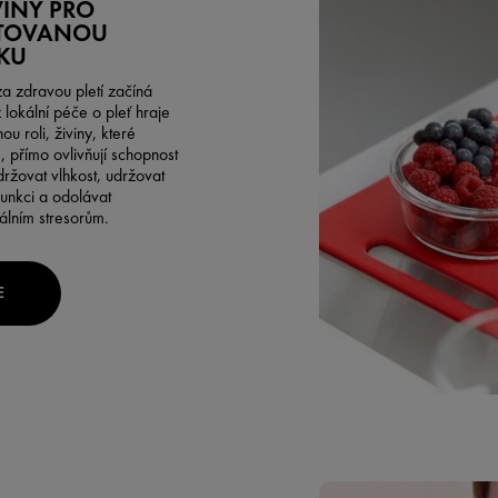
INY PRO
TOVANOU
KU
a zdravou pletí začíná
ž lokální péče o pleť hraje
ou roli, živiny, které
 přímo ovlivňují schopnost
ržovat vlhkost, udržovat
unkci a odolávat
álním stresorům.
E