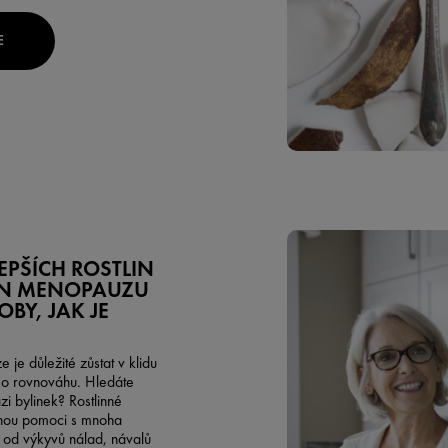
E
LEPŠÍCH ROSTLIN
EN MENOPAUZU
OBY, JAK JE
je důležité zůstat v klidu
e o rovnováhu. Hledáte
zi bylinek? Rostlinné
hou pomoci s mnoha
od výkyvů nálad, návalů