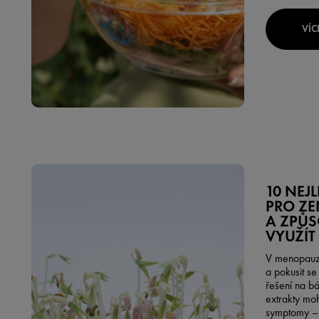
VÍC
10 NEJ
PRO Z
A ZPŮS
VYUŽÍT
V menopauze 
a pokusit s
řešení na bá
extrakty mo
symptomy – 