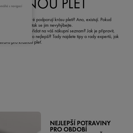
KRÁSNOU PLEŤ
pomáhá s navigací
stují potraviny, které podporují krásu pleti? Ano, existují. Pokud
ete oslnivou pleť, tak se jim nevyhýbejte.
é potraviny tedy přidat na váš nákupní seznam? Jak je připravit,
ste z nich dostali to nejlepší? Tady najdete tipy a rady expertů, jak
stravu pro krásnou pleť.
NEJLEPŠÍ POTRAVINY
PRO OBDOBÍ