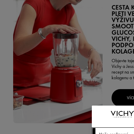
CESTA 
PLETI V
VÝŽIVU
SMOOT
GLUCO
VICHY,
PODPO
KOLAG
Objevte taje
Vichy a Jess
recept na s
kolagenu a t
VÍC