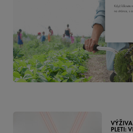
Když kliknete 
na stránce, s 
VÝŽIVA
PLETI: 