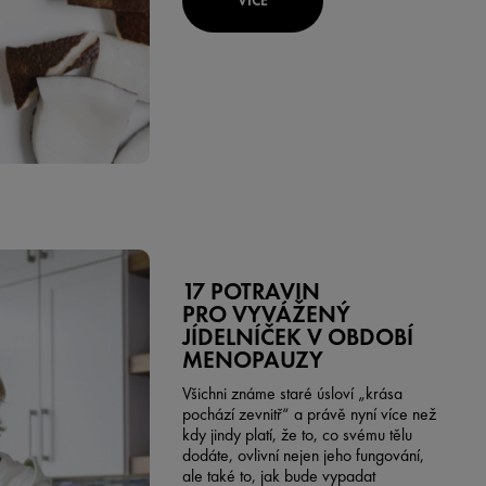
VÍCE
17 POTRAVIN
PRO VYVÁŽENÝ
JÍDELNÍČEK V OBDOBÍ
MENOPAUZY
Všichni známe staré úsloví „krása
pochází zevnitř“ a právě nyní více než
kdy jindy platí, že to, co svému tělu
dodáte, ovlivní nejen jeho fungování,
ale také to, jak bude vypadat