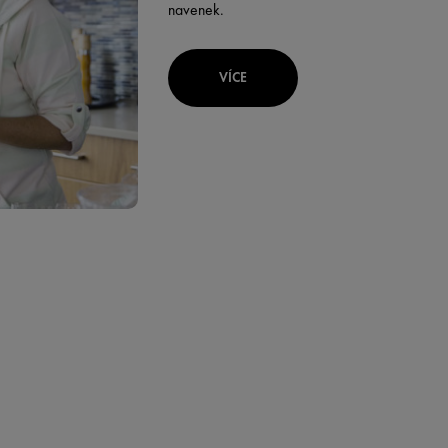
navenek.
VÍCE