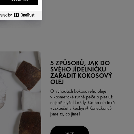
5 ZPŮSOBŮ, JAK DO
SVÉHO JÍDELNÍČKU
ZAŘADIT KOKOSOVÝ
OLEJ
O výhodách kokosového oleje
v kosmetické rutině péče o pleť už
nejspíš slyšel každý. Co ho ale také
vyzkoušet v kuchyni? Koneckonců
jsme to, co jíme!