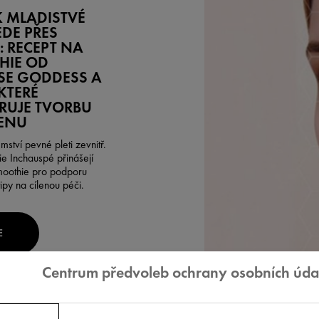
K MLADISTVÉ
EDE PŘES
: RECEPT NA
HIE OD
SE GODDESS A
 KTERÉ
RUJE TVORBU
ENU
mství pevné pleti zevnitř.
ie Inchauspé přinášejí
moothie pro podporu
ipy na cílenou péči.
E
Centrum předvoleb ochrany osobních úda