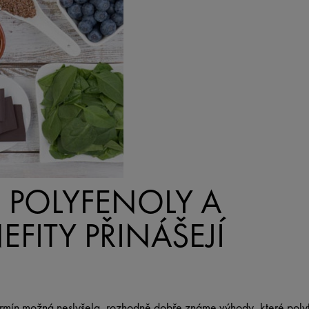
 POLYFENOLY A
EFITY PŘINÁŠEJÍ
termín možná neslyšela, rozhodně dobře známe výhody, které polyfen