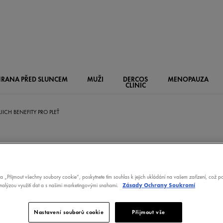
RANA PŘED SLUNCEM
MUŽI
DERCOS
MENOPAUZA
CLINIC
JICH BENEFITY PRO PLEŤ
ENOLY A JEJICH
na „Přijmout všechny soubory cookie“, poskytnete tím souhlas k jejich ukládání na vašem zařízení, což 
analýzou využití dat a s našimi marketingovými snahami.
Zásady Ochrany Soukromí
TY PRO PLEŤ
Nastavení souborů cookie
Přijmout vše