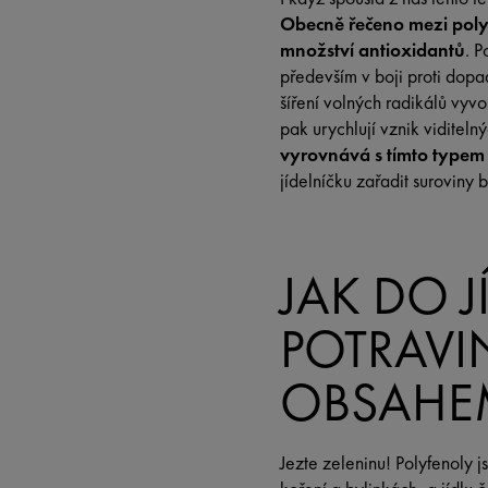
Obecně řečeno mezi polyf
množství antioxidantů
. P
především v boji proti dopad
šíření volných radikálů vyvo
pak urychlují vznik viditelný
vyrovnává s tímto typem 
jídelníčku zařadit suroviny 
JAK DO J
POTRAVI
OBSAHE
Jezte zeleninu! Polyfenoly 