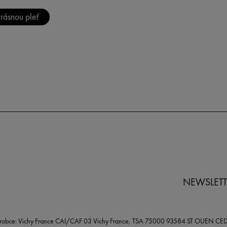
krásnou pleť
NEWSLETT
robce: Vichy France CAI/CAF 03 Vichy France, TSA 75000 93584 ST OUEN CE