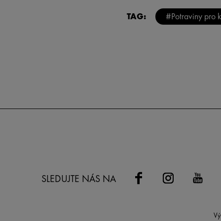
TAG:
#Potraviny pro 
SLEDUJTE NÁS NA
Vý