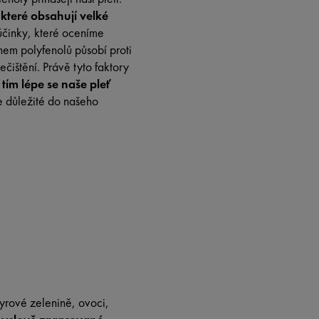
které obsahují velké
 účinky, které oceníme
ahem polyfenolů působí proti
čištění. Právě tyto faktory
ím lépe se naše pleť
je důležité do našeho
syrové zelenině, ovoci,