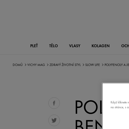
PLEŤ
TĚLO
VLASY
KOLAGEN
OCH
DOMŮ
VICHY MAG
ZDRAVÝ ŽIVOTNÍ STYL
SLOW LIFE
POLYFENOLY A JE
POLYF
Když kliknete 
na stránce, s 
BENEFI