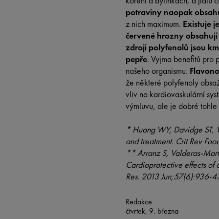
koření a bylinkách, a jídlu 
potraviny naopak obsahu
z nich maximum.
Existuje 
červené hrozny obsahují
zdroji polyfenolů jsou 
pepře
.
Vyjma benefitů pro p
našeho organismu.
Flavono
že některé polyfenoly obsa
vliv na kardiovaskulární sys
výmluvu, ale je dobré tohle
*
Huang WY, Davidge ST, Wu 
and treatment. Crit Rev F
** Arranz S, Valderas-Mart
Cardioprotective effects of 
Res. 2013 Jun;57(6):936-4
Redakce
čtvrtek, 9. března