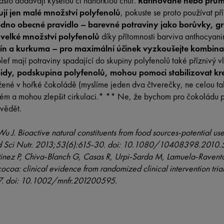
často dodávají kyselou či nahořklou chuť.
Rafinované nebo prům
jí jen malé množství polyfenolů
, pokuste se proto používat př
jedno obecné pravidlo – barevné potraviny jako borůvky, g
 velké množství polyfenolů
díky přítomnosti barviva anthocyani
kmín a kurkuma – pro maximální účinek vyzkoušejte kombin
leť mají potraviny spadající do skupiny polyfenolů také příznivý v
idy, podskupina polyfenolů, mohou pomoci stabilizovat kre
žené v hořké čokoládě (myslíme jeden dva čtverečky, ne celou tab
tém a mohou zlepšit cirkulaci.
* **
Ne, že bychom pro čokoládu p
 vědět.
J. Bioactive natural constituents from food sources-potential use
ood Sci Nutr. 2013;53(6):615-30. doi: 10.1080/10408398.2010
inez P, Chiva-Blanch G, Casas R, Urpi-Sarda M, Lamuela-Ravento
cocoa: clinical evidence from randomized clinical intervention tri
7. doi: 10.1002/mnfr.201200595.