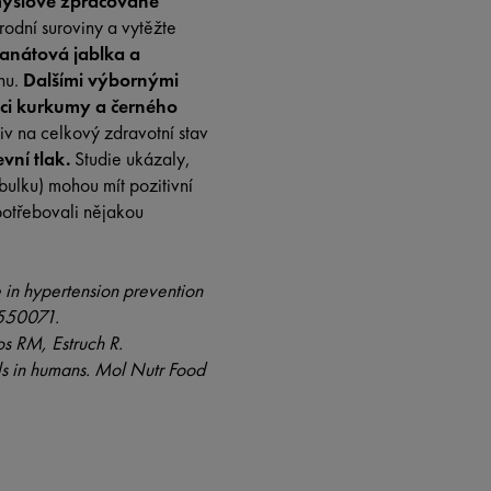
yslově zpracované
írodní suroviny a vytěžte
ranátová jablka a
nu.
Dalšími výbornými
aci kurkumy a černého
liv na celkový zdravotní stav
vní tlak.
Studie ukázaly,
ulku) mohou mít pozitivní
otřebovali nějakou
 in hypertension prevention
.550071.
s RM, Estruch R.
als in humans. Mol Nutr Food