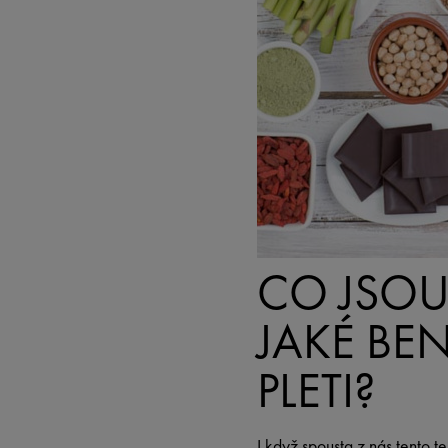
CO JSOU
JAKÉ BEN
PLETI?
I když spousta z nás tento 