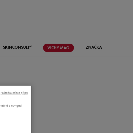
SKIN
CONSULT
ZNAČKA
AI
VICHY
MAG
Pokračovat bez přijetí
pomáhá s navigací