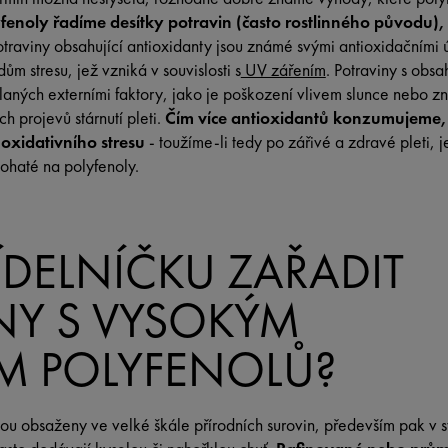
enoly řadíme desítky potravin (často rostlinného původu), 
otraviny obsahující antioxidanty jsou známé svými antioxidačními
ům stresu, jež vzniká v souvislosti s
UV zářením
. Potraviny s obs
laných externími faktory, jako je poškození vlivem slunce nebo zne
ch projevů stárnutí pleti.
Čím více antioxidantů konzumujeme, t
oxidativního stresu
- toužíme-li tedy po zářivé a zdravé pleti, 
bohaté na polyfenoly.
ÍDELNÍČKU ZAŘADIT
NY S VYSOKÝM
M POLYFENOLŮ?
jsou obsaženy ve velké škále přírodních surovin, především pak v 