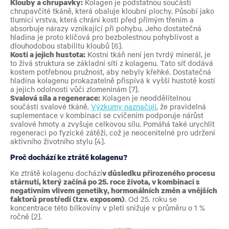
Klouby a chrupavky:
Kolagen je podstatnou součástí
chrupavčité tkáně, která obaluje kloubní plochy. Působí jako
tlumicí vrstva, která chrání kosti před přímým třením a
absorbuje nárazy vznikající při pohybu. Jeho dostatečná
hladina je proto klíčová pro bezbolestnou pohyblivost a
dlouhodobou stabilitu kloubů [6].
Kosti a jejich hustota:
Kostní tkáň není jen tvrdý minerál, je
to živá struktura se základní sítí z kolagenu. Tato síť dodává
kostem potřebnou pružnost, aby nebyly křehké. Dostatečná
hladina kolagenu prokazatelně přispívá k vyšší hustotě kostí
a jejich odolnosti vůči zlomeninám [7].
Svalová síla a regenerace:
Kolagen je neoddělitelnou
součástí svalové tkáně.
Výzkumy naznačují
, že pravidelná
suplementace v kombinaci se cvičením podporuje nárůst
svalové hmoty a zvyšuje celkovou sílu. Pomáhá také urychlit
regeneraci po fyzické zátěži, což je neocenitelné pro udržení
aktivního životního stylu [4].
Proč dochází ke ztrátě kolagenu?
Ke ztrátě kolagenu dochází
v důsledku přirozeného procesu
stárnutí, který začíná po 25. roce života, v kombinaci s
negativním vlivem genetiky, hormonálních změn a vnějších
faktorů prostředí (tzv. exposom)
. Od 25. roku se
koncentrace této bílkoviny v pleti snižuje v průměru o 1 %
ročně [2].