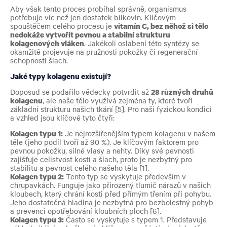
Aby však tento proces probíhal správně, organismus
potřebuje víc než jen dostatek bílkovin. Klíčovým
spouštěčem celého procesu je
vitamín C, bez něhož si tělo
nedokáže vytvořit pevnou a stabilní strukturu
kolagenových vláken
. Jakékoli oslabení této syntézy se
okamžitě projevuje na pružnosti pokožky či regenerační
schopnosti šlach.
Jaké typy kolagenu existují?
Doposud se podařilo vědecky potvrdit až
28 různých druhů
kolagenu
, ale naše tělo využívá zejména ty, které tvoří
základní strukturu našich tkání [5]. Pro naši fyzickou kondici
a vzhled jsou klíčové tyto čtyři:
Kolagen typu 1:
Je nejrozšířenějším typem kolagenu v našem
těle (jeho podíl tvoří až 90 %). Je klíčovým faktorem pro
pevnou pokožku, silné vlasy a nehty. Díky své pevnosti
zajišťuje celistvost kostí a šlach, proto je nezbytný pro
stabilitu a pevnost celého našeho těla [1].
Kolagen typu 2:
Tento typ se vyskytuje především v
chrupavkách. Funguje jako přirozený tlumič nárazů v našich
kloubech, který chrání kosti před přímým třením při pohybu.
Jeho dostatečná hladina je nezbytná pro bezbolestný pohyb
a prevenci opotřebování kloubních ploch [6].
Kolagen typu 3:
Často se vyskytuje s typem 1. Představuje