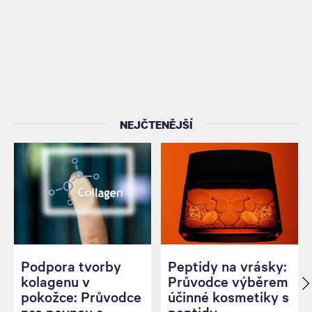
NEJČTENĚJŠÍ
Podpora tvorby
Peptidy na vrásky:
kolagenu v
Průvodce výběrem
pokožce: Průvodce
účinné kosmetiky s
pro pevnou a
peptidy