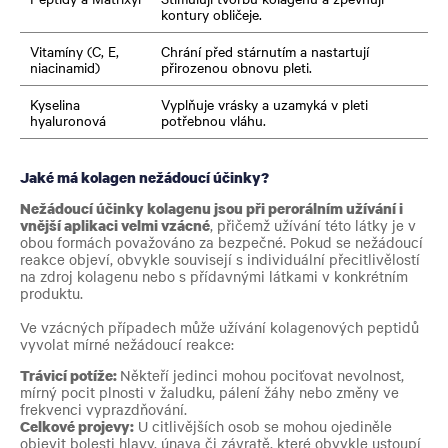
kontury obličeje.
Vitamíny (C, E,
Chrání před stárnutím a nastartují
niacinamid)
přirozenou obnovu pleti.
Kyselina
Vyplňuje vrásky a uzamyká v pleti
hyaluronová
potřebnou vláhu.
Jaké má kolagen nežádoucí účinky?
Nežádoucí účinky kolagenu jsou při perorálním užívání i
vnější aplikaci velmi vzácné
, přičemž užívání této látky je v
obou formách považováno za bezpečné. Pokud se nežádoucí
reakce objeví, obvykle souvisejí s individuální přecitlivělostí
na zdroj kolagenu nebo s přídavnými látkami v konkrétním
produktu.
Ve vzácných případech může užívání kolagenových peptidů
vyvolat mírné nežádoucí reakce:
Trávicí potíže:
Někteří jedinci mohou pociťovat nevolnost,
mírný pocit plnosti v žaludku, pálení žáhy nebo změny ve
frekvenci vyprazdňování.
Celkové projevy:
U citlivějších osob se mohou ojediněle
objevit bolesti hlavy, únava či závratě, které obvykle ustoupí