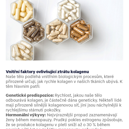
Vnitřní faktory ovlivňující ztrátu kolagenu
Naše tělo podléhá vnitřním biologickým procesům, které
přirozeně určují, jak rychle kolagen v našich tkáních ubývá. K
těm hlavním patří:
Genetické predispozice:
Rychlost, jakou naše tělo
odbourává kolagen, je částečně dána geneticky. Někteří lidé
mají přirozeně silnější kolagenovou síť, jiní jsou náchylnější k
rychlejšímu stárnutí pokožky.
Hormonální výkyvy:
Nejvýraznější propad zaznamenávají
ženy během menopauzy. Prudký pokles estrogenu způsobuje,
že se produkce kolagenu v pleti sníží až o 30 % během