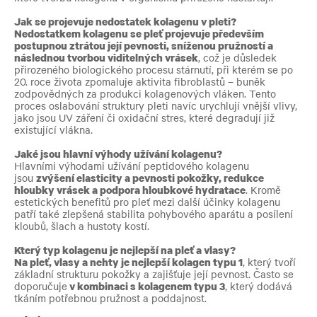
Jak se projevuje nedostatek kolagenu v pleti?
Nedostatkem kolagenu se pleť projevuje především
postupnou ztrátou její pevnosti, sníženou pružností a
následnou tvorbou viditelných vrásek
, což je důsledek
přirozeného biologického procesu stárnutí, při kterém se po
20. roce života zpomaluje aktivita fibroblastů – buněk
zodpovědných za produkci kolagenových vláken. Tento
proces oslabování struktury pleti navíc urychlují vnější vlivy,
jako jsou UV záření či oxidační stres, které degradují již
existující vlákna.
Jaké jsou hlavní výhody užívání kolagenu?
Hlavními výhodami užívání peptidového kolagenu
jsou
zvýšení elasticity a pevnosti pokožky, redukce
hloubky vrásek a podpora hloubkové hydratace
. Kromě
estetických benefitů pro pleť mezi další účinky kolagenu
patří také zlepšená stabilita pohybového aparátu a posílení
kloubů, šlach a hustoty kostí.
Který typ kolagenu je nejlepší na pleť a vlasy?
Na pleť, vlasy a nehty je nejlepší kolagen typu 1
, který tvoří
základní strukturu pokožky a zajišťuje její pevnost. Často se
doporučuje
v kombinaci s kolagenem typu 3
, který dodává
tkáním potřebnou pružnost a poddajnost.