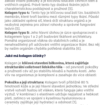
základ vitální pokožky a je klíčovou součástí cévních stěn a
vnitřních orgánů. Právě tento typ dodává tkáním jejich
charakteristickou poddajnost a pružnost [5].
Kolagen typu 4:
Tento typ je klíčovou součástí tzv. bazálních
membrán, které tvoří bariéru mezi různými typy tkání. Působí
jako základní opěrná síť, která drží strukturu orgánů a je
nezbytná zejména pro zdraví rohovky a správné fungování
ledvin [5].
Kolagen typu 5:
Jeho hlavní úlohou je úzce spolupracovat s
kolagenem typu 1 a 2 při budování tkáňové architektury.
Pomáhá organizovat vlákna do stabilních celků a je
nenahraditelný při udržování vnitřní organizace tkání. Bez něj
by našim orgánům chyběla potřebná stabilita [6].
Jaké má kolagen účinky?
Kolagen je
klíčová stavební bílkovina, která zajišťuje
strukturální celistvost lidského těla
– od pevnosti pokožky
a pružnosti cév až po stabilitu kloubů a hustotu kostí. Jeho
vliv na organismus je komplexní a zasahuje do více oblastí:
Pokožka a její struktura:
Kolagen tvoří přibližně 80 %
hmotnosti kůže a je její hlavní stavební jednotkou. Ve střední
vrstvě vytváří hustou síť vláken, která funguje jako vnitřní
výztuž. V kombinaci s elastinem udržuje napjatost a hebkost
pleti, zatímco ve spojení s kyselinou hyaluronovou a
ceramidy zajišťuje její hydrataci a odolnost [1].