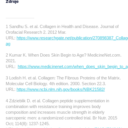
Zdroje
1 Sandhu S. et al. Collagen in Health and Disease. Journal of
Orofacial Research 2. 2012 Mar.
URL:
https://www.researchgate.net/publication/270898387_Colla
ag
2 Kumar K. When Does Skin Begin to Age? MedicineNet.com.
2021.
URL:
https://www.medicinenet.com/when_does_skin_begin_to_ag
3 Lodish H. et al. Collagen: The Fibrous Proteins of the Matrix.
Molecular Cell Biology. 4th edition. 2000. Section 22.3.
URL:
https://www.ncbi.nlm.nih.gov/books/NBK21582/
4 Zdzieblik D. et al. Collagen peptide supplementation in
combination with resistance training improves body
composition and increases muscle strength in elderly
sarcopenic men: a randomized controlled trial. Br Nutr. 2015
Oct; 114(8): 1237-1245.