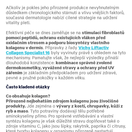
Ačkoliv je pokles jeho přirozené produkce nevyhnutelným
důsledkem chronologického stárnutí a vlivu vnějších faktorů,
současná dermatologie nabízí cílené strategie na udržení
vitality pleti.
Efektivní péče se dnes zaměřuje se na
stimulaci fibroblastů
pomocí peptidů, ochranu existujících vláken před
oxidačním stresem a podporu biosyntézy vlastního
kolagenu v dermis
. Přípravky z řady
Vichy Liftactiv
Collagen Specialist 16
byly vyvinuty právě s ohledem na tyto
mechanismy. Pamatujte však, že nejlepší výsledky přináší
dlouhodobá konzistence:
kombinace správně zvolené
dermokosmetiky, vyvážené stravy a ochrany před UV
zářením
je základním předpokladem pro udržení zdravé,
pevné a pružné pokožky v každém věku.
Často kladené otázky
Co obsahuje kolagen?
Přirozeně nejbohatším zdrojem kolagenu jsou živočišné
produkty.
Jde zejména o
vývary z kostí, chrupavky, kůži z
ryb a maso
. Tyto potraviny dodávají tělu potřebné
aminokyseliny přímo. Pro správné vstřebávání a vlastní
syntézu kolagenu je však důležité stravu doplňovat také o
zdroje vitamínu C, jako jsou šípky, rakytník, paprika či citrusy,
které tvorbu kolagenu v organismu přirozeně nastartují.