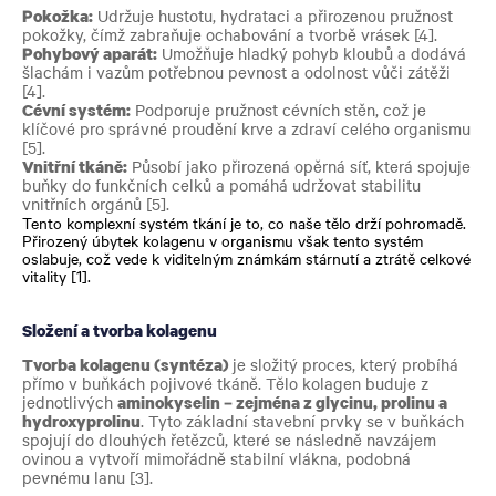
Pokožka:
Udržuje hustotu, hydrataci a přirozenou pružnost
pokožky, čímž zabraňuje ochabování a tvorbě vrásek [4].
Pohybový aparát:
Umožňuje hladký pohyb kloubů a dodává
šlachám i vazům potřebnou pevnost a odolnost vůči zátěži
[4].
Cévní systém:
Podporuje pružnost cévních stěn, což je
klíčové pro správné proudění krve a zdraví celého organismu
[5].
Vnitřní tkáně:
Působí jako přirozená opěrná síť, která spojuje
buňky do funkčních celků a pomáhá udržovat stabilitu
vnitřních orgánů [5].
Tento
komplexní systém tkání
je to, co naše tělo drží pohromadě.
Přirozený
úbytek kolagenu v organismu
však tento systém
oslabuje, což vede k viditelným známkám stárnutí a ztrátě celkové
vitality [1].
Složení a tvorba kolagenu
Tvorba kolagenu (syntéza)
je složitý proces, který probíhá
přímo v buňkách pojivové tkáně. Tělo kolagen buduje z
jednotlivých
aminokyselin – zejména z glycinu, prolinu a
hydroxyprolinu
. Tyto základní stavební prvky se v buňkách
spojují do dlouhých řetězců, které se následně navzájem
ovinou a vytvoří mimořádně stabilní vlákna, podobná
pevnému lanu [3].