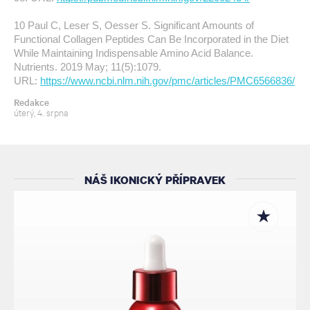
10 Paul C, Leser S, Oesser S. Significant Amounts of
Functional Collagen Peptides Can Be Incorporated in the Diet
While Maintaining Indispensable Amino Acid Balance.
Nutrients. 2019 May; 11(5):1079.
URL:
https://www.ncbi.nlm.nih.gov/pmc/articles/PMC6566836/
Redakce
úterý, 4. srpna
NÁŠ IKONICKÝ PŘÍPRAVEK