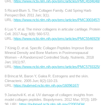
URL:
https://www.ncbi.nlm.nih.gov/pmc/articles/PMC4594048/
5 Ricard-Blum S. The Collagen Family. Cold Spring Harb
Perspect Biol. 2011 Jan; 3(1).
URL:
https://www.ncbi.nlm.nih.gov/pmc/articles/PMC3003457/
6 Luo Y. et al. The minor collagens in articular cartilage. Protein
Cell. 2017 Aug; 8(8): 560-572.
URL:
https://www.ncbi.nlm.nih.gov/pmc/articles/PMC5546929/
7 König D. et al. Specific Collagen Peptides Improve Bone
Mineral Density and Bone Markers in Postmenopausal
Women – A Randomized Controlled Study. Nutrients. 2018
Jan; 10(1):97.
URL:
https://www.ncbi.nlm.nih.gov/pmc/articles/PMC5793325/
8 Brincat M, Baron Y, Galea R. Estrogens and the skin.
Climacteric. 2005 Jun; 8(2):110-23.
URL:
https://pubmed.ncbi.nlm.nih.gov/16096167/
9 Jariashvili K. et al. UV damage of collagen: insights from
model collagen peptides. Biopolymers. 2012 Mar; 97(3): 189-
98. URL:
https://pubmed.ncbi.nlm.nih.gov/22002434/