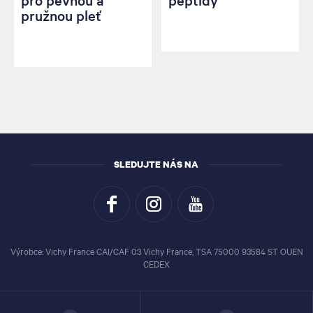
pružnou pleť
SLEDUJTE NÁS NA
Výrobce: Vichy France CAI/CAF 03 Vichy France, TSA 75000 93584 ST OUEN
CEDEX