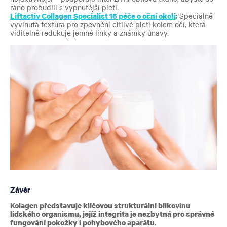
ráno probudili s vypnutější pletí.
Liftactiv Collagen Specialist 16 péče o oční okolí
:
Speciálně
vyvinutá textura pro zpevnění citlivé pleti kolem očí, která
viditelně redukuje jemné linky a známky únavy.
Závěr
Kolagen představuje klíčovou strukturální bílkovinu
lidského organismu, jejíž integrita je nezbytná pro správné
fungování pokožky i pohybového aparátu
.