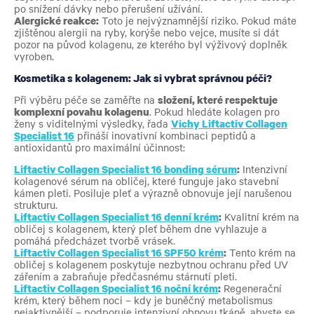
po snížení dávky nebo přerušení užívání.
Alergické reakce:
Toto je nejvýznamnější riziko. Pokud máte
zjištěnou alergii na ryby, korýše nebo vejce, musíte si dát
pozor na původ kolagenu, ze kterého byl výživový doplněk
vyroben.
Kosmetika s kolagenem: Jak si vybrat správnou péči?
Při výběru péče se zaměřte na
složení, které respektuje
komplexní povahu kolagenu
. Pokud hledáte kolagen pro
ženy s viditelnými výsledky, řada
Vichy Liftactiv Collagen
Specialist 16
přináší inovativní kombinaci peptidů a
antioxidantů pro maximální účinnost:
Liftactiv Collagen Specialist 16 bonding sérum
:
Intenzivní
kolagenové sérum na obličej, které funguje jako stavební
kámen pleti. Posiluje pleť a výrazně obnovuje její narušenou
strukturu.
Liftactiv Collagen Specialist 16 denní krém
:
Kvalitní krém na
obličej s kolagenem, který pleť během dne vyhlazuje a
pomáhá předcházet tvorbě vrásek.
Liftactiv Collagen Specialist 16 SPF50 krém
:
Tento krém na
obličej s kolagenem poskytuje nezbytnou ochranu před UV
zářením a zabraňuje předčasnému stárnutí pleti.
Liftactiv Collagen Specialist 16 noční krém
:
Regenerační
krém, který během noci – kdy je buněčný metabolismus
nejaktivnější – podporuje intenzivní obnovu tkáně, abyste se