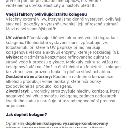
prvních pěti let po začátku menopauzy, což vede k
viditelnému úbytku elasticity a hustoty pleti [8].
Vnější faktory ovlivňující ztrátu kolagenu
Všechny externí vlivy, kterým jsme denně vystaveni, ovlivňují
stav naší pokožky a výrazně urychlují její přirozené stárnutí.
Mezi nejvýznamnější patří:
UV záření:
Představuje klíčový faktor ovlivňující degradaci
kolagenu. Dlouhodobé vystavení slunci způsobuje tzv.
fotostárnutí, při kterém UV paprsky přímo narušují
kolagenová vlákna a aktivují enzymy, které je rozkládají [9].
Glykace:
Nadměrná konzumace rafinovaného cukru ve
stravě vede k procesu glykace. Molekuly cukru se vážou na
kolagenová vlákna, čímž je činí tuhými a křehkými – kolagen
tak ztrácí svou pružnou funkci a pleť se stává ochablou.
Oxidační stres a toxiny:
Kouření a nadměrná konzumace
alkoholu produkují volné radikály, které ničí buňky
zodpovědné za produkci kolagenu.
Životní styl:
Chronický stres zvyšuje hladinu kortizolu, který
negativně ovlivňuje syntézu kolagenu, zatímco nedostatek
kvalitního spánku narušuje přirozené regenerační procesy
organismu.
Jak doplnit kolagen?
Optimální
doplnění kolagenu vyžaduje kombinovaný
přístup, který zahrnuje vyváženou stravu, cílenou