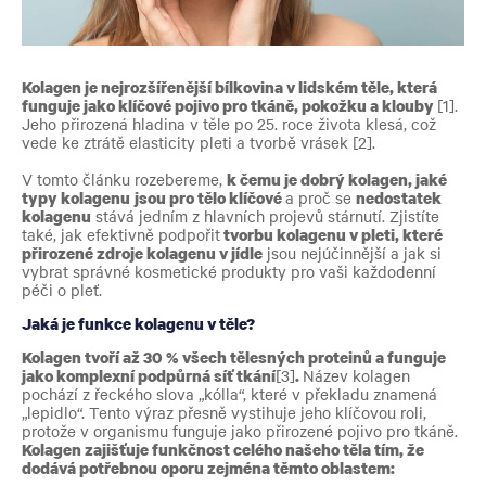
Kolagen je nejrozšířenější bílkovina v lidském těle, která
funguje jako klíčové pojivo pro tkáně, pokožku a klouby
[1].
Jeho přirozená hladina v těle po 25. roce života klesá, což
vede ke ztrátě elasticity pleti a tvorbě vrásek [2].
V tomto článku rozebereme,
k čemu je dobrý kolagen, jaké
typy kolagenu
jsou pro tělo klíčové
a proč se
nedostatek
kolagenu
stává jedním z hlavních projevů stárnutí. Zjistíte
také, jak efektivně podpořit
tvorbu kolagenu v pleti, které
přirozené zdroje kolagenu v jídle
jsou nejúčinnější a jak si
vybrat správné kosmetické produkty pro vaši každodenní
péči o pleť.
Jaká je funkce kolagenu v těle?
Kolagen tvoří až 30 % všech tělesných proteinů a funguje
jako komplexní podpůrná síť tkání
[3]
.
Název kolagen
pochází z řeckého slova „kólla“, které v překladu znamená
„lepidlo“. Tento výraz přesně vystihuje jeho klíčovou roli,
protože v organismu funguje jako přirozené pojivo pro tkáně.
Kolagen zajišťuje funkčnost celého našeho těla tím, že
dodává potřebnou oporu zejména těmto oblastem: