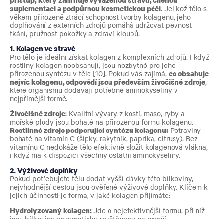
suplementaci a podpůrnou kosmetickou péči
. Jelikož tělo s
věkem přirozeně ztrácí schopnost tvorby kolagenu, jeho
doplňování z externích zdrojů pomáhá udržovat pevnost
tkání, pružnost pokožky a zdraví kloubů.
1. Kolagen ve stravě
Pro tělo je ideální získat kolagen z komplexních zdrojů. I když
rostliny kolagen neobsahují, jsou nezbytné pro jeho
přirozenou syntézu v těle [10]. Pokud vás zajímá,
co obsahuje
nejvíc kolagenu, odpovědí jsou především živočišné zdroje
,
které organismu dodávají potřebné aminokyseliny v
nejpřímější formě.
Živočišné zdroje:
Kvalitní vývary z kostí, maso, ryby a
mořské plody jsou bohaté na přirozenou formu kolagenu.
Rostlinné zdroje podporující syntézu kolagenu:
Potraviny
bohaté na vitamín C (šípky, rakytník, paprika, citrusy). Bez
vitamínu C nedokáže tělo efektivně složit kolagenová vlákna,
i když má k dispozici všechny ostatní aminokyseliny.
2. Výživové doplňky
Pokud potřebujete tělu dodat vyšší dávky této bílkoviny,
nejvhodnější cestou jsou ověřené výživové doplňky. Klíčem k
jejich účinnosti je forma, v jaké kolagen přijímáte:
Hydrolyzovaný kolagen:
Jde o nejefektivnější formu, při níž
jsou bílkoviny enzymaticky rozštěpeny na menší