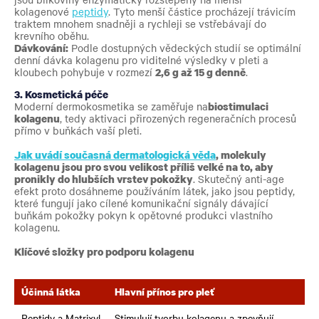
kolagenové
peptidy
. Tyto menší částice procházejí trávicím
traktem mnohem snadněji a rychleji se vstřebávají do
krevního oběhu.
Dávkování:
Podle dostupných vědeckých studií se optimální
denní dávka kolagenu pro viditelné výsledky v pleti a
kloubech pohybuje v rozmezí
2,6 g až 15 g denně
.
3. Kosmetická péče
Moderní dermokosmetika se zaměřuje na
biostimulaci
kolagenu
, tedy aktivaci přirozených regeneračních procesů
přímo v buňkách vaší pleti.
Jak uvádí současná dermatologická věda
, molekuly
kolagenu jsou pro svou velikost příliš velké na to, aby
pronikly do hlubších vrstev pokožky
. Skutečný anti-age
efekt proto dosáhneme používáním látek, jako jsou peptidy,
které fungují jako cílené komunikační signály dávající
buňkám pokožky pokyn k opětovné produkci vlastního
kolagenu.
Klíčové složky pro podporu kolagenu
Účinná látka
Hlavní přínos pro pleť
Peptidy a Matrixyl
Stimulují tvorbu kolagenu a zpevňují