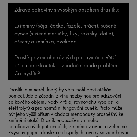
Zdravé potraviny s vysokým obsahem draslíku:
Luštěniny (sója, čočka, fazole, hrách), sušené
ovoce (sušené meruňky, fíky, rozinky, datle),
ořechy a semínka, avokádo
Draslík je v mnoha různých potravinách. Větší
příjem draslíku tak rozhodně nebude problém.
Co myslíte?
Draslík je minerál, který by vám mohl proti otékání
pomoct. Jde o zásadní živinu nezbytnou pro udržování
celkového objemu vody v těle, rovnováhu kyselosti a
elektrolytů a pro normální fungování buněk. Proto může
být jeho vyšší přísun v období menopauzy prospěšný ke
zmírnění otoků. Draslík je obsažen v mnoha
nerafinovaných potravinách, zejména v ovoci a zelenině.
Zvýšený příjem draslíku u dospělých rovněž snižuje krevní