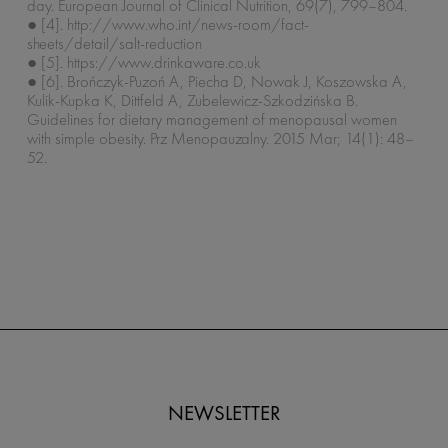
day. European Journal of Clinical Nutrition, 69(7), 799–804.
● [4]. http://www.who.int/news-room/fact-
sheets/detail/salt-reduction
● [5]. https://www.drinkaware.co.uk
● [6]. Brończyk-Puzoń A, Piecha D, Nowak J, Koszowska A,
Kulik-Kupka K, Dittfeld A, Zubelewicz-Szkodzińska B.
Guidelines for dietary management of menopausal women
with simple obesity. Prz Menopauzalny. 2015 Mar; 14(1): 48–
52.
NEWSLETTER