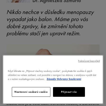
Dr. Agnieszka Szmurło
Nikdo nechce v důsledku menopauzy
vypadat jako balon. Máme pro vás
dobré zprávy, ke zmírnění tohoto
problému stačí jen upravit režim.
Pokračovat bez přijetí
Když kliknete na „Přijmout všechny soubory cookie“, poskytnete tím souhlas k jejich
ukládání na vašem zařízení, což pomáhá s navigací na stránce, s analýzou využití dat
a s našimi marketingovými snahami.
Zásady Ochrany Soukromí
Nastavení souborů cookie
Přijmout vše
Lidské tělo je z větší části tvořenou vodou, u zdravého