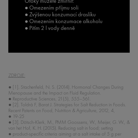
Otoky můžete zmírnit:
● Omezením příjmu soli
● Zvýšenou konzumací draslíku
● Omezením konzumace alkoholu
● Pitím 2 l vody denně
ZDROJE:
● [1]. Stachenfeld, N. S. (2014). Hormonal Changes During
Menopause and the Impact on Fluid Regulation.
● Reproductive Sciences, 21(5), 555–561.
● [2]. Toldrá F, Barat J. Strategies for Salt Reduction in Foods.
Recent Patents on Food, Nutrition & Agriculture, 2012, 4,
● 19-25
● [3]. Dötsch-Klerk, M., PMM Goossens, W., Meijer, G. W., &
van het Hof, K. H. (2015). Reducing salt in food; setting
● product-specific criteria aiming at a salt intake of 5 g per