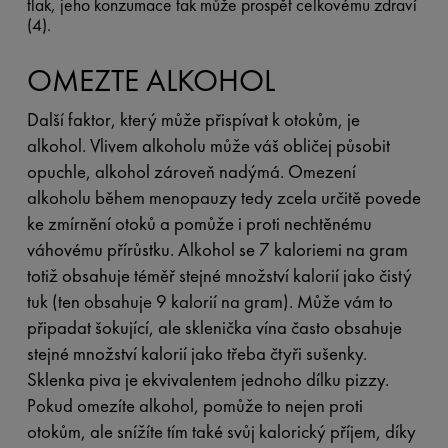
tlak, jeho konzumace tak může prospět celkovému zdraví
(4).
OMEZTE ALKOHOL
Další faktor, který může přispívat k otokům, je
alkohol. Vlivem alkoholu může váš obličej působit
opuchle, alkohol zároveň nadýmá. Omezení
alkoholu během menopauzy tedy zcela určitě povede
ke zmírnění otoků a pomůže i proti nechtěnému
váhovému přírůstku. Alkohol se 7 kaloriemi na gram
totiž obsahuje téměř stejné množství kalorií jako čistý
tuk (ten obsahuje 9 kalorií na gram). Může vám to
připadat šokující, ale sklenička vína často obsahuje
stejné množství kalorií jako třeba čtyři sušenky.
Sklenka piva je ekvivalentem jednoho dílku pizzy.
Pokud omezíte alkohol, pomůže to nejen proti
otokům, ale snížíte tím také svůj kalorický příjem, díky