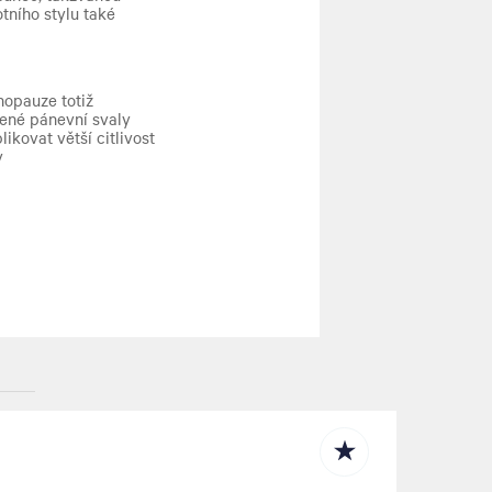
tního stylu také
nopauze totiž
lené pánevní svaly
kovat větší citlivost
y