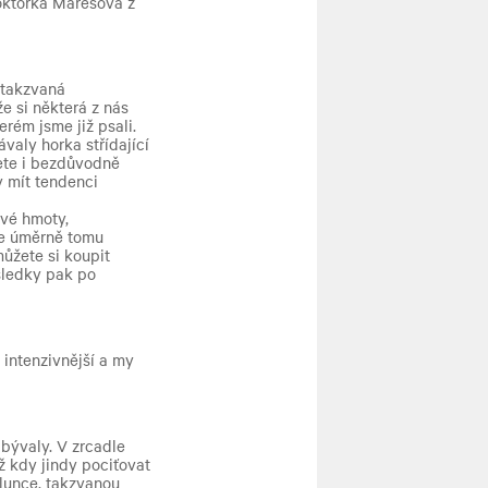
doktorka Marešová z
 takzvaná
e si některá z nás
erém jsme již psali.
valy horka střídající
ete i bezdůvodně
y mít tendenci
ové hmoty,
me úměrně tomu
ůžete si koupit
sledky pak po
intenzivnější a my
 bývaly. V zrcadle
ž kdy jindy pociťovat
slunce, takzvanou