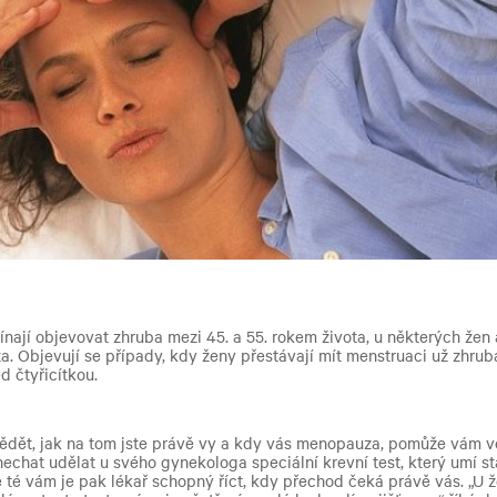
ínají objevovat zhruba mezi 45. a 55. rokem života, u některých žen 
 Objevují se případy, kdy ženy přestávají mít menstruaci už zhruba
d čtyřicítkou.
ědět, jak na tom jste právě vy a kdy vás menopauza, pomůže vám v
echat udělat u svého gynekologa speciální krevní test, který umí st
 té vám je pak lékař schopný říct, kdy přechod čeká právě vás. „U ž