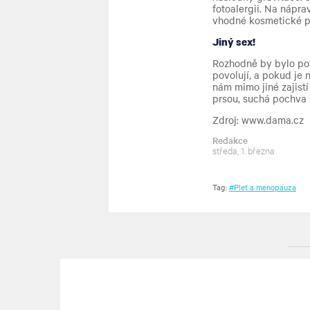
fotoalergii. Na nápra
vhodné kosmetické p
Jiný sex!
Rozhodně by bylo pot
povolují, a pokud je
nám mimo jiné zajist
prsou, suchá pochva –
Zdroj: www.dama.cz
Redakce
středa, 1. března
Tag:
#Pleť a menopauza