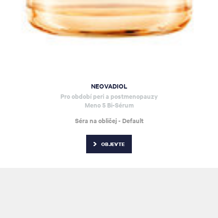
NEOVADIOL
Pro období peri a postmenopauzy
Meno 5 Bi-Sérum
Séra na obličej - Default
OBJEVTE