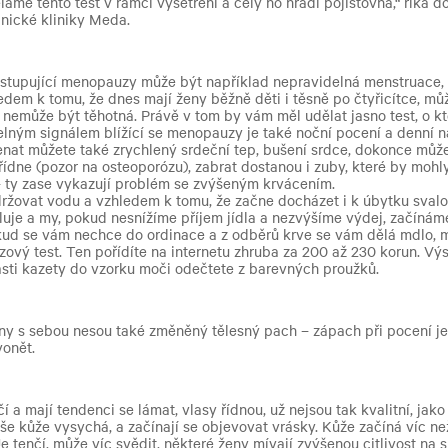
ěláme tento test v rámci vyšetření a celý ho hradí pojišťovna,“ říká 
nické kliniky Meda.
astupující menopauzy může být například nepravidelná menstruace,
dem k tomu, že dnes mají ženy běžně děti i těsně po čtyřicítce, můž
tli nemůže být těhotná. Právě v tom by vám měl udělat jasno test, o kt
lným signálem blížící se menopauzy je také noční pocení a denní ná
nat můžete také zrychlený srdeční tep, bušení srdce, dokonce můž
řídne (pozor na osteoporózu), zabrat dostanou i zuby, které by mohl
 ty zase vykazují problém se zvýšeným krvácením.
ržovat vodu a vzhledem k tomu, že začne docházet i k úbytku sval
uje a my, pokud nesnížíme příjem jídla a nezvýšíme výdej, začíná
ud se vám nechce do ordinace a z odběrů krve se vám dělá mdlo, m
zový test. Ten pořídíte na internetu zhruba za 200 až 230 korun. Vý
ásti kazety do vzorku moči odečtete z barevných proužků.
y s sebou nesou také změněný tělesný pach – zápach při pocení je 
onět.
í a mají tendenci se lámat, vlasy řídnou, už nejsou tak kvalitní, jako
aše kůže vysychá, a začínají se objevovat vrásky. Kůže začíná víc ne
e tenčí, může víc svědit, některé ženy mívají zvýšenou citlivost na 