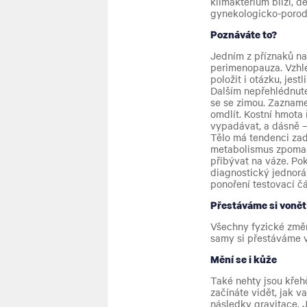
klimakterium blíží, d
gynekologicko-porod
Poznáváte to?
Jedním z příznaků n
perimenopauza. Vzhle
položit i otázku, jes
Dalším nepřehlédnute
se se zimou. Zazname
omdlít. Kostní hmota 
vypadávat, a dásně –
Tělo má tendenci zad
metabolismus zpomal
přibývat na váze.
Pok
diagnostický jednorá
ponoření testovací č
Přestáváme si vonět
Všechny fyzické změn
samy si přestáváme v
Mění se i kůže
Také nehty jsou křehč
začínáte vidět, jak v
následky gravitace. J