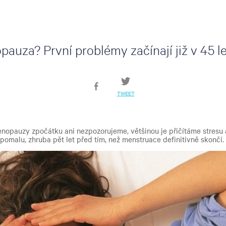
opauza? První problémy začínají již v 45 l
TWEET
menopauzy zpočátku ani nezpozorujeme, většinou je přičítáme stresu
iž pomalu, zhruba pět let před tím, než menstruace definitivně skončí.