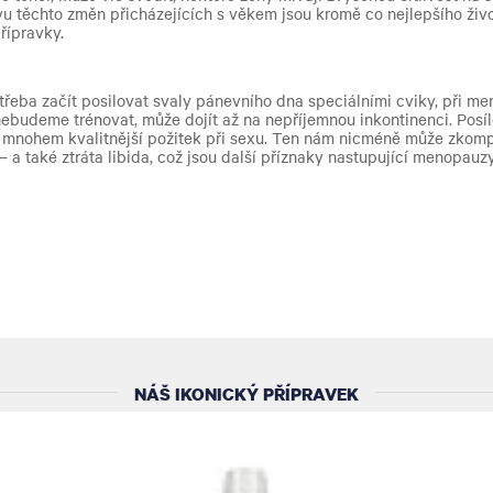
vu těchto změn přicházejících s věkem jsou kromě co nejlepšího živo
řípravky.
řeba začít posilovat svaly pánevního dna speciálními cviky, při me
 nebudeme trénovat, může dojít až na nepříjemnou inkontinenci. Posí
í mnohem kvalitnější požitek při sexu. Ten nám nicméně může zkompli
 a také ztráta libida, což jsou další příznaky nastupující menopauz
NÁŠ IKONICKÝ PŘÍPRAVEK