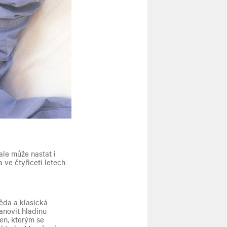
ale může nastat i
 ve čtyřiceti letech
ěda a klasická
anovit hladinu
en, kterým se