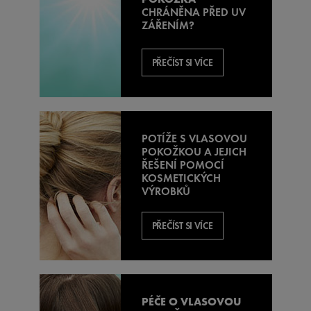
CHRÁNĚNA PŘED UV
ZÁŘENÍM?
PŘEČÍST SI VÍCE
POTÍŽE S
VLASOVOU
POKOŽKOU A JEJICH
ŘEŠENÍ POMOCÍ
KOSMETICKÝCH
VÝROBKŮ
PŘEČÍST SI VÍCE
PÉČE O VLASOVOU