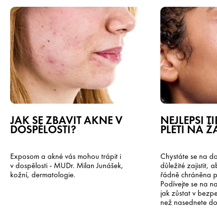
JAK SE ZBAVIT AKNÉ V
NEJLEPŠÍ T
DOSPĚLOSTI?
PLETI NA 
Exposom a akné vás mohou trápit i
Chystáte se na d
v dospělosti - MUDr. Milan Junášek,
důležité zajistit, 
kožní, dermatologie.
řádně chráněna p
Podívejte se na na
jak zůstat v bezpeč
než nasednete do 