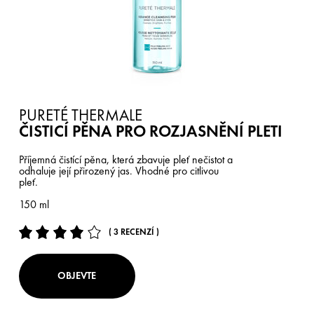
PURETÉ THERMALE
ČISTICÍ PĚNA PRO ROZJASNĚNÍ PLETI
Příjemná čistící pěna, která zbavuje pleť nečistot a
odhaluje její přirozený jas. Vhodné pro citlivou
pleť.
150 ml
( 3 RECENZÍ )
OBJEVTE