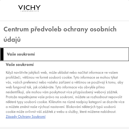
Centrum předvoleb ochrany osobních
DEODORANT
údajů
KRÉMOVÝ ANTIPERSPIRANT
Vaše soukromí
SE 7DENNÍM ÚČINKEM
Vaše soukromí
TYP PŘÍPRAVKU:
DEODORANTY
Když navštívíte jakýkoli web, může ukládat nebo načítat informace ve vašem
POTŘEBA:
PÉČE PROTI POCENÍ
prohlížeči, většinou ve formě souborů cookie. Tyto informace se mohou týkat
vás, vašich preferencí nebo vašeho zařízení a většinou se používají k tomu, aby
( 2 RECENZÍ )
PŘIDEJTE RECENZI
web fungoval tak, jak očekáváte. Tyto informace vás obvykle přímo
neidentifikují, ale mohou vám poskytnout více přizpůsobený webový zážitek.
Protože respektujeme vaše právo na soukromí, můžete se rozhodnout nepovolit
některé typy souborů cookie. Kliknutím na různé nadpisy kategorií se dozvíte více
a můžete změnit naše výchozí nastavení. Blokování některých typů souborů
cookie může ovlivnit váš zážitek z webu a služby, které můžeme nabídnout.
Zásady Ochrany Soukromí