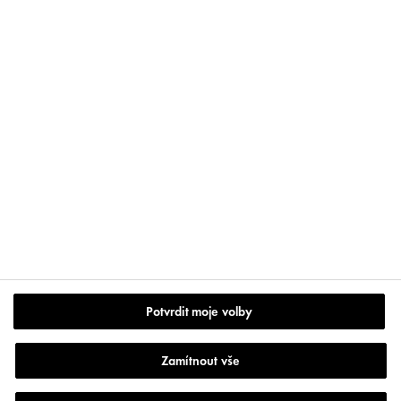
Výrobce: Vichy France CAI/CAF 03 Vichy France, TSA 75000
93584 ST OUEN CEDEX
Kontaktujte
MOJE VICHY
VICHY
věrnostní program
Store Locator
Akce a soutěže
Potvrdit moje volby
www.vichy.com
Podmínky užití
Zamítnout vše
Zásady ochrany soukromí
Nastavení cookies