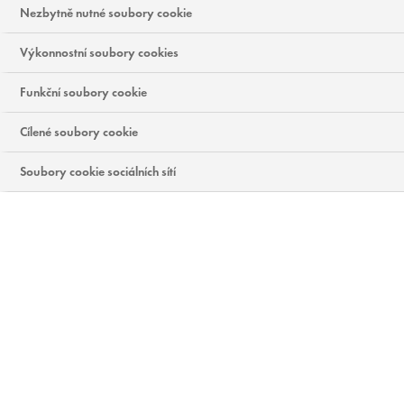
Nezbytně nutné soubory cookie
Výkonnostní soubory cookies
Funkční soubory cookie
Cílené soubory cookie
Soubory cookie sociálních sítí
Pokračovat bez přijetí
Když kliknete na „Přijmout všechny soubory cookie“, poskytnete tím souhlas k jejich
ukládání na vašem zařízení, což pomáhá s navigací na stránce, s analýzou využití dat
a s našimi marketingovými snahami.
Zásady Ochrany Soukromí
KOUPIT NYNÍ
Nastavení souborů cookie
Přijmout vše