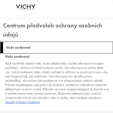
Centrum předvoleb ochrany osobních
údajů
SLUNCE: NEJHORŠÍ
Vaše soukromí
NEPŘÍTEL?
Vaše soukromí
Když navštívíte jakýkoli web, může ukládat nebo načítat informace ve vašem
prohlížeči, většinou ve formě souborů cookie. Tyto informace se mohou týkat
vás, vašich preferencí nebo vašeho zařízení a většinou se používají k tomu, aby
web fungoval tak, jak očekáváte. Tyto informace vás obvykle přímo
neidentifikují, ale mohou vám poskytnout více přizpůsobený webový zážitek.
Slunce by na létu mělo být to nejlepší a
Protože respektujeme vaše právo na soukromí, můžete se rozhodnout nepovolit
ne něco, kvůli čemu byste se měli trápit.
některé typy souborů cookie. Kliknutím na různé nadpisy kategorií se dozvíte více
a můžete změnit naše výchozí nastavení. Blokování některých typů souborů
K tomu, abyste si mohli užít sluneční dny
cookie může ovlivnit váš zážitek z webu a služby, které můžeme nabídnout.
Zásady Ochrany Soukromí
bez obav a chlubit se zářivým