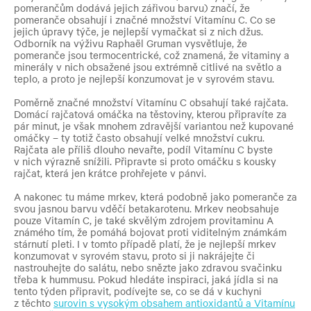
pomerančům dodává jejich zářivou barvu) značí, že
pomeranče obsahují i značné množství Vitamínu C. Co se
jejich úpravy týče, je nejlepší vymačkat si z nich džus.
Odborník na výživu Raphaël Gruman vysvětluje, že
pomeranče jsou termocentrické, což znamená, že vitaminy a
minerály v nich obsažené jsou extrémně citlivé na světlo a
teplo, a proto je nejlepší konzumovat je v syrovém stavu.
Poměrně značné množství Vitamínu C obsahují také rajčata.
Domácí rajčatová omáčka na těstoviny, kterou připravíte za
pár minut, je však mnohem zdravější variantou než kupované
omáčky – ty totiž často obsahují velké množství cukru.
Rajčata ale příliš dlouho nevařte, podíl Vitamínu C byste
v nich výrazně snížili. Připravte si proto omáčku s kousky
rajčat, která jen krátce prohřejete v pánvi.
A nakonec tu máme mrkev, která podobně jako pomeranče za
svou jasnou barvu vděčí betakarotenu. Mrkev neobsahuje
pouze Vitamín C, je také skvělým zdrojem provitaminu A
známého tím, že pomáhá bojovat proti viditelným známkám
stárnutí pleti. I v tomto případě platí, že je nejlepší mrkev
konzumovat v syrovém stavu, proto si ji nakrájejte či
nastrouhejte do salátu, nebo snězte jako zdravou svačinku
třeba k hummusu. Pokud hledáte inspiraci, jaká jídla si na
tento týden připravit, podívejte se, co se dá v kuchyni
z těchto
surovin s vysokým obsahem antioxidantů a Vitamínu