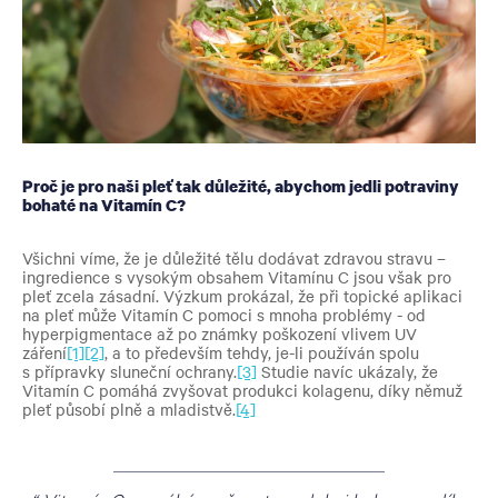
Proč je pro naši pleť tak důležité, abychom jedli potraviny
bohaté na Vitamín C?
Všichni víme, že je důležité tělu dodávat zdravou stravu –
ingredience s vysokým obsahem Vitamínu C jsou však pro
pleť zcela zásadní. Výzkum prokázal, že při topické aplikaci
na pleť může Vitamín C pomoci s mnoha problémy - od
hyperpigmentace až po známky poškození vlivem UV
záření
[1]
[2]
, a to především tehdy, je-li používán spolu
s přípravky sluneční ochrany.
[3]
Studie navíc ukázaly, že
Vitamín C pomáhá zvyšovat produkci kolagenu, díky němuž
pleť působí plně a mladistvě.
[4]