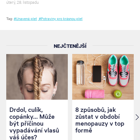
úterý, 28. listopadu
Tag:
#Unavená pleť
#Potraviny pro krásnou pleť
NEJČTENĚJŠÍ
Drdol, culík,
8 způsobů, jak
copánky… Může
zůstat v období
být příčinou
menopauzy v top
vypadávání vlasů
formě
váš účes?