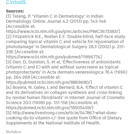
C vytvořit.
Sources:
[1] Telang, P. ‘Vitamin C in Dermatology’ in Indian
Dermatology Online Journal 4.2 (2013) pp. 143-146
[Accessible at:
https://www.ncbi.nlm.nih.gov/pmc/articles/PMC3673383/]
[2] Fitzpatrick R.E., Rostan E.F. ‘Double-blind, half-face study
comparing topical vitamin C and vehicle for rejuvenation of
photodamage’ in Dermatological Surgery 28.3 (2002) p. 231-
236 [Accessible at:
https://www.ncbi.nlm.nih.gov/pubmed/11896774]
[3] Darr, D., Dunston, S. et al, ‘Effectiveness of antioxidants
(vitamin C and E) with and without sunscreens as topical
photoprotectants’ in Acta dermato-venereologica 76.4 (1996)
pp. 264-268 [Accessible at:
https://pubmed.ncbi.nlm.nih.gov/8869680/]
[4] Boyera, N. Galey, I. and Bernard, B.A. ‘Effect of vitamin C
and its derivatives on collagen synthesis and cross-linking
by normal human fibroblasts’ in Internet Journal of Cosmetic
Science 20.3 (1998) pp. 151-158 [Accessible at:
https://pubmed.ncbi.nlm.nih.gov/18505499/]
[5] http://www.livestrong.com/article/547867-what-does-
cooking-do-to-vitamin-c/: See quote from Office of Dietary
Supplements at the National Institute of Health.
Redakce