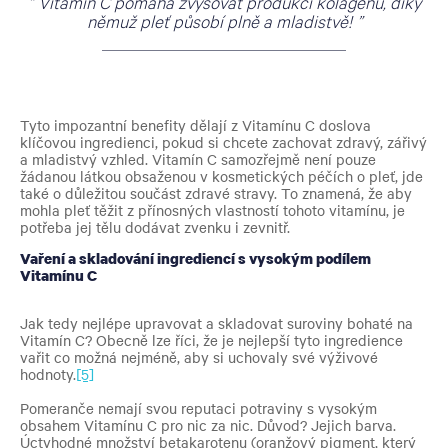
Vitamín C pomáhá zvyšovat produkci kolagenu, díky
němuž pleť působí plně a mladistvě!
Tyto impozantní benefity dělají z Vitamínu C doslova
klíčovou ingredienci, pokud si chcete zachovat zdravý, zářivý
a mladistvý vzhled. Vitamín C samozřejmě není pouze
žádanou látkou obsaženou v kosmetických péčích o pleť, jde
také o důležitou součást zdravé stravy. To znamená, že aby
mohla pleť těžit z přínosných vlastností tohoto vitamínu, je
potřeba jej tělu dodávat zvenku i zevnitř.
Vaření a skladování ingrediencí s vysokým podílem
Vitamínu C
Jak tedy nejlépe upravovat a skladovat suroviny bohaté na
Vitamín C? Obecně lze říci, že je nejlepší tyto ingredience
vařit co možná nejméně, aby si uchovaly své výživové
hodnoty.
[5]
Pomeranče nemají svou reputaci potraviny s vysokým
obsahem Vitamínu C pro nic za nic. Důvod? Jejich barva.
Úctyhodné množství betakarotenu (oranžový pigment, který