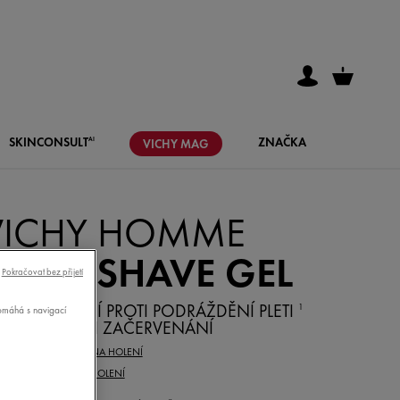
SKIN
CONSULT
ZNAČKA
AI
VICHY
MAG
VICHY HOMME
SENSI SHAVE GEL
Pokračovat bez přijetí
L NA HOLENÍ PROTI PODRÁŽDĚNÍ PLETI
1
pomáhá s navigací
OMÁHÁ PROTI ZAČERVENÁNÍ
 PŘÍPRAVKU:
PĚNA NA HOLENÍ
ŘEBA:
HOLENÍ, PO HOLENÍ