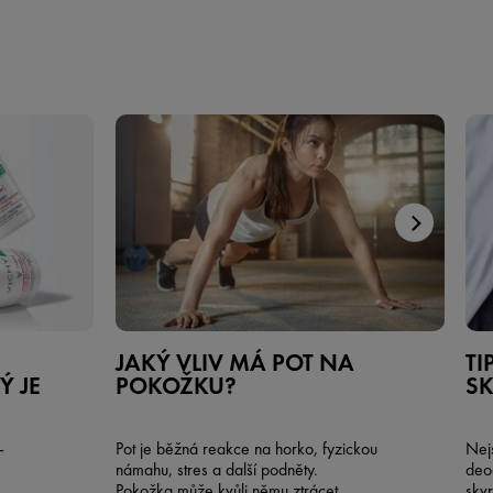
JAKÝ VLIV MÁ POT NA
TI
Ý JE
POKOŽKU?
S
-
Pot je běžná reakce na horko, fyzickou
Nejs
námahu, stres a další podněty.
deo
Pokožka může kvůli němu ztrácet
skvr