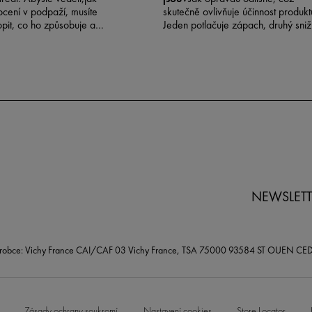
cení v podpaží, musíte
skutečně ovlivňuje účinnost produkt
pit, co ho způsobuje a
Jeden potlačuje zápach, druhý sniž
kutečně fungují.
pocení. Pokud si vyberete nespráv
produkt, vaše podpaží nedostane
potřebnou ochranu. Ve Vichy
přistupujeme k péči o tělo z pohled
integrativního zdraví: pochopení
vědeckých principů fungování vaší
pokožky je prvním krokem k výběr
produktů, které skutečně fungují.
NEWSLETT
robce: Vichy France CAI/CAF 03 Vichy France, TSA 75000 93584 ST OUEN CE
Zásady ochrany soukromí
Nastavení cookies
Store Locator