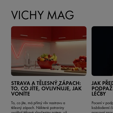
VICHY MAG
STRAVA A TĚLESNÝ ZÁPACH:
JAK PŘE
TO, CO JÍTE, OVLIVŇUJE, JAK
PODPAŽÍ
VONÍTE
LÉČBY
To, co jíte, má přímý vliv nastravu a
Pocení v pod
tělesný zápach. Některé potraviny
každodenní či
uvolňují těkavé sloučeniny potem, už
pracovní prost