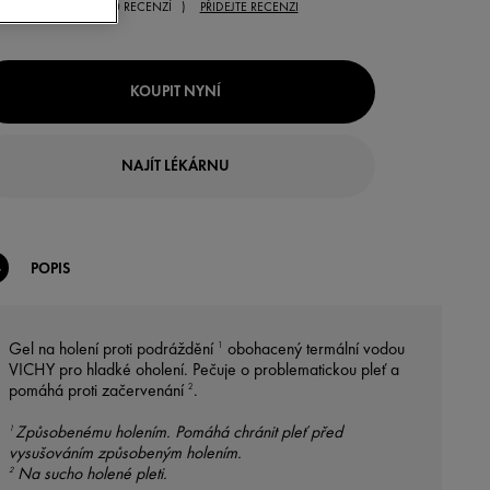
( 0 RECENZÍ )
PŘIDEJTE RECENZI
KOUPIT NYNÍ
NAJÍT LÉKÁRNU
POPIS
Gel na holení proti podráždění
obohacený termální vodou
1
VICHY pro hladké oholení. Pečuje o problematickou pleť a
pomáhá proti začervenání
.
2
Způsobenému holením. Pomáhá chránit pleť před
1
vysušováním způsobeným holením.
Na sucho holené pleti.
2