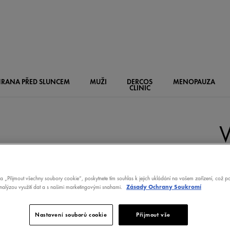
RANA PŘED SLUNCEM
MUŽI
DERCOS
MENOPAUZA
CLINIC
GE
na „Přijmout všechny soubory cookie“, poskytnete tím souhlas k jejich ukládání na vašem zařízení, což 
P
analýzou využití dat a s našimi marketingovými snahami.
Zásady Ochrany Soukromí
TYP
POT
Nastavení souborů cookie
Přijmout vše