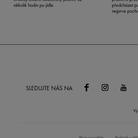
několik hodin po jídle.
předcházet po
nejprve pocho
která řešení s
SLEDUJTE NÁS NA
Vý
Akce a soutěže
Podmínky užití