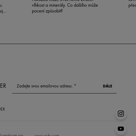
u.
vlhkost a minerály. Co dalšího může
pře
uje
pocení způsobit?
ný
u
u
ER
DEX
Kontaktujte nás
www.vichy.com