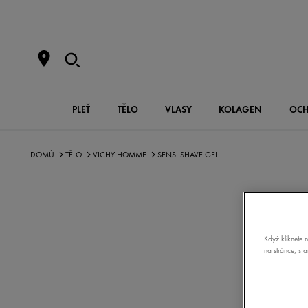
PLEŤ
TĚLO
VLASY
KOLAGEN
OCH
DOMŮ
TĚLO
VICHY HOMME
SENSI SHAVE GEL
Když kliknete 
na stránce, s 