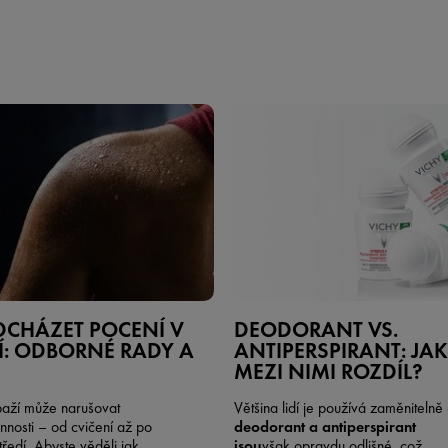
DCHÁZET POCENÍ V
DEODORANT VS.
: ODBORNÉ RADY A
ANTIPERSPIRANT: JAK
MEZI NIMI ROZDÍL?
paží může narušovat
Většina lidí je používá zaměnitelně 
nnosti – od cvičení až po
deodorant a antiperspirant
ředí. Abyste věděli,jak
jsou
však opravdu odlišné, což