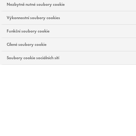
Nezbytně nutné soubory cookie
Výkonnostní soubory cookies
Funkční soubory cookie
Cílené soubory cookie
Soubory cookie sociálních sítí
Pokračovat bez přijetí
Když kliknete na „Přijmout všechny soubory cookie“, poskytnete tím souhlas k jejich
ukládání na vašem zařízení, což pomáhá s navigací na stránce, s analýzou využití dat
a s našimi marketingovými snahami.
Zásady Ochrany Soukromí
Nastavení souborů cookie
Přijmout vše
KOUPIT NYNÍ