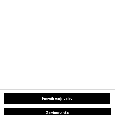
SLEDUJTE NÁS NA
Výrobce: Vichy France CAI/CAF 03 Vichy France, TSA 75000
93584 ST OUEN CEDEX
Kontaktujte
MOJE VICHY
VICHY
věrnostní program
Store Locator
Akce a soutěže
Potvrdit moje volby
www.vichy.com
Podmínky užití
Zamítnout vše
Zásady ochrany soukromí