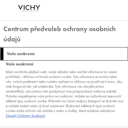
Centrum předvoleb ochrany osobních
VICHY HOMME
údajů
SENSI-BAUME
Vaše soukromí
ZKLIDŇUJÍCÍ BALZÁM PO HOLENÍ
OKAMŽITÉ ZKLIDNĚNÍ A HYDRATACE
Vaše soukromí
Když navštívíte jakýkoli web, může ukládat nebo načítat informace ve vašem
TYP PŘÍPRAVKU:
PŘÍPRAVKY PO HOLENÍ
prohlížeči, většinou ve formě souborů cookie. Tyto informace se mohou týkat
POTŘEBA:
HYDRATAČNÍ PÉČE PRO MUŽE
|
HOLENÍ, PO HOLENÍ
vás, vašich preferencí nebo vašeho zařízení a většinou se používají k tomu, aby
web fungoval tak, jak očekáváte. Tyto informace vás obvykle přímo
( 1 RECENZÍ )
PŘIDEJTE RECENZI
neidentifikují, ale mohou vám poskytnout více přizpůsobený webový zážitek.
Protože respektujeme vaše právo na soukromí, můžete se rozhodnout nepovolit
některé typy souborů cookie. Kliknutím na různé nadpisy kategorií se dozvíte více
a můžete změnit naše výchozí nastavení. Blokování některých typů souborů
cookie může ovlivnit váš zážitek z webu a služby, které můžeme nabídnout.
Zásady Ochrany Soukromí