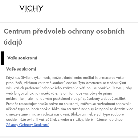
Centrum předvoleb ochrany osobních
údajů
Vaše soukromí
Vaše soukromí
Když navštívíte jakýkoli web, může ukládat nebo načítat informace ve vašem
prohlížeči, většinou ve formě souborů cookie. Tyto informace se mohou týkat
vás, vašich preferencí nebo vašeho zařízení a většinou se používají k tomu, aby
web fungoval tak, jak očekáváte. Tyto informace vás obvykle přímo
neidentifikují, ale mohou vám poskytnout více přizpůsobený webový zážitek.
Protože respektujeme vaše právo na soukromí, můžete se rozhodnout nepovolit
některé typy souborů cookie. Kliknutím na různé nadpisy kategorií se dozvíte více
LIFTACTIV
a můžete změnit naše výchozí nastavení. Blokování některých typů souborů
cookie může ovlivnit váš zážitek z webu a služby, které můžeme nabídnout.
Zásady Ochrany Soukromí
Vichy Liftactiv je naše pokročilá anti-aging řada, navržená