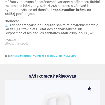
můžete z tónované či netónované varianty s příjemnou fluidní
texturou na bázi vody. Nabízí 24h ochranu a zároveň i
hydrataci. Vše, co od denního i
"opalovacího" krému na
obličej
potřebujete.
Sources:
[1]
Agence française de Sécurité sanitaire environnementale
(AFSSE). Ultraviolets - état des connaissances sur
l’exposition et les risques sanitaires..Mau 2005. pp. 36, 41
Redakce
středa, 1. listopadu
Tag:
#Pleť a znečistění
#Ochrana pokožky v létě
#LiveSlow
NÁŠ IKONICKÝ PŘÍPRAVEK