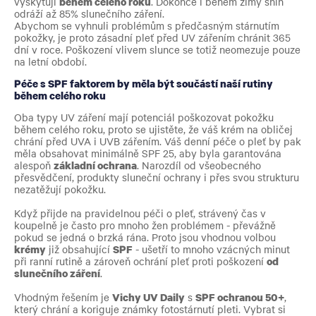
vyskytují
během celého roku
. Dokonce i během zimy sníh
odráží až 85% slunečního záření.
Abychom se vyhnuli problémům s předčasným stárnutím
pokožky, je proto zásadní pleť před UV zářením chránit 365
dní v roce. Poškození vlivem slunce se totiž neomezuje pouze
na letní období.
Péče s SPF faktorem by měla být součástí naší rutiny
během celého roku
Oba typy UV záření mají potenciál poškozovat pokožku
během celého roku, proto se ujistěte, že váš krém na obličej
chrání před UVA i UVB zářením. Váš denní péče o pleť by pak
měla obsahovat minimálně SPF 25, aby byla garantována
alespoň
základní ochrana
. Narozdíl od všeobecného
přesvědčení, produkty sluneční ochrany i přes svou strukturu
nezatěžují pokožku.
Když přijde na pravidelnou péči o pleť, strávený čas v
koupelně je často pro mnoho žen problémem - převážně
pokud se jedná o brzká rána. Proto jsou vhodnou volbou
krémy
již obsahující
SPF
- ušetří to mnoho vzácných minut
při ranní rutině a zároveň ochrání pleť proti poškození
od
slunečního záření
.
Vhodným řešením je
Vichy UV Daily
s
SPF ochranou 50+
,
který chrání a koriguje známky fotostárnutí pleti. Vybrat si