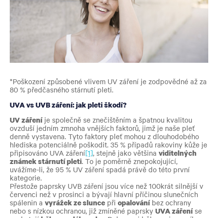
*
Poškození způsobené vlivem UV záření je zodpovědné až za
80 % předčasného stárnutí pleti.
UVA vs UVB záření: jak pleti škodí?
UV záření
je společně se znečištěním a špatnou kvalitou
ovzduší jedním zmnoha vnějších faktorů, jimž je naše pleť
denně vystavena. Tyto faktory pleť mohou z dlouhodobého
hlediska potenciálně poškodit. 35 % případů rakoviny kůže je
připisováno UVA záření
[1]
, stejně jako většina
viditelných
známek stárnutí pleti
. To je poměrně znepokojující,
uvážíme-li, že 95 % UV záření spadá právě do této první
kategorie.
Přestože paprsky UVB záření jsou více než 100krát silnější v
červenci než v prosinci a bývají hlavní příčinou slunečních
spálenin a
vyrážek ze slunce
při
opalování
bez ochrany
nebo s nízkou ochranou, již zmíněné paprsky
UVA záření
se