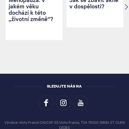
jakém věku
v dospělosti?
dochází k této
„životní změně“?
SLEDUJTE NÁS NA
Výrobce: Vichy France CAI/CAF 03 Vichy France, TSA 75000 93584 ST OUEN
CEDEX