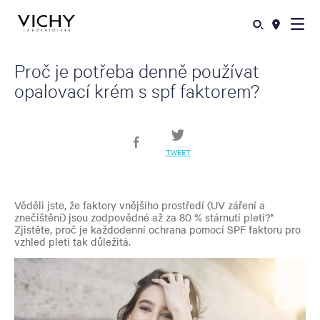
Proč je potřeba denně používat
opalovací krém s spf faktorem?
TWEET
Věděli jste, že faktory vnějšího prostředí (UV záření a
znečištění) jsou zodpovědné až za 80 % stárnutí pleti?*
Zjistěte, proč je každodenní ochrana pomocí SPF faktoru pro
vzhled pleti tak důležitá.