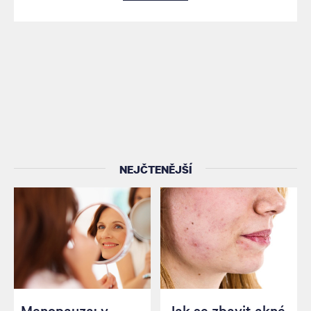
NEJČTENĚJŠÍ
Menopauza: v
Jak se zbavit akné