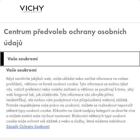
Centrum předvoleb ochrany osobních
údajů
Vaše soukromí
Vaše soukromí
Když navštívíte jakýkoli web, může ukládat nebo načítat informace ve vašem
prohlížeči, většinou ve formě souborů cookie. Tyto informace se mohou týkat
vás, vašich preferencí nebo vašeho zařízení a většinou se používají k tomu, aby
web fungoval tak, jak očekáváte. Tyto informace vás obvykle přímo
neidentifikují, ale mohou vám poskytnout více přizpůsobený webový zážitek.
Protože respektujeme vaše právo na soukromí, můžete se rozhodnout nepovolit
některé typy souborů cookie. Kliknutím na různé nadpisy kategorií se dozvíte více
a můžete změnit naše výchozí nastavení. Blokování některých typů souborů
PÉČE O TĚLO
cookie může ovlivnit váš zážitek z webu a služby, které můžeme nabídnout.
Zásady Ochrany Soukromí
Mléka, krémy, balzámy, sorbety, másla… co se týče péče o