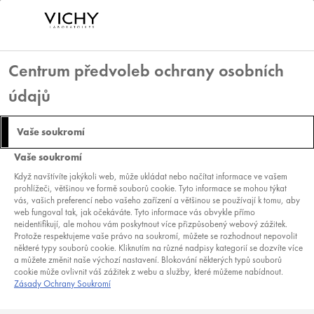
Centrum předvoleb ochrany osobních
údajů
VITAMÍNY NA PLEŤ:
Vaše soukromí
KTERÉ JSOU
Vaše soukromí
NEJDŮLEŽITĚJŠÍ A JAK
Když navštívíte jakýkoli web, může ukládat nebo načítat informace ve vašem
prohlížeči, většinou ve formě souborů cookie. Tyto informace se mohou týkat
DOCÍLIT CO
vás, vašich preferencí nebo vašeho zařízení a většinou se používají k tomu, aby
web fungoval tak, jak očekáváte. Tyto informace vás obvykle přímo
neidentifikují, ale mohou vám poskytnout více přizpůsobený webový zážitek.
NEJLEPŠÍCH
Protože respektujeme vaše právo na soukromí, můžete se rozhodnout nepovolit
některé typy souborů cookie. Kliknutím na různé nadpisy kategorií se dozvíte více
VÝSLEDKŮ?
a můžete změnit naše výchozí nastavení. Blokování některých typů souborů
cookie může ovlivnit váš zážitek z webu a služby, které můžeme nabídnout.
Zásady Ochrany Soukromí