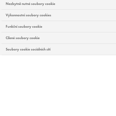
Nezbytně nutné soubory cookie
Výkonnostní soubory cookies
Funkční soubory cookie
Cílené soubory cookie
Soubory cookie sociálních sítí
PROČ POTŘEBUJE VITAMÍNY I
NAŠE PLEŤ?
Vitamíny podporují hlavní funkce pokožky, od
obnovy buněk až po jejich regeneraci a ochranu.