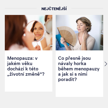
NEJČTENĚJŠÍ
Menopauza: v
Co přesně jsou
jakém věku
návaly horka
dochází k této
během menopauzy
„životní změně“?
a jak si s nimi
poradit?