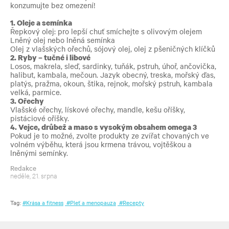
konzumujte
bez
omezení!
1. Oleje a semínka
Řepkový olej: pro lepší chuť smíchejte s olivovým olejem
Lněný olej nebo lněná semínka
Olej z vlašských ořechů, sójový olej, olej z pšeničných klíčků
2. Ryby – tučné i libové
Losos, makrela, sleď, sardinky, tuňák, pstruh, úhoř, ančovička,
halibut, kambala, mečoun.
Jazyk obecný, treska, mořský ďas,
platýs, pražma, okoun, štika, rejnok, mořský pstruh, kambala
velká, parmice.
3. Ořechy
Vlašské ořechy, lískové ořechy, mandle, kešu oříšky,
pistáciové oříšky.
4. Vejce, drůbež a maso s vysokým obsahem omega 3
Pokud je to možné, zvolte produkty ze zvířat chovaných ve
volném výběhu, která jsou krmena trávou, vojtěškou a
lněnými semínky.
Redakce
neděle, 21. srpna
Tag:
#Krása a fitness
#Pleť a menopauza
#Recepty