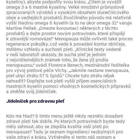
kyseliny), abyste podpořily svou krásu.
„Cílem je vyvážit
omega 3 a 6 mastné kyseliny. Velké množství průmyslově
zpracovaných výrobků s vysokým obsahem slunečnicového
oleje a vedlejších produktů živočišného původu má relativně
vyšší hladinu omega 6 kyselin (a to na úkor omega 3),“ varuje
Martine Pellaë. „Omezte konzumaci některých z těchto
produktů a dejte prostor novým potravinám, které přispějí
k zdravější rovnováze!“
Menopauza může ovlivnit také proces
regenerace pokožky, což vede k povadání kontur obličeje,
mdlému vzhledu a suchosti pleti. „Klinické testy vedené
v naší laboratoři ukázaly, že suchá pleť je jedním
z nejviditelnějších známek toho, že žena již prošla
menopauzou,“ uvádí Florence Benech,
mezinárodní ředitelka
pro vývoj pleťové péče Vichy.
„Jakmile nastane menopauza,
pleť utrpí ztrátu 57 % lipidů.“
Chcete tuto ztrátu nějak
nahradit? Dopřejte své pleti vyšší příjem esenciálních
mastných kyselin pomocí vhodných kosmetických přípravků
a změňte svůj jídelníček.
Jídelníček pro zdravou pleť
Kdo má hlad? S tímto menu ještě nikdy neznělo dosažení
zdravé pleti tak dobře. Po kterých potravinách byste tedy
měly sáhnout, aby se zlepšila kvalita vaší pleti po
menopauze? Tady je seznam ingrediencí nezbytných pro
vaše zdraví a krásu. Vytiskněte si tento náš seznam a