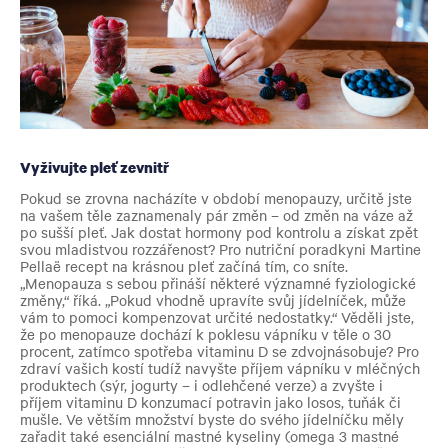
Vyživujte pleť zevnitř
Pokud se zrovna nacházíte v období menopauzy, určitě jste
na vašem těle zaznamenaly pár změn – od změn na váze až
po sušší pleť. Jak dostat hormony pod kontrolu a získat zpět
svou mladistvou rozzářenost? Pro nutriční poradkyni Martine
Pellaë recept na krásnou pleť začíná tím, co sníte.
„Menopauza s sebou přináší některé významné fyziologické
změny,“ říká. „Pokud vhodně upravíte svůj jídelníček, může
vám to pomoci kompenzovat určité nedostatky.“
Věděli jste,
že po menopauze dochází k poklesu vápníku v těle o 30
procent, zatímco spotřeba vitaminu D se zdvojnásobuje? Pro
zdraví vašich kostí tudíž navyšte příjem vápníku v mléčných
produktech (sýr, jogurty – i odlehčené verze) a zvyšte i
příjem vitaminu D konzumací potravin jako losos, tuňák či
mušle. Ve větším množství byste do svého jídelníčku měly
zařadit také esenciální mastné kyseliny (omega 3 mastné