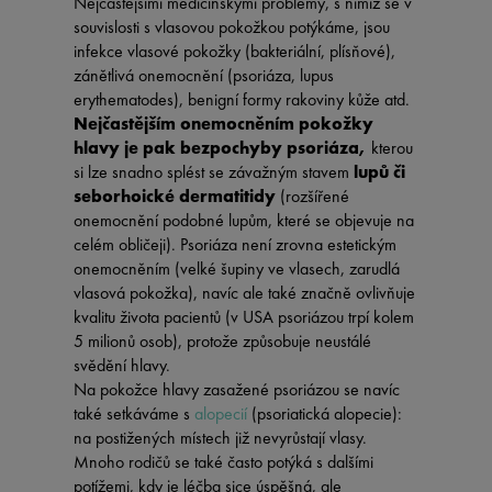
Nejčastějšími medicínskými problémy, s nimiž se v
souvislosti s vlasovou pokožkou potýkáme, jsou
infekce vlasové pokožky (bakteriální, plísňové),
zánětlivá onemocnění (psoriáza, lupus
erythematodes), benigní formy rakoviny kůže atd.
Nejčastějším onemocněním pokožky
hlavy je pak bezpochyby psoriáza,
kterou
si lze snadno splést se závažným stavem
lupů či
seborhoické dermatitidy
(rozšířené
onemocnění podobné lupům, které se objevuje na
celém obličeji). Psoriáza není zrovna estetickým
onemocněním (velké šupiny ve vlasech, zarudlá
vlasová pokožka), navíc ale také značně ovlivňuje
kvalitu života pacientů (v USA psoriázou trpí kolem
5 milionů osob), protože způsobuje neustálé
svědění hlavy.
Na pokožce hlavy zasažené psoriázou se navíc
také setkáváme s
alopecií
(psoriatická alopecie):
na postižených místech již nevyrůstají vlasy.
Mnoho rodičů se také často potýká s dalšími
potížemi, kdy je léčba sice úspěšná, ale