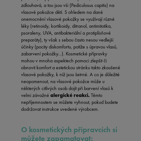
zdlouhavá, a tou jsou vši (Pediculosus capitis) na
vlasové pokožce dětí. S ohledem na dané
onemocnění vlasové pokožky se využívají různé
léky (retinoidy, kortikoidy, ditranol, antimitotika,
psoraleny, UVA, antibakteriální a protiplísňové
preparáty), ty však s sebou často nesou vedlejší
účinky (pocity diskomfortu, potíže s úpravou vlasů,
zabarvení pokožky...). Kosmetické přípravky
mohou v mnoha aspektech pomoci zlepšit či
obnovit komfort a estetickou stránku takto zkoušené
vlasové pokožky, k níž jsou šetrné. A co je důležité
neopomenout, na vlasové pokožce může u
některých citlivých osob dojít při barvení vlasů k
velmi závažné
alergické reakci.
Těmto
nepříjemnostem se můžete vyhnout, pokud budete
dodržovat instrukce uvedené výrobcem.
O kosmetických přípravcích si
můžete zapamatovat: