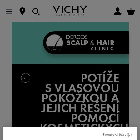
SCALP
&
HAIR
CLINIC
POTÍŽE
S
VLASOVOU
POKOŽKOU A
JEJICH ŘEŠENÍ
POMOCÍ
KOSMETICKÝCH
VÝROBKŮ
Pokračovat bez přijetí