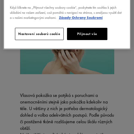
Když kliknete na „Přijmout všechny soubory cookie“, poskytnete tím souhlas k jejich
ukládání na vašem zařízení, což pomáhá s navigací na stránce, s analýzou využití dat
a s našimi marketingovými snahami.
Zásady Ochrany Soukromí
Nastavení souborů cookie
Přijmout vše
Vlasová pokožka se potýká s poruchami a
onemocněními stejně jako pokožka kdekoliv na
těle. U většiny z nich je potřeba dermatologický
dohled a volba adekvátních postupů. Podle původu
či postižené tkáně rozlišujeme celou škálu různých
obtíží.