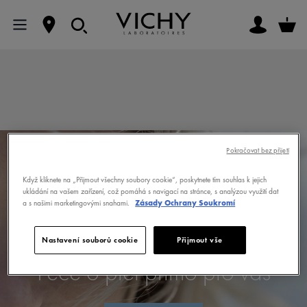
Pokračovat bez přijetí
Když kliknete na „Přijmout všechny soubory cookie“, poskytnete tím souhlas k jejich
MOJE VICHY
ukládání na vašem zařízení, což pomáhá s navigací na stránce, s analýzou využití dat
a s našimi marketingovými snahami.
Zásady Ochrany Soukromí
Nastavení souborů cookie
Přijmout vše
Péče o pleť přímo pro vás