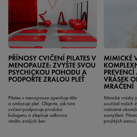
PŘÍNOSY CVIČENÍ PILATES V
MIMICKÉ 
MENOPAUZE: ZVYŠTE SVOU
KOMPLEXN
PSYCHICKOU POHODU A
PREVENCÍ 
PODPOŘTE ZRALOU PLEŤ
VRÁSEK O
MRAČENÍ
Pilates v menopauze zpevňuje tělo
Mimické vrásky j
a omlazuje pleť. Objevte, jak toto
součástí našich ž
cvičení podporuje produkci
radostné okamžik
kolagenu a zlepšuje celkovou
zamyšlení. Přest
vitalitu zralých žen.
prožitých emocí
nést i známky stá
existují účinné st