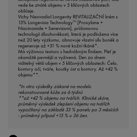
vede ke ztrátě objemu v 5 klíčových oblastech
obličeje.
Vichy Neovadiol Longevity REVITALIZAČNÍ krém s
13% Longevisia Technology
[Proxylane +
TM
Niacinamide + Senevisium], průlomovou
technologií dlouhověkosti, která je podložena více
než 20 lety výzkumu, obnovuje vlastní sílu buněk a
regeneruje až +31 % nové kožní tkáně*.
Má výživnou texturu s hedvábným finišem. Pleť je
okamžitě pevnější a vyživená. Den za dnem
viditelný větší objem v 5 klíčových oblastech: Čelo,
kontury očí, tváře, koutky úst a kontury. Až +42 %
objemu**.
*In vitro výsledky získané na modelu
rekonstruované kůže za 6 týdnů
**až +42 % objemu na tvářích. Klinické skóre,
průměrný výsledek zlepšení objemu na tvářích
vypočítaný na základě 33 % panelu po 3 měsících
- průměrný případ +15 % u 36 žen.