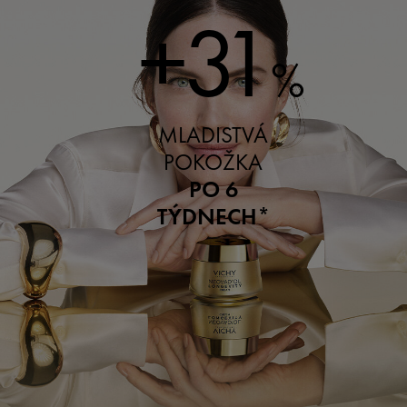
+31
%
MLADISTVÁ
POKOŽKA
PO 6
TÝDNECH*