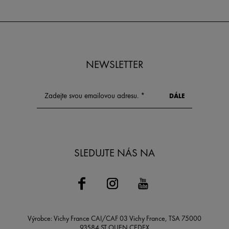
vznik zmírnit a ji
korigovat. V to
průvodci se zamě
vrásek od smíchu
vrásek z mračení
představíme vám
pro udržení mla
NEWSLETTER
pleti.
SLEDUJTE NÁS NA
Výrobce: Vichy France CAI/CAF 03 Vichy France, TSA 75000
93584 ST OUEN CEDEX