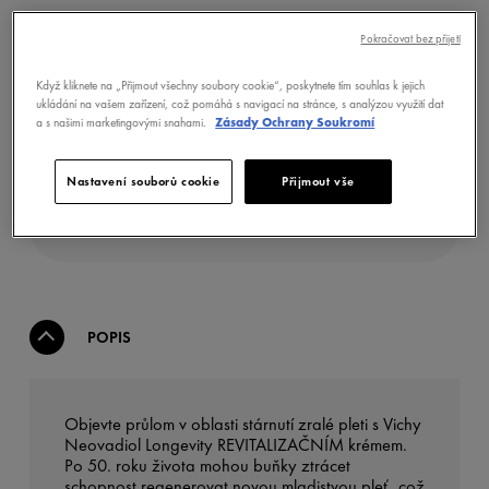
Pokračovat bez přijetí
Když kliknete na „Přijmout všechny soubory cookie“, poskytnete tím souhlas k jejich
ukládání na vašem zařízení, což pomáhá s navigací na stránce, s analýzou využití dat
a s našimi marketingovými snahami.
Zásady Ochrany Soukromí
KOUPIT NYNÍ
Nastavení souborů cookie
Přijmout vše
NAJÍT LÉKÁRNU
POPIS
Objevte průlom v oblasti stárnutí zralé pleti s Vichy
Neovadiol Longevity REVITALIZAČNÍM krémem.
Po 50. roku života mohou buňky ztrácet
schopnost regenerovat novou mladistvou pleť, což