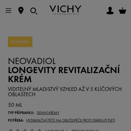
NOVINKA
NEOVADIOL
LONGEVITY REVITALIZAČNÍ
KRÉM
VIDITELNÝ MLADISTVÝ VZHLED AŽ V 5 KLÍČOVÝCH
OBLASTECH
50 ML
TYP PŘÍPRAVKU:
DENNÍ KRÉMY
POTŘEBA:
HYDRATAČNÍ PÉČE NA OBLIČEJ
PÉČE PROTI STÁRNUTÍ PLETI