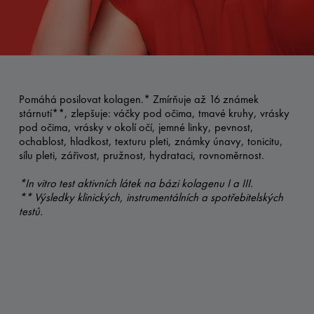
Pomáhá posilovat kolagen.* Zmírňuje až 16 známek
stárnutí**, zlepšuje: váčky pod očima, tmavé kruhy, vrásky
pod očima, vrásky v okolí očí, jemné linky, pevnost,
ochablost, hladkost, texturu pleti, známky únavy, tonicitu,
sílu pleti, zářivost, pružnost, hydrataci, rovnoměrnost.
*In vitro test aktivních látek na bázi kolagenu I a III.
** Výsledky klinických, instrumentálních a spotřebitelských
testů.