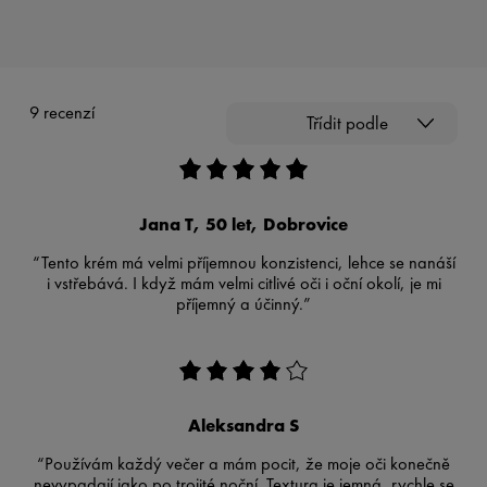
9 recenzí
Třídit podle
Jana T, 50 let, Dobrovice
“Tento krém má velmi příjemnou konzistenci, lehce se nanáší
i vstřebává. I když mám velmi citlivé oči i oční okolí, je mi
příjemný a účinný.”
Aleksandra S
“Používám každý večer a mám pocit, že moje oči konečně
nevypadají jako po trojité noční. Textura je jemná, rychle se