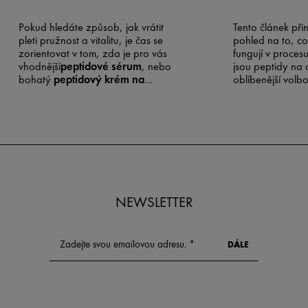
Pokud hledáte způsob, jak vrátit
Tento článek při
pleti pružnost a vitalitu, je čas se
pohled na to, co
zorientovat v tom, zda je pro vás
fungují v procesu
vhodnější
peptidové sérum
, nebo
jsou peptidy na o
bohatý
peptidový krém na
oblíbenější volb
obličej
.
péči o pleť.
NEWSLETTER