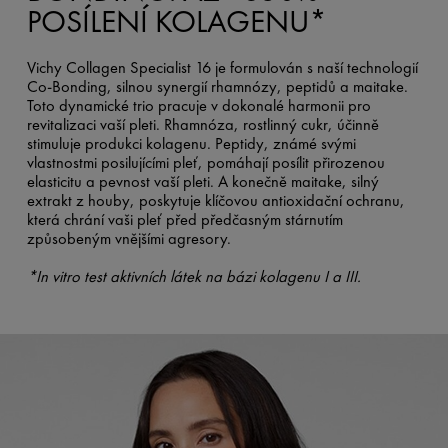
POSÍLENÍ KOLAGENU*
Vichy Collagen Specialist 16 je formulován s naší technologií
Co-Bonding, silnou synergií rhamnózy, peptidů a maitake.
Toto dynamické trio pracuje v dokonalé harmonii pro
revitalizaci vaší pleti. Rhamnóza, rostlinný cukr, účinně
stimuluje produkci kolagenu. Peptidy, známé svými
vlastnostmi posilujícími pleť, pomáhají posílit přirozenou
elasticitu a pevnost vaší pleti. A konečně maitake, silný
extrakt z houby, poskytuje klíčovou antioxidační ochranu,
která chrání vaši pleť před předčasným stárnutím
způsobeným vnějšími agresory.
*In vitro test aktivních látek na bázi kolagenu I a III.