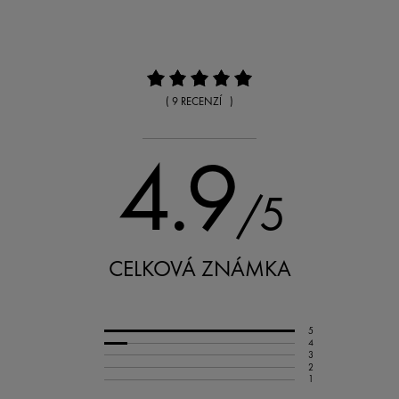
( 9 RECENZÍ )
4.9
/5
CELKOVÁ ZNÁMKA
5
4
3
2
1