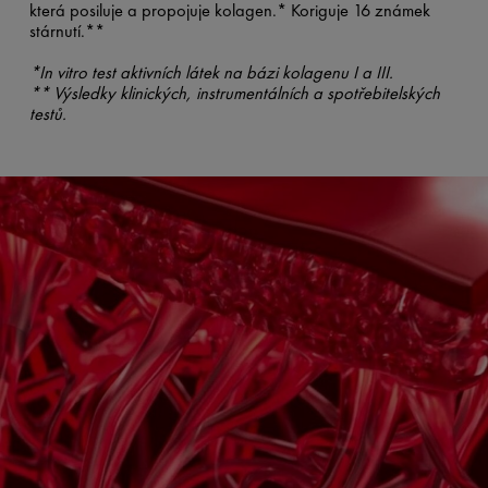
která posiluje a propojuje kolagen.* Koriguje 16 známek
stárnutí.**
*In vitro test aktivních látek na bázi kolagenu I a III.
** Výsledky klinických, instrumentálních a spotřebitelských
testů.