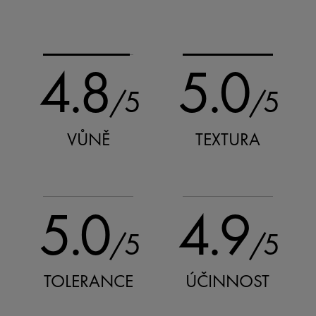
4.8
5.0
/5
/5
VŮNĚ
TEXTURA
5.0
4.9
/5
/5
TOLERANCE
ÚČINNOST