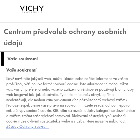
Centrum předvoleb ochrany osobních
údajů
PÉČE O PLEŤ PO
Vaše soukromí
CVIČENÍ: JAK UDRŽET
Vaše soukromí
POKOŽKU
Když navštívíte jakýkoli web, může ukládat nebo načítat informace ve vašem
prohlížeči, většinou ve formě souborů cookie. Tyto informace se mohou týkat
HYDRATOVANOU
vás, vašich preferencí nebo vašeho zařízení a většinou se používají k tomu, aby
web fungoval tak, jak očekáváte. Tyto informace vás obvykle přímo
neidentifikují, ale mohou vám poskytnout více přizpůsobený webový zážitek.
Protože respektujeme vaše právo na soukromí, můžete se rozhodnout nepovolit
některé typy souborů cookie. Kliknutím na různé nadpisy kategorií se dozvíte více
a můžete změnit naše výchozí nastavení. Blokování některých typů souborů
cookie může ovlivnit váš zážitek z webu a služby, které můžeme nabídnout.
Zásady Ochrany Soukromí
Fyzická aktivita přináší pozoruhodné výhody pro
celkové zdraví, zároveň však představuje jedinečnou