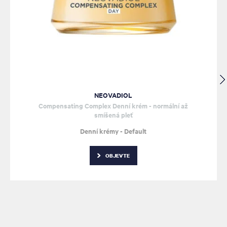
NEOVADIOL
Compensating Complex Denní krém - normální až
smíšená pleť
Denní krémy - Default
OBJEVTE