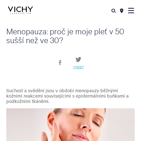
Menopauza: proč je moje pleť v 50
sušší než ve 30?
TWEET
Suchost a svědění jsou v období menopauzy běžnými
kožními reakcemi souvisejícími s epidermálními buňkami a
podkožními tkáněmi.