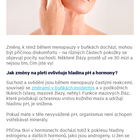
Změny, k nimž během menopauzy v buňkách dochází, mohou
být příčinou diskomfortu – na různých částech pokožky se
objevují pocity suchosti. Některé žlázy prostě už ve 30 mizí a
nejsou tím, čím jste vy!
Jak změny na pleti ovlivňuje hladina pH a hormony?
Suchost a svědění jsou během menopauzy častými reakcemi,
souvisejí se
změnami v buňkách epidermis
a v podkožních
tkáních (vlasy, mazové žlázy, nehty). Funkce mazových žláz,
které produkují ochrannou vrstvu kožního mazu a udržují
hladinu pH, je snížena.
Pokud máte v těle nevyvážené pH, organismus není schopen
vstřebávat minerály.
Příčina tkví v hormonech: dochází totiž k poklesu hladiny
estrogenu a dalších hormonů, jako jsou androgeny. U žen se