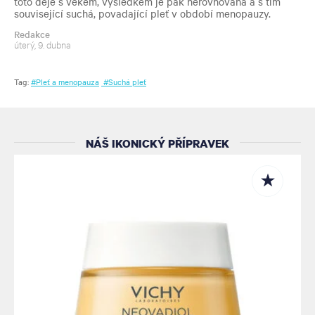
toto děje s věkem, výsledkem je pak nerovnováha a s tím
související suchá, povadající pleť v období menopauzy.
Redakce
úterý, 9. dubna
Tag:
#Pleť a menopauza
#Suchá pleť
NÁŠ IKONICKÝ PŘÍPRAVEK