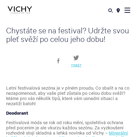
Chystáte se na festival? Udržte svou
pleť svěží po celou jeho dobu!
TWEET
Letní festivalová sezóna je v plném proudu. Co sbalit a na co
nezapomenout, aby vaše pleť zůstala po celou dobu svěží?
Máme pro vás několik tipů, které vám usnadní situaci a
nezatíží batoh!
Deodorant
Festivalová móda se rok od roku mění, spolehlivá ochrana
před pocením je ale vkurzu každou sezónu. Za vyzkoušení
rozhodně stojí skladná a lehká novinka od Vichy –
Minerální