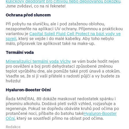
kuličkový deodorant pro citlivou nebo depilovanou pokožku
.
Jsme zvědaví, co na ni řeknete!
Ochrana před sluncem
Při pobytu na sluníčku, ale i pod zataženou oblohou,
nezapomeňte na aplikaci UV ochrany. Příjemnou a praktickou
variantou je
Capital Soleil Fluid Cell Protect na bázi vody ve
spreji
, který se vejde i do malé kabelky. Aby toho nebylo
málo, přípravek lze aplikovat také na make-up.
Termální voda
Mineralizující termální voda Vichy
se vám bude hodit nejen
pro osvěžení a boj proti dehydrataci způsobené změnou
teplot vprůběhu dne, ale pomůže také proti únavě a otokům.
Vsaďte se, že si ji vaši přátelé s radostí půjčí a vy budete za
hvězdu!
Hyaluron-Booster Oční
Řada MINÉRAL 89 dokáže maskovat nedostatek spánku i
přesmíru alkoholu. Dodává pleti svěží vzhled, rozjasňuje a
regeneruje. Pokud se dopředu obáváte kruhů pod očima po
protančené noci, přibalte do batohu také
Hyaluron-Booster
Oční
, který se soustředí přímo na oblast pod očima.
Redakce