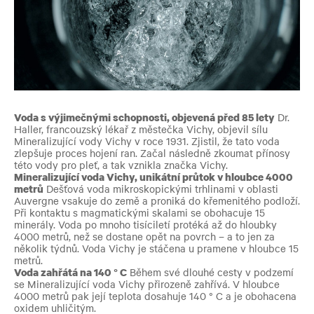
Voda s výjimečnými schopnosti, objevená před 85 lety
Dr.
Haller, francouzský lékař z městečka Vichy, objevil sílu
Mineralizující vody Vichy v roce 1931. Zjistil, že tato voda
zlepšuje proces hojení ran. Začal následně zkoumat přínosy
této vody pro pleť, a tak vznikla značka Vichy.
Mineralizující voda Vichy, unikátní průtok v hloubce 4000
metrů
Dešťová voda mikroskopickými trhlinami v oblasti
Auvergne vsakuje do země a proniká do křemenitého podloží.
Při kontaktu s magmatickými skalami se obohacuje 15
minerály. Voda po mnoho tisíciletí protéká až do hloubky
4000 metrů, než se dostane opět na povrch – a to jen za
několik týdnů. Voda Vichy je stáčena u pramene v hloubce 15
metrů.
Voda zahřátá na 140 ° C
Během své dlouhé cesty v podzemí
se Mineralizující voda Vichy přirozeně zahřívá. V hloubce
4000 metrů pak její teplota dosahuje 140 ° C a je obohacena
oxidem uhličitým.