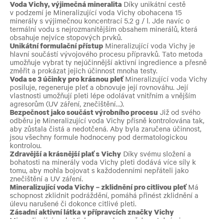
Voda Vichy, výjimečná mineralita
Díky unikátní cestě
v podzemí je Mineralizující voda Vichy obohacena 15
minerály s výjimečnou koncentrací 5.2 g / l. Jde navíc o
termální vodu s nejrozmanitějším obsahem minerálů, která
obsahuje nejvíce stopových prvků.
Unikátní formulační přístup
Mineralizující voda Vichy je
hlavní součástí vývojového procesu přípravků. Tato metoda
umožňuje vybrat ty nejúčinnější aktivní ingredience a přesně
změřit a prokázat jejich účinnost mnoha testy.
Voda se 3 účinky pro krásnou pleť
Mineralizující voda Vichy
posiluje, regeneruje pleť a obnovuje její rovnováhu. Její
vlastnosti umožňují pleti lépe odolávat vnitřním a vnějším
agresorům (UV záření, znečištění…).
Bezpečnost jako součást výrobního procesu
Již od svého
odběru je Mineralizující voda Vichy přísně kontrolována tak,
aby zůstala čistá a nedotčená. Aby byla zaručena účinnost,
jsou všechny formule hodnoceny pod dermatologickou
kontrolou.
Zdravější a krásnější plať s Vichy
Díky svému složení a
bohatosti na minerály voda Vichy pleti dodává více síly k
tomu, aby mohla bojovat s každodenními nepřáteli jako
znečištění a UV záření.
Mineralizující voda Vichy – zklidnění pro citlivou pleť
Má
schopnost zklidnit podráždění, pomáhá přinést zklidnění a
úlevu narušené či dokonce citlivé pleti.
Zásadní aktivní látka v přípravcích značky Vichy