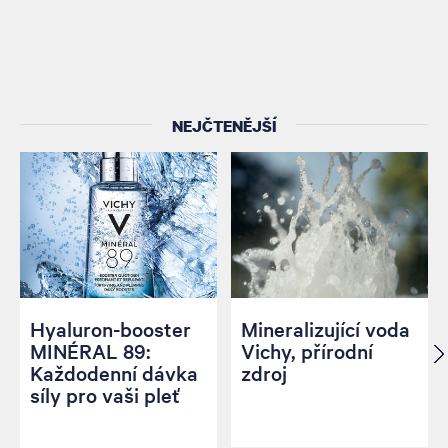
NEJČTENĚJŠÍ
Hyaluron-booster
Mineralizující voda
MINÉRAL 89:
Vichy, přírodní
Každodenní dávka
zdroj
síly pro vaši pleť