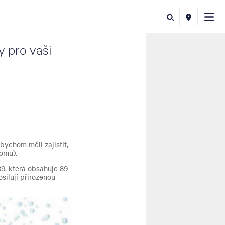
 pro vaši
bychom měli zajistit,
omu).
89, která obsahuje 89
silují přirozenou