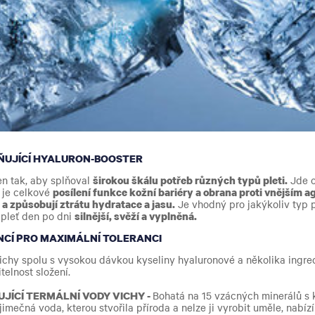
LŇUJÍCÍ HYALURON-BOOSTER
en tak, aby splňoval
širokou škálu potřeb různých typů pleti.
Jde o
m je celkové
posílení funkce kožní bariéry a obrana proti vnějším a
i a způsobují ztrátu hydratace a jasu.
Je vhodný pro jakýkoliv typ pl
 pleť den po dni
silnější, svěží a vyplněná.
ENCÍ PRO MAXIMÁLNÍ TOLERANCI
Vichy spolu s vysokou dávkou kyseliny hyaluronové a několika ingr
itelnost složení.
UJÍCÍ TERMÁLNÍ VODY VICHY -
Bohatá na 15 vzácných minerálů s 
jimečná voda, kterou stvořila příroda a nelze ji vyrobit uměle, nabízí