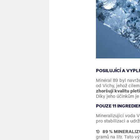
POSILUJÍCÍ A VYP
Minéral 89 byl navrž
od Vichy, jehož cíle
zhoršují kvalitu plet
Díky jeho účinkům je
POUZE 11 INGREDI
Mineralizující voda 
pro stabilizaci a udrž
1) 89 % MINERALIZ
gramů na litr. Tato vý