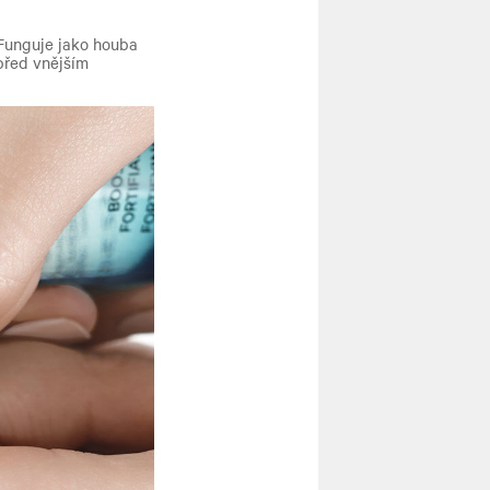
 Funguje jako houba
 před vnějším