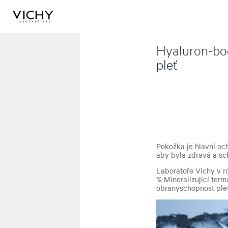
Hyaluron-boo
pleť
Pokožka je hlavní oc
aby byla zdravá a sc
Laboratoře Vichy v r
% Mineralizující term
obranyschopnost plet