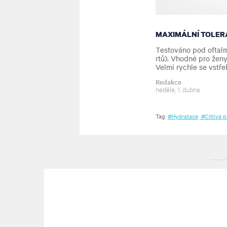
MAXIMÁLNÍ TOLER
Testováno pod oftalm
rtů). Vhodné pro ženy
Velmi rychle se vstře
Redakce
neděle, 1. dubna
Tag:
#Hydratace
#Citlivá p