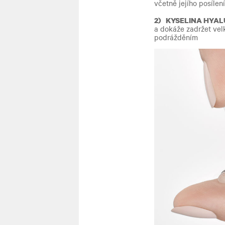
včetně jejího posílen
2) KYSELINA HYAL
a dokáže zadržet velk
podrážděním