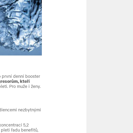
 první denní booster
gresorům, kteří
eti. Pro muže i ženy.
ediencemi nezbytnými
koncentrací 5,2
 pleti řadu benefitů,