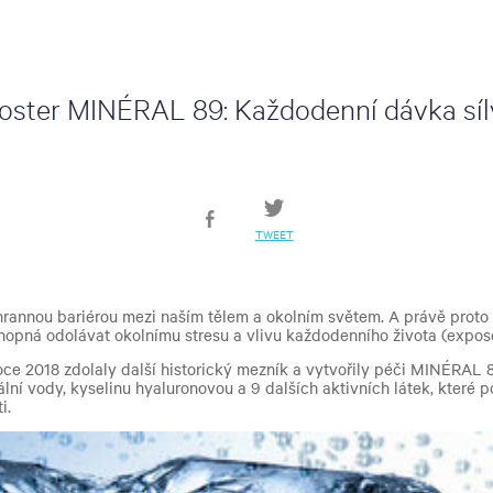
ster MINÉRAL 89: Každodenní dávka síly
TWEET
hrannou bariérou mezi naším tělem a okolním světem. A právě proto 
hopná odolávat okolnímu stresu a vlivu každodenního života (expos
oce 2018 zdolaly další historický mezník a vytvořily péči MINÉRAL 
ální vody, kyselinu hyaluronovou a 9 dalších aktivních látek, které po
i.