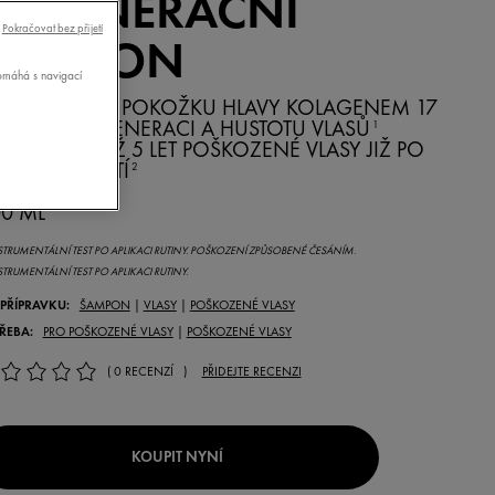
REGENERAČNÍ
Pokračovat bez přijetí
ŠAMPON
pomáhá s navigací
YPLŇTE SVOU POKOŽKU HLAVY KOLAGENEM 17
O VĚTŠÍ REGENERACI A HUSTOTU VLASŮ
1
VITALIZUJE AŽ 5 LET POŠKOZENÉ VLASY JIŽ PO
VNÍM POUŽITÍ
2
0 ML
STRUMENTÁLNÍ TEST PO APLIKACI RUTINY. POŠKOZENÍ ZPŮSOBENÉ ČESÁNÍM.
STRUMENTÁLNÍ TEST PO APLIKACI RUTINY.
 PŘÍPRAVKU:
ŠAMPON
|
VLASY
|
POŠKOZENÉ VLASY
ŘEBA:
PRO POŠKOZENÉ VLASY
|
POŠKOZENÉ VLASY
( 0 RECENZÍ )
PŘIDEJTE RECENZI
KOUPIT NYNÍ