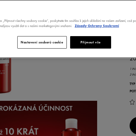
na „Přijmout všechny soubory cookie“, poskytnete tím souhlas k jejich ukládání na vašem zařízení, což 
analýzou využití dat a s našimi marketingovými snahami.
Zásady Ochrany Soukromí
V
PR
RE
Nastavení souborů cookie
Přijmout vše
PR
20
1 IN
2 IN
TYP
POT