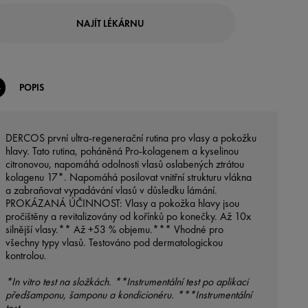
NAJÍT LÉKÁRNU
POPIS
DERCOS první ultra-regenerační rutina pro vlasy a pokožku
hlavy. Tato rutina, poháněná Pro-kolagenem a kyselinou
citronovou, napomáhá odolnosti vlasů oslabených ztrátou
kolagenu 17*. Napomáhá posilovat vnitřní strukturu vlákna
a zabraňovat vypadávání vlasů v důsledku lámání.
PROKÁZANÁ ÚČINNOST: Vlasy a pokožka hlavy jsou
pročištěny a revitalizovány od kořínků po konečky. Až 10x
silnější vlasy.** Až +53 % objemu.*** Vhodné pro
všechny typy vlasů. Testováno pod dermatologickou
kontrolou.
*In vitro test na složkách. **Instrumentální test po aplikaci
předšamponu, šamponu a kondicionéru. ***Instrumentální
test.