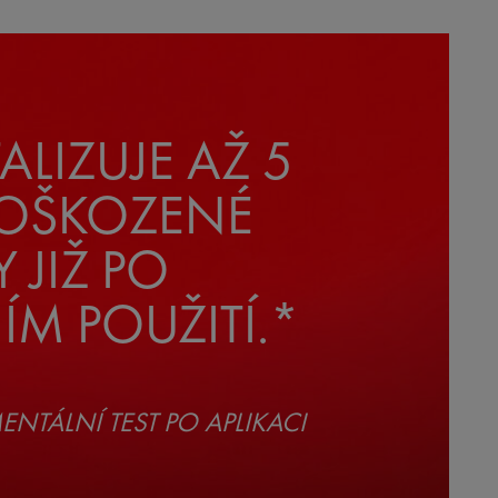
TALIZUJE AŽ 5
POŠKOZENÉ
Y JIŽ PO
ÍM POUŽITÍ.*
NTÁLNÍ TEST PO APLIKACI