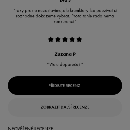
Eva J
“roky proste nezastavime,ale kremktery lze pouzivat si
rozhodne dokazeme vybrat. Proto tahle rada nema
konkurenci ”
Zuzana P
“Vřele doporučuji ”
PŘIDEJTE RECENZI
ZOBRAZIT DALŠÍ RECENZE
NEOVĚŘENÉ RECENZE