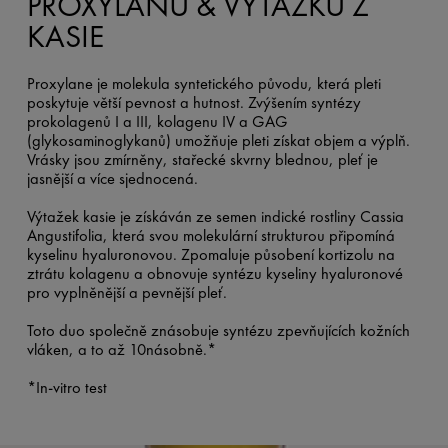
PROXYLANU & VÝTAŽKU Z
KASIE
Proxylane je molekula syntetického původu, která pleti
poskytuje větší pevnost a hutnost. Zvýšením syntézy
prokolagenů I a III, kolagenu IV a GAG
(glykosaminoglykanů) umožňuje pleti získat objem a výplň.
Vrásky jsou zmírněny, stařecké skvrny blednou, pleť je
jasnější a více sjednocená.
Výtažek kasie je získáván ze semen indické rostliny Cassia
Angustifolia, která svou molekulární strukturou připomíná
kyselinu hyaluronovou. Zpomaluje působení kortizolu na
ztrátu kolagenu a obnovuje syntézu kyseliny hyaluronové
pro vyplněnější a pevnější pleť.
Toto duo společně znásobuje syntézu zpevňujících kožních
vláken, a to až 10násobně.*​ ​
*In-vitro test