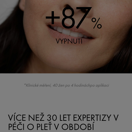
+87
%
VYPNUTÍ
*Klinické měření, 40 žen po 4 hodináchpo aplikaci
VÍCE NEŽ 30 LET EXPERTIZY V
PÉČI O PLEŤ V OBDOBÍ