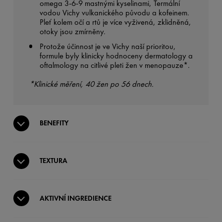
omega 3-6-9 mastnými kyselinami, Termální
vodou Vichy vulkanického původu a kofeinem.
Pleť kolem očí a rtů je více vyživená, zklidněná,
otoky jsou zmírněny.
Protože účinnost je ve Vichy naší prioritou,
formule byly klinicky hodnoceny dermatology a
oftalmology na citlivé pleti žen v menopauze*.
*Klinické měření, 40 žen po 56 dnech.
BENEFITY
TEXTURA
AKTIVNÍ INGREDIENCE