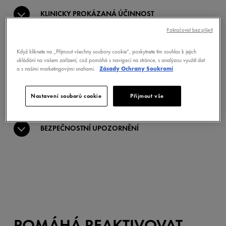
KLINICKY PROKÁZANÁ ÚČINNOST
Pokračovat bez přijetí
POUŽITÍ
Když kliknete na „Přijmout všechny soubory cookie“, poskytnete tím souhlas k jejich
ukládání na vašem zařízení, což pomáhá s navigací na stránce, s analýzou využití dat
a s našimi marketingovými snahami.
Zásady Ochrany Soukromí
SLOŽENÍ
Nastavení souborů cookie
Přijmout vše
BEZPEČNOSTNÍ UPOZORNĚNÍ
POMÁHÁ REAKTIVOVAT