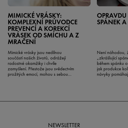
MIMICKÉ VRÁSKY:
OPRAVDU 
KOMPLEXNÍ PRŮVODCE
SPÁNEK A
PREVENCÍ A KOREKCÍ
VRÁSEK OD SMÍCHU A Z
MRAČENÍ
Mimické vrásky jsou nedílnou
Není náhodou, ž
součástí našich životů, odrážejí
„zkrášlující spán
radostné okamžiky i chvíle
během spánku obn
zamyšlení. Přestože jsou svědectvím
jak produkce ko
prožitých emocí, mohou s sebou
návyky pomáhají 
nést i známky stárnutí pleti. Naštěstí
existují účinné strategie, jak jejich
vznik zmírnit a již existující projevy
korigovat. V tomto komplexním
průvodci se zaměříme na specifika
vrásek od smíchu kolem úst a
vrásek z mračení a na čele, a
představíme vám nejlepší postupy
pro udržení mladistvého vzhledu
NEWSLETTER