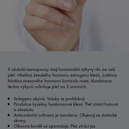
V období menopauzy mají hormonální výkyvy vliv na vaši
pleť. Hladina ženského hormonu estrogenu klesá, zatímco
hladina stresového hormonu kortizolu roste. Kombinace
těchto výkyvů ovlivňuje pleť na 5 úrovních:
Kolagenu ubývá. Vrásky se prohlubují.
Produkce kyseliny hyaluronové klesá. Pleť ztrácí hutnost
a elasticitu.
Antioxidační ochrana je narušena. Objevují se stařecké
skvrny.
Obnova buněk se zpomaluje. Pleť ztrácí jas.