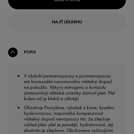
NAJÍT LÉKÁRNU
POPIS
V období perimenopauzy a postmenopauzy
má hormonální nerovnováha viditelný dopad
na pokožku. Výkyvy estrogenu a kortizolu
zintenzivňují viditelné známky stárnutí pleti. Pleť
kolem očí je křehčí a citlivější.
Obsahuje Proxylane, výtažek z kasie, kyselinu
hyaluronovou; napomáhá kompenzovat
viditelný dopad menopauzy tím, že zlepšuje
vzhled pleti: pleť je pevnější, hydratovaná, její
elasticita je zlepšena. Obohaceno vyživujícími