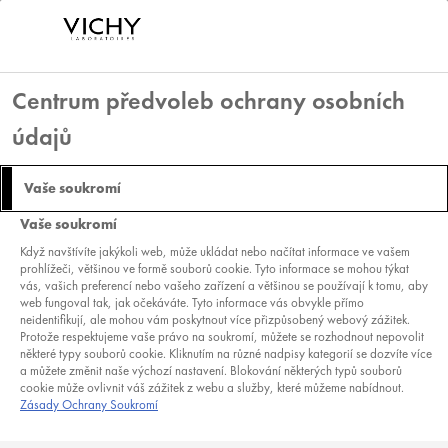
Centrum předvoleb ochrany osobních
údajů
NOVINKA
Vaše soukromí
NEOVADIOL
Vaše soukromí
LONGEVITY REVITALIZAČNÍ
Když navštívíte jakýkoli web, může ukládat nebo načítat informace ve vašem
KRÉM NÁHRADNÍ NÁPLŇ
prohlížeči, většinou ve formě souborů cookie. Tyto informace se mohou týkat
vás, vašich preferencí nebo vašeho zařízení a většinou se používají k tomu, aby
VIDITELNÝ MLADISTVÝ VZHLED AŽ V 5 KLÍČOVÝCH
web fungoval tak, jak očekáváte. Tyto informace vás obvykle přímo
OBLASTECH
neidentifikují, ale mohou vám poskytnout více přizpůsobený webový zážitek.
Protože respektujeme vaše právo na soukromí, můžete se rozhodnout nepovolit
některé typy souborů cookie. Kliknutím na různé nadpisy kategorií se dozvíte více
50 ML
a můžete změnit naše výchozí nastavení. Blokování některých typů souborů
TYP PŘÍPRAVKU:
DENNÍ KRÉMY
|
NÁHRADNÍ NÁPLNĚ
cookie může ovlivnit váš zážitek z webu a služby, které můžeme nabídnout.
Zásady Ochrany Soukromí
POTŘEBA:
HYDRATAČNÍ PÉČE NA OBLIČEJ
PÉČE PROTI STÁRNUTÍ PLETI