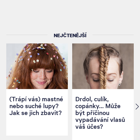
NEJČTENĚJŠÍ
(Trápí vás) mastné
Drdol, culík,
nebo suché lupy?
copánky… Může
Jak se jich zbavit?
být příčinou
vypadávání vlasů
váš účes?