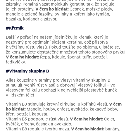
zázraky. Pomáhá vázat molekuly keratinu tak, že spojuje
jejich proteiny.
V čem ho hledat:
Česnek, mořské plody,
mandle a zelené fazolky, bylinky a koření jako tymián,
bazalka, koriandr a zázvor.
#Křemík
Další v pořadí na našem jídelníčku je křemík, který je
nezbytný pro optimální složení keratinu, což přispívá
k většímu růstu vlasů. Pokud toužíte po objemu, ujistěte se,
že konzumujete dostatečné množství tohoto stopového prvku!
V čem ho hledat:
Řepa, kdoule, špenát, tuřín, petržel,
ředkvičky.
#Vitaminy skupiny B
Alias kouzelné vitaminy pro vlasy! Vitaminy skupiny B
stimulují rychlý růst vlasů a obnovují vlasový folikul – ve
vlasovém folikulu dochází k nejrychlejší přestavbě buněk
v lidském těle!
Vitamin B3 stimuluje krevní cirkulaci u kořínků vlasů.
V čem
ho hledat:
Mandle, houby, chřest, avokádo, kakaové boby,
křen, petržel, kapusta.
Vitamin B5 podporuje růst vlasů.
V čem ho hledat:
Celer,
květák, ořechy, česnek a avokádo.
Vitamin B8 reguluje tvorbu mazu.
V čem ho hledat:
banány,