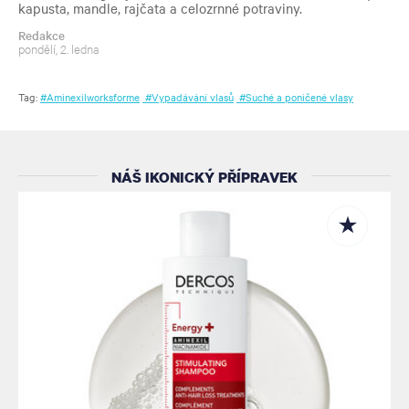
kapusta, mandle, rajčata a celozrnné potraviny.
Redakce
pondělí, 2. ledna
Tag:
#Aminexilworksforme
#Vypadávání vlasů
#Suché a poničené vlasy
NÁŠ IKONICKÝ PŘÍPRAVEK