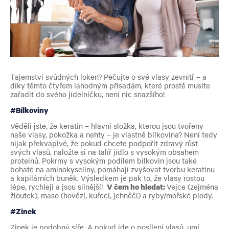
Tajemství svůdných loken? Pečujte o své vlasy zevnitř – a
díky těmto čtyřem lahodným přísadám, které prostě musíte
zařadit do svého jídelníčku, není nic snazšího!
#Bílkoviny
Věděli jste, že keratin – hlavní složka, kterou jsou tvořeny
naše vlasy, pokožka a nehty – je vlastně bílkovina? Není tedy
nijak překvapivé, že pokud chcete podpořit zdravý růst
svých vlasů, naložte si na talíř jídlo s vysokým obsahem
proteinů. Pokrmy s vysokým podílem bílkovin jsou také
bohaté na aminokyseliny, pomáhají zvyšovat tvorbu keratinu
a kapilárních buněk. Výsledkem je pak to, že vlasy rostou
lépe, rychleji a jsou silnější!
V čem ho hledat:
Vejce (zejména
žloutek), maso (hovězí, kuřecí, jehněčí) a ryby/mořské plody.
#Zinek
Zinek je podobný síře. A pokud jde o posílení vlasů, umí