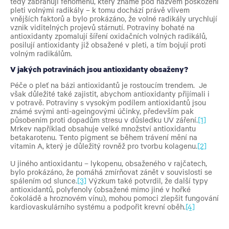
tedy zabraňují fenoménu, který známe pod názvem poškození
pleti volnými radikály – k tomu dochází právě vlivem
vnějších faktorů a bylo prokázáno, že volné radikály urychlují
vznik viditelných projevů stárnutí. Potraviny bohaté na
antioxidanty zpomalují šíření oxidačních volných radikálů,
posilují antioxidanty již obsažené v pleti, a tím bojují proti
volným radikálům.
V jakých potravinách jsou antioxidanty obsaženy?
Péče o pleť na bázi antioxidantů je rostoucím trendem. Je
však důležité také zajistit, abychom antioxidanty přijímali i
v potravě. Potraviny s vysokým podílem antioxidantů jsou
známé svými anti-ageingovými účinky, především pak
působením proti dopadům stresu v důsledku UV záření.
[1]
Mrkev například obsahuje velké množství antioxidantu
betakarotenu. Tento pigment se během trávení mění na
vitamin A, který je důležitý rovněž pro tvorbu kolagenu.
[2]
U jiného antioxidantu – lykopenu, obsaženého v rajčatech,
bylo prokázáno, že pomáhá zmírňovat zánět v souvislosti se
spálením od slunce.
[3]
Výzkum také potvrdil, že další typy
antioxidantů, polyfenoly (obsažené mimo jiné v hořké
čokoládě a hroznovém vínu), mohou pomoci zlepšit fungování
kardiovaskulárního systému a podpořit krevní oběh.
[4]