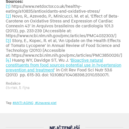
Sources:
[1]
https://www.netdoctor.co.uk/healthy-
eating/a10835/antioxidants-and-oxidative-stress/
[2]
Novo, R., Azevedo, P., Minicucci, M. et al, ‘Effect of Beta-
Carotene on Oxidative Stress and Expression of Cardiac
Connexin 43’ in Arquivos brasileiros de cardiologia 101.3
(2013), pp. 233-239 [Accessible at:
https://www.ncbi.nlm.nih.gov/pmc/articles/PMC4032303/]
[3]
Story, E., Kopec, R. et al, ‘An Update on the Health Effects
of Tomato Lycopene’ in Annual Review of Food Science and
Technology (2010) [Accessible
at: https://www.ncbi.nlm.nih.gov/pmc/articles/PMC3850026/]
[4]
Huang WY, Davidge ST, Wu J. ‘
Bioactive natural
constituents from food sources-potential use in hypertension
prevention and treatment
’ in Crit Rev Food Sci Nutr 53.6
(2013) pp. 615-30. doi: 10.1080/10408398.2010.550071.
Redakce
čtvrtek, 5. října
Tag:
#ANTI-AGING
#Unavená pleť
NEJČTENĚJŠÍ