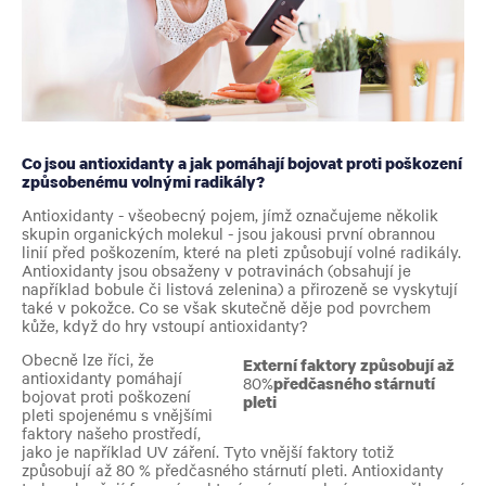
Co jsou antioxidanty a jak pomáhají bojovat proti poškození
způsobenému volnými radikály?
Antioxidanty - všeobecný pojem, jímž označujeme několik
skupin organických molekul - jsou jakousi první obrannou
linií před poškozením, které na pleti způsobují volné radikály.
Antioxidanty jsou obsaženy v potravinách (obsahují je
například bobule či listová zelenina) a přirozeně se vyskytují
také v pokožce. Co se však skutečně děje pod povrchem
kůže, když do hry vstoupí antioxidanty?
Obecně lze říci, že
Externí faktory způsobují až
antioxidanty pomáhají
80%
předčasného stárnutí
bojovat proti poškození
pleti
pleti spojenému s vnějšími
faktory našeho prostředí,
jako je například UV záření. Tyto vnější faktory totiž
způsobují až 80 % předčasného stárnutí pleti. Antioxidanty