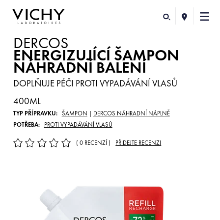
DERCOS
ENERGIZUJÍCÍ ŠAMPON
NÁHRADNÍ BALENÍ
DOPLŇUJE PÉČI PROTI VYPADÁVÁNÍ VLASŮ
400ML
TYP PŘÍPRAVKU:
ŠAMPON
|
DERCOS NÁHRADNÍ NÁPLNĚ
POTŘEBA:
PROTI VYPADÁVÁNÍ VLASŮ
( 0 RECENZÍ )
PŘIDEJTE RECENZI