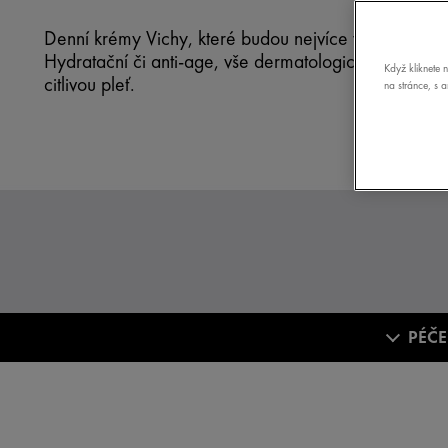
Denní krémy Vichy, které budou nejvíce vyhovovat po
Hydratační či anti-age, vše dermatologicky testovan
Když kliknete 
citlivou pleť.
na stránce, s 
PÉČE