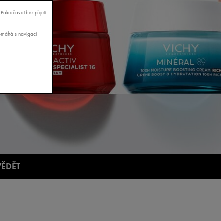
Pokračovat bez přijetí
pomáhá s navigací
VĚDĚT