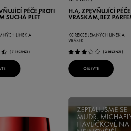
VŇUJÍCÍ PÉČE PROTI
H.A. ZPEVŇUJÍCÍ PÉČE
M SUCHÁ PLEŤ
VRÁSKÁM,BEZ PARF
MNÝCH LINEK A
KOREKCE JEMNÝCH LINEK A
VRÁSEK
( 7 RECENZÍ )
( 3 RECENZÍ )
VTE
OBJEVTE
ZEPTALI JSME SE
MUDR. MICHAEL
HAVLÍČKOVÉ NA