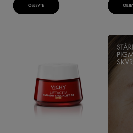
OBJEVTE
OBJE
STÁR
PIG
SKVR