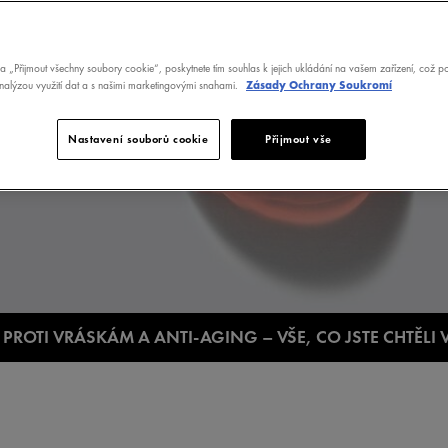
třebám vaší pleti.
é pro každodenní péči o
na „Přijmout všechny soubory cookie“, poskytnete tím souhlas k jejich ukládání na vašem zařízení, což 
analýzou využití dat a s našimi marketingovými snahami.
Zásady Ochrany Soukromí
Nastavení souborů cookie
Přijmout vše
 PROTI VRÁSKÁM A ANTI-AGING – VŠE, CO JSTE CHTĚLI 