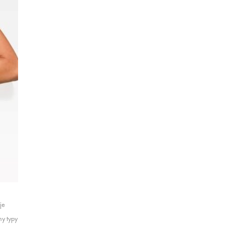
je
ny typy