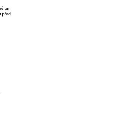
é antioxidační vlastnosti, které
t před oxidací buněk.
m