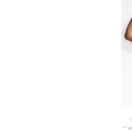
*
** Až 