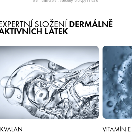
pleti, citlivá pleť, všechny fototypy (1 až 6)
EXPERTNÍ SLOŽENÍ
DERMÁLNĚ
AKTIVNÍCH LÁTEK
SKVALAN
VITAMÍN E