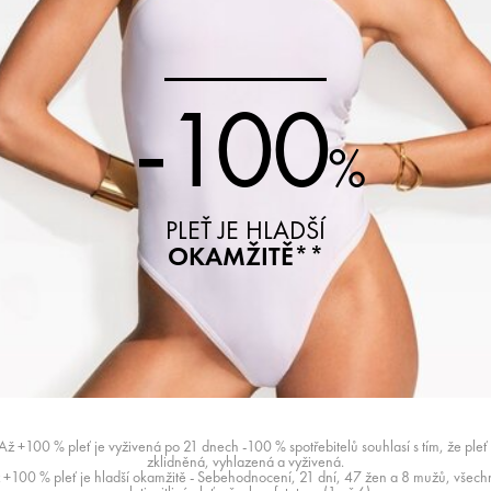
-100
%
PLEŤ JE HLADŠÍ
OKAMŽITĚ**
Až +100 % pleť je vyživená po 21 dnech -100 % spotřebitelů souhlasí s tím, že pleť 
zklidněná, vyhlazená a vyživená.
+100 % pleť je hladší okamžitě - Sebehodnocení, 21 dní, 47 žen a 8 mužů, všech