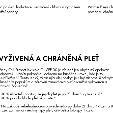
ro posílení hydratace, uzamčení vlhkosti a vyhlazení
Vitamín E má siln
ožní bariéry.
pomáhají chráni
VYŽIVENÁ A CHRÁNĚNÁ PLEŤ
Vichy Cell Protect Invisible Oil SPF 30 je víc než jen obyčejný opalovací
přípravek. Nabízí pokročilou ochranu na buněčné úrovni, kde je to
nejdůležitější. Tento lehký, zkrášlující olej poskytuje silný štít proti škodlivý
slunečním paprskům a zároveň zanechává pleť okamžitě vyživenou a
zářivou. Výsledky?
100 % uživatelů pocítilo, že jejich pleť je po 21 dnech vyživenější.*
100 % pocítilo hladší pleť okamžitě.*
*Na základě sebehodnocení provedeného po dobu 21 dní u 47 žen a 8
mužů, zahrnující všechny typy pleti, citlivosti a fototypy 1 až 6.