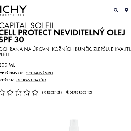
CAPITAL SOLEIL
CELL PROTECT NEVIDITELNÝ OLEJ
SPF 30
OCHRANA NA ÚROVNI KOŽNÍCH BUNĚK. ZLEPŠUJE KVALIT
PLETI
200 ML
TYP PŘÍPRAVKU:
OCHRANNÝ SPREJ
POTŘEBA:
OCHRANA NA TĚLO
( 0 RECENZÍ )
PŘIDEJTE RECENZI