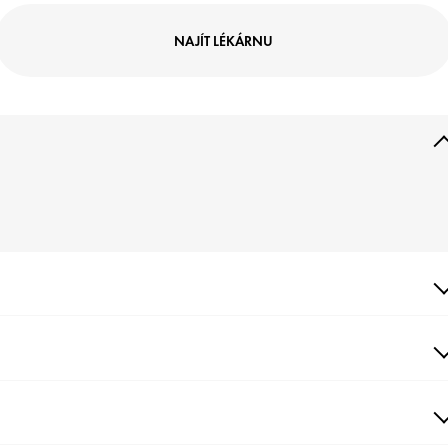
NAJÍT LÉKÁRNU
OPIS
áš Cell Protect Invisible Oil SPF30 poskytuje ochranu na buněčné úrovni
ltra-senzorickým pocitem suchého oleje, vhodný pro obličej, tělo a
onečky vlasů.
ENEFITY
EXTURA
KTIVNÍ INGREDIENCE