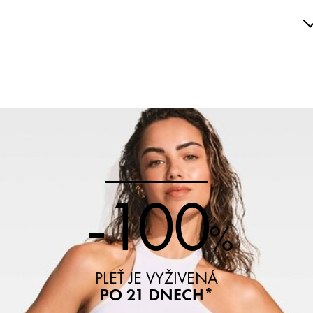
OUŽITÍ
Ingredients_DebAucuneInformation : undefined N70049519/1
ngredients_FinAucuneInformation : undefined
-100
%
PLEŤ JE VYŽIVENÁ
PO 21 DNECH*