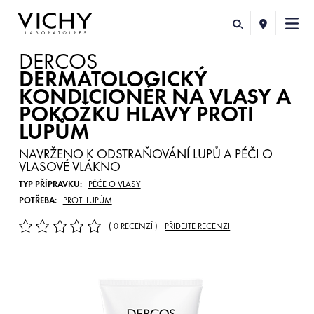
DERCOS
DERMATOLOGICKÝ
KONDICIONÉR NA VLASY A
POKOŽKU HLAVY PROTI
LUPŮM
NAVRŽENO K ODSTRAŇOVÁNÍ LUPŮ A PÉČI O
VLASOVÉ VLÁKNO
TYP PŘÍPRAVKU:
PÉČE O VLASY
POTŘEBA:
PROTI LUPŮM
( 0 RECENZÍ )
PŘIDEJTE RECENZI