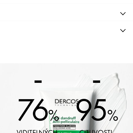
AKTIVNÍ INGREDIENCE
POUŽITÍ
CMS_Ingredients_DebAucuneInformation : undefined N70049828/1
CMS_Ingredients_FinAucuneInformation : undefined
-
-
76
95
%
%
VIDITELNÝCH
CITLIVOSTI