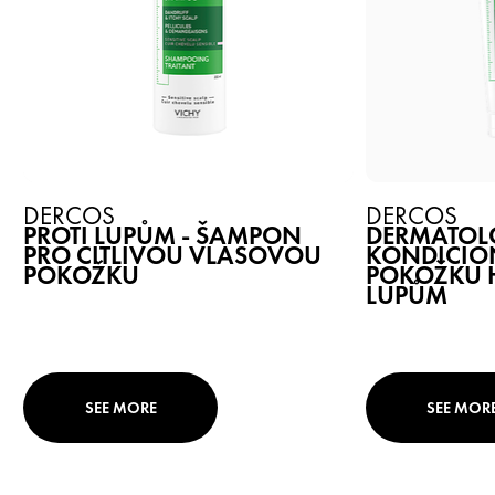
DERCOS
DERCOS
PROTI LUPŮM - ŠAMPON
DERMATOL
PRO CITLIVOU VLASOVOU
KONDICION
POKOŽKU
POKOŽKU H
LUPŮM
SEE MORE
SEE MOR