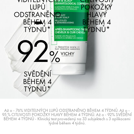
-
LUPŮ
POKOŽKY
ODSTRANĚNO
HLAVY
BĚHEM 4
BĚHEM 4
TÝDNŮ*
TÝDNŮ*
92
%
SVĚDĚNÍ
BĚHEM 4
TÝDNŮ*
Až o - 76% VIDITELNÝCH LUPŮ ODSTRANĚNO BĚHEM 4 TÝDNŮ. Až o -
95 % CITLIVOSTI POKOŽKY HLAVY BĚHEM 4 TÝDNŮ. Až o - 92% SVĚDĚNÍ
BĚHEM 4 TÝDNŮ - Klinický test provedený na 33 subjektech s 3 aplikacemi
týdně během 4 týdnů.