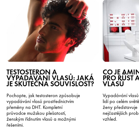
TESTOSTERON A
CO JE AMI
VYPADÁVÁNÍ VLASŮ: JAKÁ
PRO RŮST A
JE SKUTEČNÁ SOUVISLOST?
VLASŮ
Pochopte, jak testosteron způsobuje
Vypadávání vlasů 
vypadávání vlasů prostřednictvím
lidí po celém svět
přeměny na DHT. Kompletní
ženy představuje 
průvodce mužskou plešatostí,
nejčastějších prob
ženským řídnutím vlasů a možnými
vzhled.
řešeními.