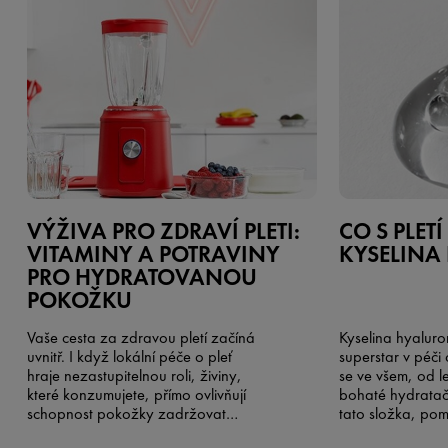
VÝŽIVA PRO ZDRAVÍ PLETI:
CO S PLET
VITAMINY A POTRAVINY
KYSELINA
PRO HYDRATOVANOU
POKOŽKU
Vaše cesta za zdravou pletí začíná
Kyselina hyaluro
uvnitř. I když lokální péče o pleť
superstar v péči 
hraje nezastupitelnou roli, živiny,
se ve všem, od l
které konzumujete, přímo ovlivňují
bohaté hydratač
schopnost pokožky zadržovat
tato složka, pom
vlhkost, udržovat bariérovou funkci
ten rozruch kole