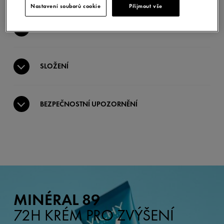
Nastavení souborů cookie
Přijmout vše
POUŽITÍ
SLOŽENÍ
BEZPEČNOSTNÍ UPOZORNĚNÍ
MINÉRAL 89
72H KRÉM PRO ZVÝŠENÍ