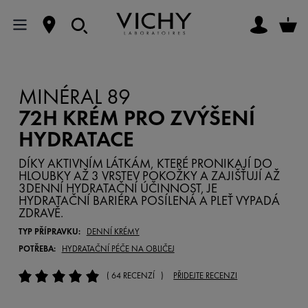
MINÉRAL 89
72H KRÉM PRO ZVÝŠENÍ
HYDRATACE
DÍKY AKTIVNÍM LÁTKÁM, KTERÉ PRONIKAJÍ DO
HLOUBKY AŽ 3 VRSTEV POKOŽKY A ZAJIŠŤUJÍ AŽ
3DENNÍ HYDRATAČNÍ ÚČINNOST, JE
HYDRATAČNÍ BARIÉRA POSÍLENÁ A PLEŤ VYPADÁ
ZDRAVĚ.
TYP PŘÍPRAVKU:
DENNÍ KRÉMY
POTŘEBA:
HYDRATAČNÍ PÉČE NA OBLIČEJ
( 64 RECENZÍ )
PŘIDEJTE RECENZI