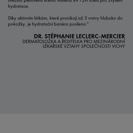
svěžího pleťového krému Minéral 89 72H Krém pro zvýšení
hydratace.
Díky aktivním látkám, které pronikají až 3 vrstvy hluboko do
pokožky, je hydratační bariéra posílena."
DR. STÉPHANIE LECLERC-MERCIER
DERMATOLOŽKA A ŘEDITELKA PRO MEZINÁRODNÍ
LÉKAŘSKÉ VZTAHY SPOLEČNOSTI VICHY