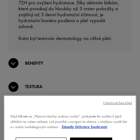
72H pro zvýšení hydratace. Díky aktivním látkám,
které pronikají do hloubky až 3 vrstev pokožky a
zajišťují až 3 denní hydratační účinnost, je
hydratační bariéra posílená a pleť vypadá
zdravě.
Krém byl testován dermatology na citlivé pleti.
BENEFITY
TEXTURA
Pokračovat bez přijetí
AKTIVNÍ INGREDIENCE
Když kliknete na „Přijmout všechny soubory cookie“, poskytnete tím souhlas k jejich
ukládání na vašem zařízení, což pomáhá s navigací na stránce, s analýzou využití dat
a s našimi marketingovými snahami.
Zásady Ochrany Soukromí
KLINICKY PROKÁZANÁ ÚČINNOST