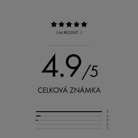
( 64 RECENZÍ )
4.9
/5
CELKOVÁ ZNÁMKA
5
4
3
2
1