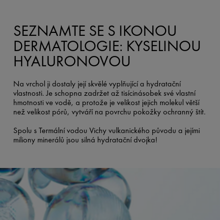
SEZNAMTE SE S IKONOU
DERMATOLOGIE: KYSELINOU
HYALURONOVOU
Na vrchol ji dostaly její skvělé vyplňující a hydratační
vlastnosti. Je schopna zadržet až tisícinásobek své vlastní
hmotnosti ve vodě, a protože je velikost jejich molekul větší
než velikost pórů, vytváří na povrchu pokožky ochranný štít.
Spolu s Termální vodou Vichy vulkanického původu a jejími
miliony minerálů jsou silná hydratační dvojka!