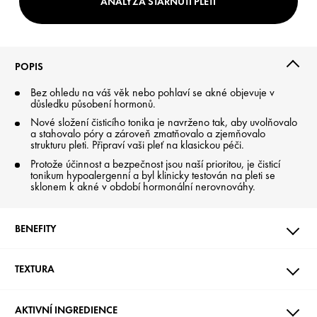
ANALÝZA STÁRNUTÍ PLETI
POPIS
Bez ohledu na váš věk nebo pohlaví se akné objevuje v
důsledku působení hormonů.
Nové složení čisticího tonika je navrženo tak, aby uvolňovalo
a stahovalo póry a zároveň zmatňovalo a zjemňovalo
strukturu pleti. Připraví vaši pleť na klasickou péči.
Protože účinnost a bezpečnost jsou naší prioritou, je čisticí
tonikum hypoalergenní a byl klinicky testován na pleti se
sklonem k akné v období hormonální nerovnováhy.
BENEFITY
TEXTURA
AKTIVNÍ INGREDIENCE