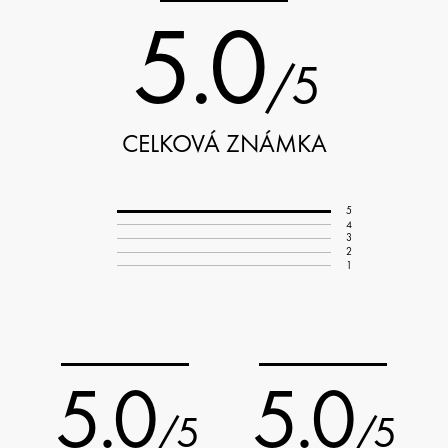
5.0
/5
CELKOVÁ ZNÁMKA
5
4
3
2
1
5.0
5.0
/5
/5