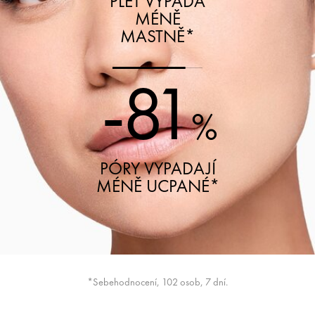
PLEŤ VYPADÁ
MÉNĚ
MASTNĚ*
-81
%
PÓRY VYPADAJÍ
MÉNĚ UCPANÉ*
*Sebehodnocení, 102 osob, 7 dní.