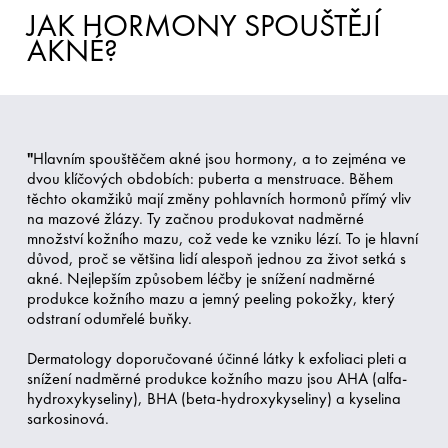
JAK HORMONY SPOUŠTĚJÍ
AKNÉ?
"
Hlavním spouštěčem akné jsou hormony, a to zejména ve
dvou klíčových obdobích: puberta a menstruace. Během
těchto okamžiků mají změny pohlavních hormonů přímý vliv
na mazové žlázy. Ty začnou produkovat nadměrné
množství kožního mazu, což vede ke vzniku lézí. To je hlavní
důvod, proč se většina lidí alespoň jednou za život setká s
akné. Nejlepším způsobem léčby je snížení nadměrné
produkce kožního mazu a jemný peeling pokožky, který
odstraní odumřelé buňky.
Dermatology doporučované účinné látky k exfoliaci pleti a
snížení nadměrné produkce kožního mazu jsou AHA (alfa-
hydroxykyseliny), BHA (beta-hydroxykyseliny) a kyselina
sarkosinová.