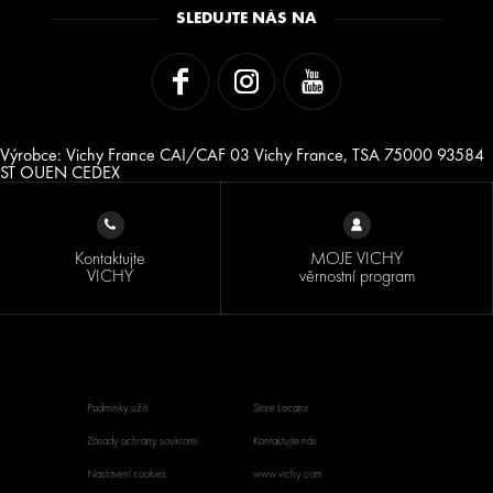
SLEDUJTE NÁS NA
Výrobce: Vichy France CAI/CAF 03 Vichy France, TSA 75000 93584
ST OUEN CEDEX
Kontaktujte
MOJE VICHY
VICHY
věrnostní program
Podmínky užití
Store Locator
Zásady ochrany soukromí
Kontaktujte nás
Nastavení cookies
www.vichy.com