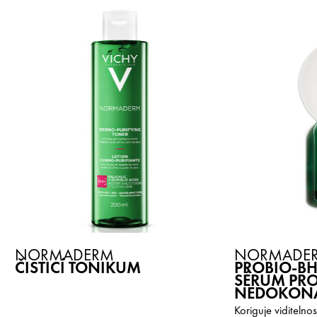
NORMADERM
NORMADE
ČISTICÍ TONIKUM
PROBIO-B
SÉRUM PRO
NEDOKONA
Koriguje viditelno